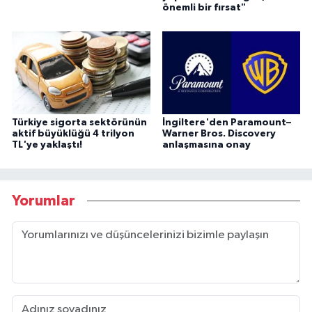
önemli bir fırsat"
Türkiye sigorta sektörünün
İngiltere'den Paramount–
aktif büyüklüğü 4 trilyon
Warner Bros. Discovery
TL'ye yaklaştı!
anlaşmasına onay
Yorumlar