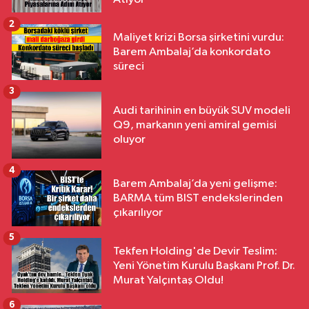
2
Maliyet krizi Borsa şirketini vurdu:
Barem Ambalaj’da konkordato
süreci
3
Audi tarihinin en büyük SUV modeli
Q9, markanın yeni amiral gemisi
oluyor
4
Barem Ambalaj’da yeni gelişme:
BARMA tüm BIST endekslerinden
çıkarılıyor
5
Tekfen Holding'de Devir Teslim:
Yeni Yönetim Kurulu Başkanı Prof. Dr.
Murat Yalçıntaş Oldu!
6