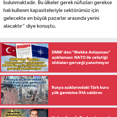
bulunmaktadır. Bu ülkeler gerek nüfusları gerekse
halı kullanım kapasiteleriyle sektörümüz için
gelecekte en büyük pazarlar arasında yerini
alacaktır” diye konuştu.
DMM'den "Mekke Anlaşması"
açıklaması: NATO ile çeliştiği
iddiaları gerçeği yansıtmıyor
Rusya açıklarındaki Türk kuru
yük gemisine İHA saldırısı