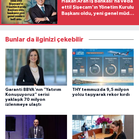
Hakan Aran İş Bankası'na veda
etti! Şişecam'ın Yönetim Kurulu
Başkanı oldu, yeni genel müdür
belli oldu
Bunlar da ilginizi çekebilir
Garanti BBVA'nın "Yatırım
THY temmuzda 9,5 milyon
Konuşuyoruz" serisi
yolcu taşıyarak rekor kırdı
yaklaşık 70 milyon
izlenmeye ulaştı