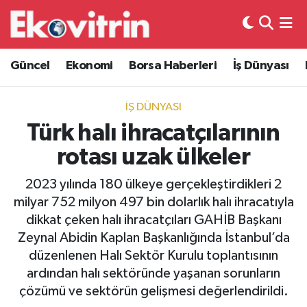
Güncel
Hava Durumu
Güncel
Ekonomi
Borsa Haberleri
İş Dünyası
Ekonomi
Trafik Durumu
İŞ DÜNYASI
Borsa Haberleri
Süper Lig Puan Durumu ve Fikstür
Türk halı ihracatçılarının
rotası uzak ülkeler
İş Dünyası
Tüm Manşetler
2023 yılında 180 ülkeye gerçekleştirdikleri 2
Lojistik
Son Dakika Haberleri
milyar 752 milyon 497 bin dolarlık halı ihracatıyla
dikkat çeken halı ihracatçıları GAHİB Başkanı
Otovitrin
Haber Arşivi
Zeynal Abidin Kaplan Başkanlığında İstanbul’da
düzenlenen Halı Sektör Kurulu toplantısının
Asayiş
ardından halı sektöründe yaşanan sorunların
çözümü ve sektörün gelişmesi değerlendirildi.
Magazin