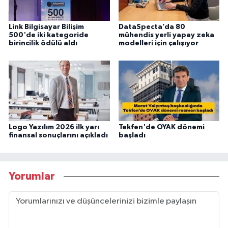
Link Bilgisayar Bilişim
DataSpecta’da 80
500'de iki kategoride
mühendis yerli yapay zeka
birincilik ödülü aldı
modelleri için çalışıyor
Logo Yazılım 2026 ilk yarı
Tekfen'de OYAK dönemi
finansal sonuçlarını açıkladı
başladı
Yorumlar