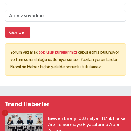
Gönder
Yorum yazarak
topluluk kurallarımızı
kabul etmiş bulunuyor
ve tüm sorumluluğu üstleniyorsunuz. Yazılan yorumlardan
Ekovitrin Haber hiçbir şekilde sorumlu tutulamaz.
Trend Haberler
1
Bewen Enerji, 3,8 milyar TL'lik Halka
Arz ile Sermaye Piyasalarına Adım
Atıyor