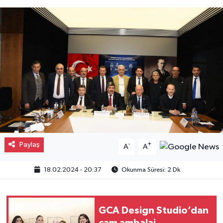
Gayrimenkul
Spor
Eğitim
Paylaş
-
+
A
A
18.02.2024 - 20:37
Okunma Süresi: 2 Dk
GCA Design Studio’dan