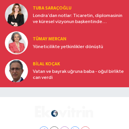
TUBA SARAÇOĞLU
Londra’dan notlar: Ticaretin, diplomasinin
ve küresel vizyonun başkentinde
Türkiye’nin yükselen gücü
TÜMAY MERCAN
Yöneticilikte yetkinlikler dönüştü
BILAL KOÇAK
Vatan ve bayrak uğruna baba - oğul birlikte
can verdi