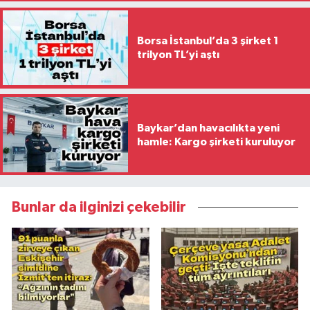
Borsa İstanbul’da 3 şirket 1
trilyon TL’yi aştı
Baykar’dan havacılıkta yeni
hamle: Kargo şirketi kuruluyor
Bunlar da ilginizi çekebilir