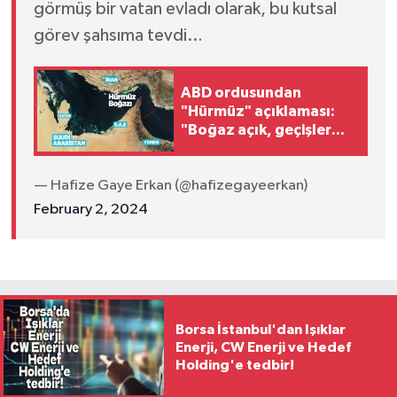
görmüş bir vatan evladı olarak, bu kutsal
görev şahsıma tevdi…
ABD ordusundan
"Hürmüz" açıklaması:
"Boğaz açık, geçişler
devam ediyor"
— Hafize Gaye Erkan (@hafizegayeerkan)
February 2, 2024
Borsa İstanbul'dan Işıklar
Enerji, CW Enerji ve Hedef
Holding'e tedbir!