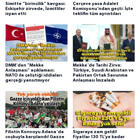
Simitte “birincilik” kavgası:
Çerçeve yasa Adalet
Eskişehir zirvede, İzmitliler
Komisyonu’ndan geçti: İşte
isyan etti
teklifin tüm ayrıntıları
DMM'den "Mekke
Mekke'de Tarihi Zirve:
Anlaşması" açıklaması:
Türkiye, Suudi Arabistan ve
NATO ile çeliştiği iddiaları
Pakistan Ortak Savunma
gerçeği yansıtmıyor
Anlaşması İmzaladı
Filistin Konvoyu Adana'da
Sigaraya zam geldi!
coşkuyla karşılandı! Gazze
Fiyatlar 130 TL’ye kadar