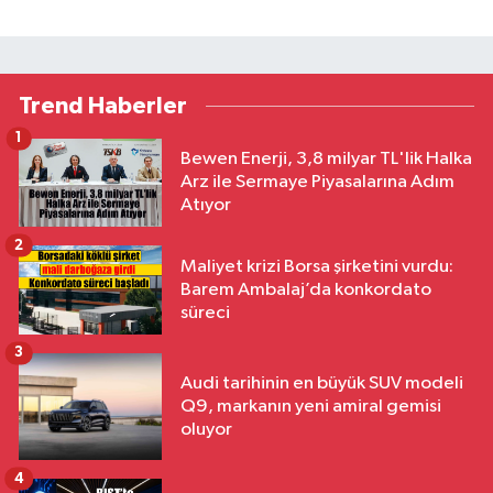
Trend Haberler
1
Bewen Enerji, 3,8 milyar TL'lik Halka
Arz ile Sermaye Piyasalarına Adım
Atıyor
2
Maliyet krizi Borsa şirketini vurdu:
Barem Ambalaj’da konkordato
süreci
3
Audi tarihinin en büyük SUV modeli
Q9, markanın yeni amiral gemisi
oluyor
4