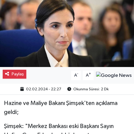
Gayrimenkul
Spor
Eğitim
Paylaş
-
+
A
A
02.02.2024 - 22:27
Okunma Süresi: 2 Dk
Hazine ve Maliye Bakanı Şimşek'ten açıklama
geldi;
Şimşek: "Merkez Bankası eski Başkanı Sayın