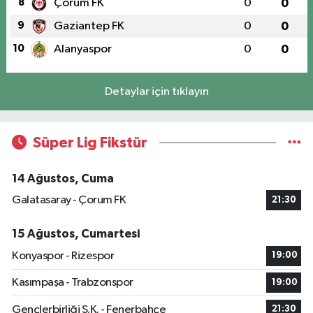
8
Çorum FK
0
0
9
Gaziantep FK
0
0
10
Alanyaspor
0
0
Detaylar için tıklayın
Süper Lig Fikstür
14 Ağustos, Cuma
Galatasaray - Çorum FK
21:30
15 Ağustos, Cumartesi
Konyaspor - Rizespor
19:00
Kasımpaşa - Trabzonspor
19:00
Gençlerbirliği S.K. - Fenerbahçe
21:30