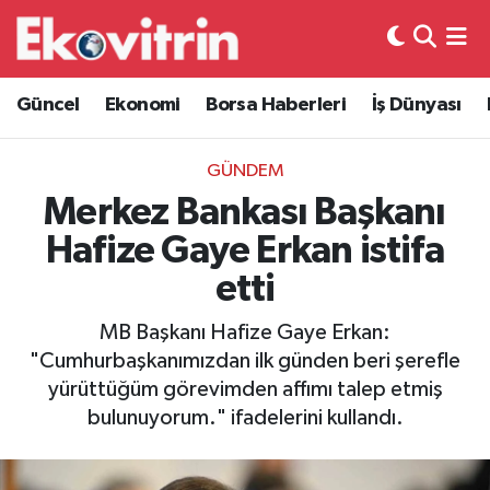
Güncel
Hava Durumu
Güncel
Ekonomi
Borsa Haberleri
İş Dünyası
Ekonomi
Trafik Durumu
GÜNDEM
Borsa Haberleri
Süper Lig Puan Durumu ve Fikstür
Merkez Bankası Başkanı
Hafize Gaye Erkan istifa
İş Dünyası
Tüm Manşetler
etti
Lojistik
Son Dakika Haberleri
MB Başkanı Hafize Gaye Erkan:
"Cumhurbaşkanımızdan ilk günden beri şerefle
Otovitrin
Haber Arşivi
yürüttüğüm görevimden affımı talep etmiş
bulunuyorum." ifadelerini kullandı.
Asayiş
Magazin