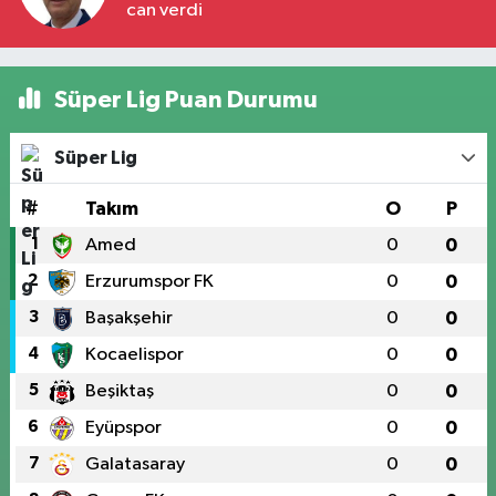
can verdi
Süper Lig Puan Durumu
Süper Lig
#
Takım
O
P
1
Amed
0
0
2
Erzurumspor FK
0
0
3
Başakşehir
0
0
4
Kocaelispor
0
0
5
Beşiktaş
0
0
6
Eyüpspor
0
0
7
Galatasaray
0
0