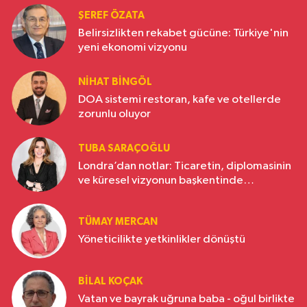
ŞEREF ÖZATA
Belirsizlikten rekabet gücüne: Türkiye'nin
yeni ekonomi vizyonu
NIHAT BINGÖL
DOA sistemi restoran, kafe ve otellerde
zorunlu oluyor
TUBA SARAÇOĞLU
Londra’dan notlar: Ticaretin, diplomasinin
ve küresel vizyonun başkentinde
Türkiye’nin yükselen gücü
TÜMAY MERCAN
Yöneticilikte yetkinlikler dönüştü
BILAL KOÇAK
Vatan ve bayrak uğruna baba - oğul birlikte