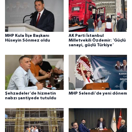
MHP Kula İlçe Başkanı
AK Parti İstanbul
Hüseyin Sönmez oldu
Milletvekili Özdemir: 'Güçlü
sanayi, güçlü Türkiye'
Şehzadeler'de hizmetin
MHP Selendi'de yeni dönem
nabzı şantiyede tutuldu