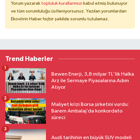
Yorum yazarak
topluluk kurallarımızı
kabul etmiş bulunuyor
ve tüm sorumluluğu üstleniyorsunuz. Yazılan yorumlardan
Ekovitrin Haber hiçbir şekilde sorumlu tutulamaz.
Trend Haberler
1
Bewen Enerji, 3,8 milyar TL'lik Halka
Arz ile Sermaye Piyasalarına Adım
Atıyor
2
Maliyet krizi Borsa şirketini vurdu:
Barem Ambalaj’da konkordato
süreci
3
Audi tarihinin en büyük SUV modeli