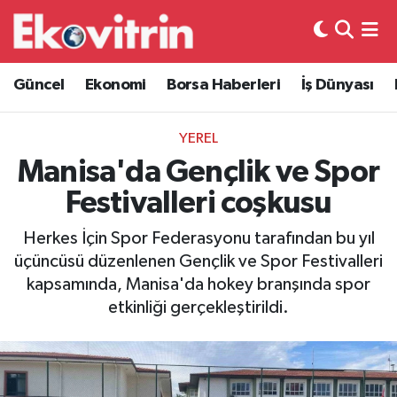
Güncel
Hava Durumu
Güncel
Ekonomi
Borsa Haberleri
İş Dünyası
Ekonomi
Trafik Durumu
YEREL
Borsa Haberleri
Süper Lig Puan Durumu ve Fikstür
Manisa'da Gençlik ve Spor
Festivalleri coşkusu
İş Dünyası
Tüm Manşetler
Herkes İçin Spor Federasyonu tarafından bu yıl
Lojistik
Son Dakika Haberleri
üçüncüsü düzenlenen Gençlik ve Spor Festivalleri
kapsamında, Manisa'da hokey branşında spor
Otovitrin
Haber Arşivi
etkinliği gerçekleştirildi.
Asayiş
Magazin