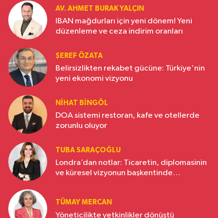
AV. AHMET BURAK YALÇIN
IBAN mağdurları için yeni dönem! Yeni
düzenleme ve ceza indirim oranları
ŞEREF ÖZATA
Belirsizlikten rekabet gücüne: Türkiye'nin
yeni ekonomi vizyonu
NIHAT BINGÖL
DOA sistemi restoran, kafe ve otellerde
zorunlu oluyor
TUBA SARAÇOĞLU
Londra’dan notlar: Ticaretin, diplomasinin
ve küresel vizyonun başkentinde
Türkiye’nin yükselen gücü
TÜMAY MERCAN
Yöneticilikte yetkinlikler dönüştü