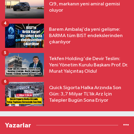
Q9, markanın yeni amiral gemisi
oluyor
4
Barem Ambalaj’da yeni gelişme:
BARMA tüm BIST endekslerinden
çıkarılıyor
5
Tekfen Holding'de Devir Teslim:
Yeni Yönetim Kurulu Başkanı Prof. Dr.
Murat Yalçıntaş Oldu!
6
Quick Sigorta Halka Arzında Son
Gün: 3,7 Milyar TL’lik Arz İçin
Talepler Bugün Sona Eriyor
Yazarlar