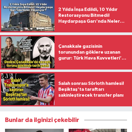
2 Yılda İnşa Edildi, 10 Yıldır
Restorasyonu Bitmedi!
Haydarpaşa Garı'nda Neler
Yaşanıyor?
Çanakkale gazisinin
torunundan göklere uzanan
gurur: Türk Hava Kuvvetleri’nin
ilk kadın generali oldu
Salah sonrası Sörloth hamlesi!
Beşiktaş'ta taraftarı
sakinleştirecek transfer planı
Bunlar da ilginizi çekebilir