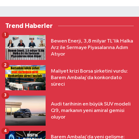
Trend Haberler
1
Bewen Enerji, 3,8 milyar TL'lik Halka
Arz ile Sermaye Piyasalarına Adım
Atıyor
2
Maliyet krizi Borsa şirketini vurdu:
Barem Ambalaj’da konkordato
süreci
3
Audi tarihinin en büyük SUV modeli
Q9, markanın yeni amiral gemisi
oluyor
4
Barem Ambalaj’da yeni gelişme: