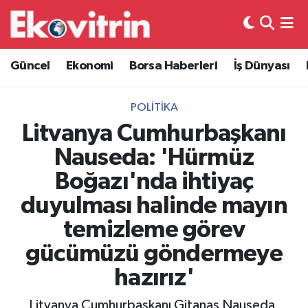
Güncel
Hava Durumu
Güncel
Ekonomi
Borsa Haberleri
İş Dünyası
Ekonomi
Trafik Durumu
POLITIKA
Borsa Haberleri
Süper Lig Puan Durumu ve Fikstür
Litvanya Cumhurbaşkanı
Nauseda: 'Hürmüz
İş Dünyası
Tüm Manşetler
Boğazı'nda ihtiyaç
Lojistik
Son Dakika Haberleri
duyulması halinde mayın
temizleme görev
Otovitrin
Haber Arşivi
gücümüzü göndermeye
Asayiş
hazırız'
Magazin
Litvanya Cumhurbaşkanı Gitanas Nauseda,