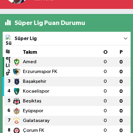
Süper Lig Puan Durumu
Süper Lig
#
Takım
O
P
1
Amed
0
0
2
Erzurumspor FK
0
0
3
Başakşehir
0
0
4
Kocaelispor
0
0
5
Beşiktaş
0
0
6
Eyüpspor
0
0
7
Galatasaray
0
0
8
Çorum FK
0
0