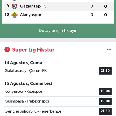
9
Gaziantep FK
0
0
10
Alanyaspor
0
0
Detaylar için tıklayın
Süper Lig Fikstür
14 Ağustos, Cuma
Galatasaray - Çorum FK
21:30
15 Ağustos, Cumartesi
Konyaspor - Rizespor
19:00
Kasımpaşa - Trabzonspor
19:00
Gençlerbirliği S.K. - Fenerbahçe
21:30