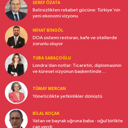
ŞEREF ÖZATA
Belirsizlikten rekabet gücüne: Türkiye'nin
yeni ekonomi vizyonu
NIHAT BINGÖL
DOA sistemi restoran, kafe ve otellerde
zorunlu oluyor
TUBA SARAÇOĞLU
Londra’dan notlar: Ticaretin, diplomasinin
ve küresel vizyonun başkentinde
Türkiye’nin yükselen gücü
TÜMAY MERCAN
Yöneticilikte yetkinlikler dönüştü
BILAL KOÇAK
Vatan ve bayrak uğruna baba - oğul birlikte
can verdi