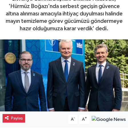
'Hürmüz Boğazı'nda serbest geçişin güvence
Gayrimenkul
altına alınması amacıyla ihtiyaç duyulması halinde
mayın temizleme görev gücümüzü göndermeye
Spor
hazır olduğumuza karar verdik' dedi.
Eğitim
Paylaş
-
+
A
A