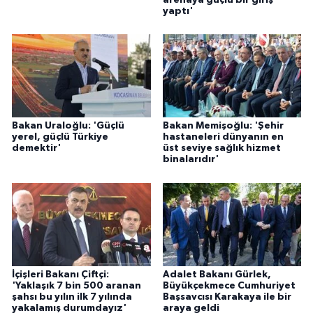
yaptı'
Bakan Uraloğlu: 'Güçlü
Bakan Memişoğlu: 'Şehir
yerel, güçlü Türkiye
hastaneleri dünyanın en
demektir'
üst seviye sağlık hizmet
binalarıdır'
İçişleri Bakanı Çiftçi:
Adalet Bakanı Gürlek,
'Yaklaşık 7 bin 500 aranan
Büyükçekmece Cumhuriyet
şahsı bu yılın ilk 7 yılında
Başsavcısı Karakaya ile bir
yakalamış durumdayız'
araya geldi