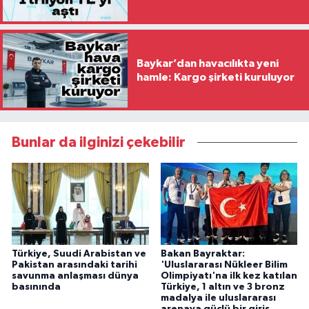
Baykar’dan havacılıkta yeni
hamle: Kargo şirketi kuruluyor
Bunlar da ilginizi çekebilir
Türkiye, Suudi Arabistan ve
Bakan Bayraktar:
Pakistan arasındaki tarihi
'Uluslararası Nükleer Bilim
savunma anlaşması dünya
Olimpiyatı'na ilk kez katılan
basınında
Türkiye, 1 altın ve 3 bronz
madalya ile uluslararası
arenaya güçlü bir giriş