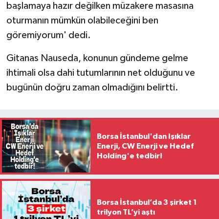
başlamaya hazır değilken müzakere masasına
oturmanın mümkün olabileceğini ben
göremiyorum' dedi.
Gitanas Nauseda, konunun gündeme gelme
ihtimali olsa dahi tutumlarının net olduğunu ve
bugünün doğru zaman olmadığını belirtti.
Borsa İstanbul'dan Işıklar
Enerji, CW Enerji ve Hedef
Holding'e tedbir!
Borsa İstanbul’da 3 şirket 1
trilyon TL’yi aştı