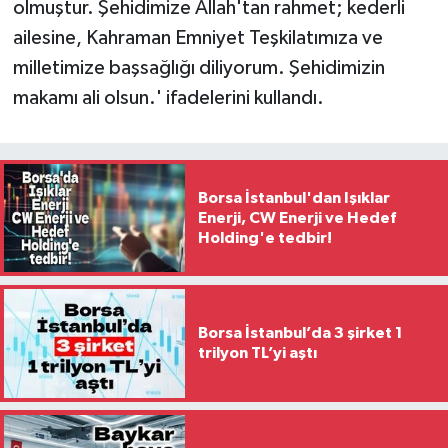
olmuştur. Şehidimize Allah'tan rahmet; kederli
ailesine, Kahraman Emniyet Teşkilatımıza ve
milletimize başsağlığı diliyorum. Şehidimizin
makamı ali olsun.' ifadelerini kullandı.
Borsa İstanbul'dan Işıklar
Enerji, CW Enerji ve Hedef
Holding'e tedbir!
Borsa İstanbul’da 3 şirket 1
trilyon TL’yi aştı