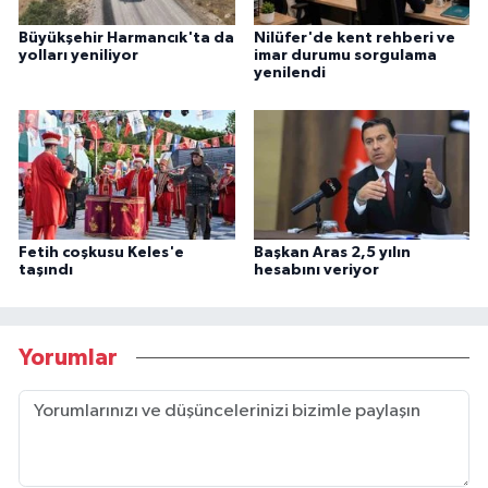
Büyükşehir Harmancık'ta da
Nilüfer'de kent rehberi ve
yolları yeniliyor
imar durumu sorgulama
yenilendi
Fetih coşkusu Keles'e
Başkan Aras 2,5 yılın
taşındı
hesabını veriyor
Yorumlar