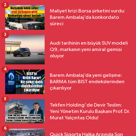
2
Maliyet krizi Borsa şirketini vurdu:
Barem Ambalaj’da konkordato
süreci
3
Audi tarihinin en büyük SUV modeli
Q9, markanın yeni amiral gemisi
oluyor
4
Barem Ambalaj’da yeni gelişme:
BARMA tüm BIST endekslerinden
çıkarılıyor
5
Tekfen Holding'de Devir Teslim:
Yeni Yönetim Kurulu Başkanı Prof. Dr.
Murat Yalçıntaş Oldu!
6
Quick Sigorta Halka Arzında Son