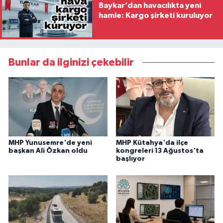
Baykar’dan havacılıkta yeni
hamle: Kargo şirketi kuruluyor
Bunlar da ilginizi çekebilir
MHP Yunusemre'de yeni
MHP Kütahya'da ilçe
başkan Ali Özkan oldu
kongreleri 13 Ağustos'ta
başlıyor