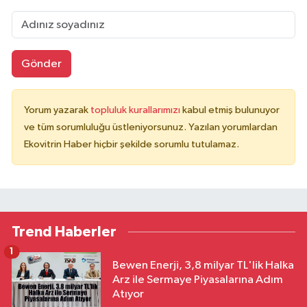
Gönder
Yorum yazarak
topluluk kurallarımızı
kabul etmiş bulunuyor
ve tüm sorumluluğu üstleniyorsunuz. Yazılan yorumlardan
Ekovitrin Haber hiçbir şekilde sorumlu tutulamaz.
Trend Haberler
1
Bewen Enerji, 3,8 milyar TL'lik Halka
Arz ile Sermaye Piyasalarına Adım
Atıyor