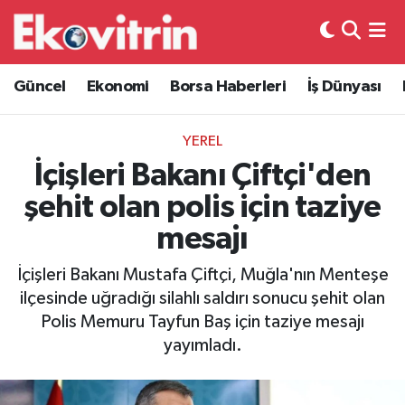
Güncel
Hava Durumu
Güncel
Ekonomi
Borsa Haberleri
İş Dünyası
Ekonomi
Trafik Durumu
YEREL
Borsa Haberleri
Süper Lig Puan Durumu ve Fikstür
İçişleri Bakanı Çiftçi'den
şehit olan polis için taziye
İş Dünyası
Tüm Manşetler
mesajı
Lojistik
Son Dakika Haberleri
İçişleri Bakanı Mustafa Çiftçi, Muğla'nın Menteşe
ilçesinde uğradığı silahlı saldırı sonucu şehit olan
Otovitrin
Haber Arşivi
Polis Memuru Tayfun Baş için taziye mesajı
yayımladı.
Asayiş
Magazin