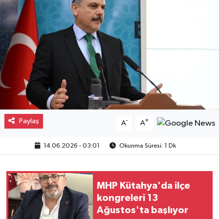
Gayrimenkul
Spor
Eğitim
Paylaş
-
+
A
A
14.06.2026 - 03:01
Okunma Süresi: 1 Dk
MHP Kütahya'da ilçe
kongreleri 13
Ağustos'ta başlıyor