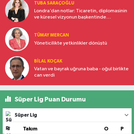
TUBA SARAÇOĞLU
Londra’dan notlar: Ticaretin, diplomasinin
ve küresel vizyonun başkentinde
Türkiye’nin yükselen gücü
TÜMAY MERCAN
Yöneticilikte yetkinlikler dönüştü
BILAL KOÇAK
Vatan ve bayrak uğruna baba - oğul birlikte
can verdi
Süper Lig Puan Durumu
Süper Lig
#
Takım
O
P