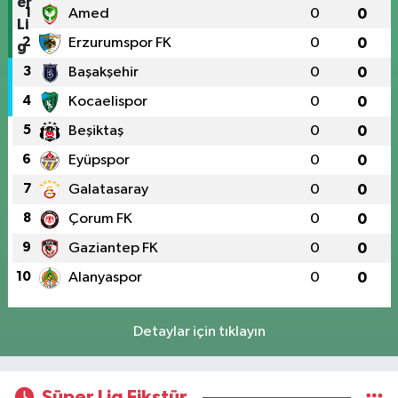
1
Amed
0
0
2
Erzurumspor FK
0
0
3
Başakşehir
0
0
4
Kocaelispor
0
0
5
Beşiktaş
0
0
6
Eyüpspor
0
0
7
Galatasaray
0
0
8
Çorum FK
0
0
9
Gaziantep FK
0
0
10
Alanyaspor
0
0
Detaylar için tıklayın
Süper Lig Fikstür