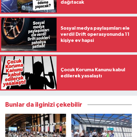
dağıtacak
Sosyal medya paylaşımları ele
verdi! Drift operasyonunda 11
kişiye ev hapsi
Çocuk Koruma Kanunu kabul
edilerek yasalaştı
Bunlar da ilginizi çekebilir