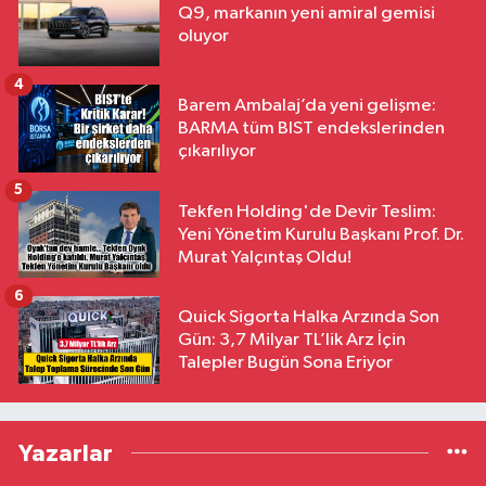
Q9, markanın yeni amiral gemisi
oluyor
4
Barem Ambalaj’da yeni gelişme:
BARMA tüm BIST endekslerinden
çıkarılıyor
5
Tekfen Holding'de Devir Teslim:
Yeni Yönetim Kurulu Başkanı Prof. Dr.
Murat Yalçıntaş Oldu!
6
Quick Sigorta Halka Arzında Son
Gün: 3,7 Milyar TL’lik Arz İçin
Talepler Bugün Sona Eriyor
Yazarlar