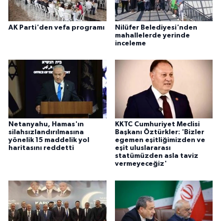
AK Parti'den vefa programı
Nilüfer Belediyesi'nden
mahallelerde yerinde
inceleme
Netanyahu, Hamas'ın
KKTC Cumhuriyet Meclisi
silahsızlandırılmasına
Başkanı Öztürkler: 'Bizler
yönelik 15 maddelik yol
egemen eşitliğimizden ve
haritasını reddetti
eşit uluslararası
statümüzden asla taviz
vermeyeceğiz'