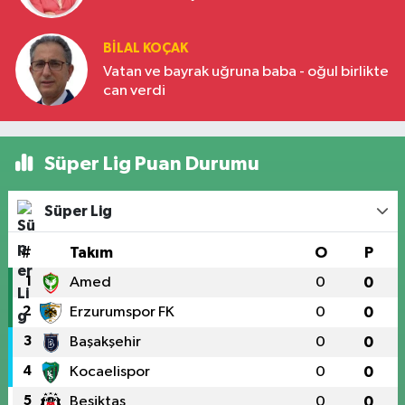
BILAL KOÇAK
Vatan ve bayrak uğruna baba - oğul birlikte
can verdi
Süper Lig Puan Durumu
Süper Lig
#
Takım
O
P
1
Amed
0
0
2
Erzurumspor FK
0
0
3
Başakşehir
0
0
4
Kocaelispor
0
0
5
Beşiktaş
0
0