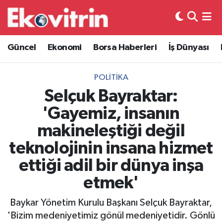
Güncel
Hava Durumu
Güncel
Ekonomi
Borsa Haberleri
İş Dünyası
Ekonomi
Trafik Durumu
POLITIKA
Borsa Haberleri
Süper Lig Puan Durumu ve Fikstür
Selçuk Bayraktar:
'Gayemiz, insanın
İş Dünyası
Tüm Manşetler
makineleştiği değil
Lojistik
Son Dakika Haberleri
teknolojinin insana hizmet
ettiği adil bir dünya inşa
Otovitrin
Haber Arşivi
etmek'
Asayiş
Baykar Yönetim Kurulu Başkanı Selçuk Bayraktar,
Magazin
'Bizim medeniyetimiz gönül medeniyetidir. Gönlü