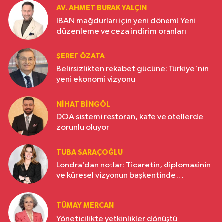
AV. AHMET BURAK YALÇIN
IBAN mağdurları için yeni dönem! Yeni
düzenleme ve ceza indirim oranları
ŞEREF ÖZATA
Belirsizlikten rekabet gücüne: Türkiye'nin
yeni ekonomi vizyonu
NIHAT BINGÖL
DOA sistemi restoran, kafe ve otellerde
zorunlu oluyor
TUBA SARAÇOĞLU
Londra’dan notlar: Ticaretin, diplomasinin
ve küresel vizyonun başkentinde
Türkiye’nin yükselen gücü
TÜMAY MERCAN
Yöneticilikte yetkinlikler dönüştü