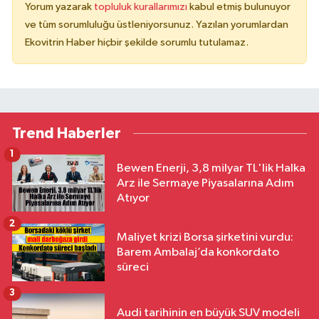
Yorum yazarak
topluluk kurallarımızı
kabul etmiş bulunuyor
ve tüm sorumluluğu üstleniyorsunuz. Yazılan yorumlardan
Ekovitrin Haber hiçbir şekilde sorumlu tutulamaz.
Trend Haberler
1
Bewen Enerji, 3,8 milyar TL'lik Halka
Arz ile Sermaye Piyasalarına Adım
Atıyor
2
Maliyet krizi Borsa şirketini vurdu:
Barem Ambalaj’da konkordato
süreci
3
Audi tarihinin en büyük SUV modeli