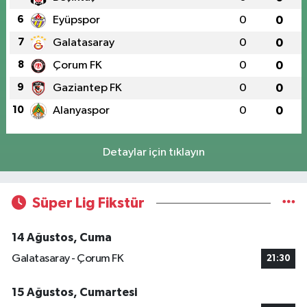
6
Eyüpspor
0
0
7
Galatasaray
0
0
8
Çorum FK
0
0
9
Gaziantep FK
0
0
10
Alanyaspor
0
0
Detaylar için tıklayın
Süper Lig Fikstür
14 Ağustos, Cuma
Galatasaray - Çorum FK
21:30
15 Ağustos, Cumartesi