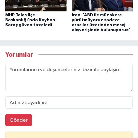
MHP Talas İlçe
İran: 'ABD ile müzakere
Başkanlığı'nda Kayhan
yürütmüyoruz sadece
Saraç güven tazeledi
aracılar üzerinden mesaj
alışverişinde bulunuyoruz'
Yorumlar
Gönder