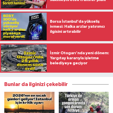
Borsa İstanbul’da yükseliş
ivmesi: Halka arzlar yatırımcı
ilgisini artırabilir
İzmir Otogarı'nda yeni dönem:
Yargıtay kararıyla işletme
belediyeye geçiyor
Bunlar da ilginizi çekebilir