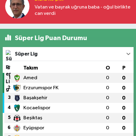
Vatan ve bayrak uğruna baba - oğul birlikte
can verdi
Süper Lig Puan Durumu
Süper Lig
#
Takım
O
P
1
Amed
0
0
2
Erzurumspor FK
0
0
3
Başakşehir
0
0
4
Kocaelispor
0
0
5
Beşiktaş
0
0
6
Eyüpspor
0
0