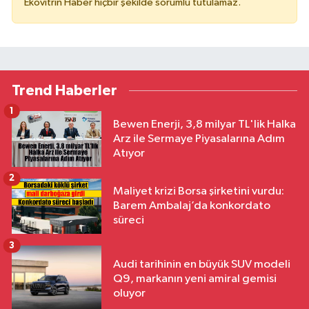
Ekovitrin Haber hiçbir şekilde sorumlu tutulamaz.
Trend Haberler
1
Bewen Enerji, 3,8 milyar TL'lik Halka
Arz ile Sermaye Piyasalarına Adım
Atıyor
2
Maliyet krizi Borsa şirketini vurdu:
Barem Ambalaj’da konkordato
süreci
3
Audi tarihinin en büyük SUV modeli
Q9, markanın yeni amiral gemisi
oluyor