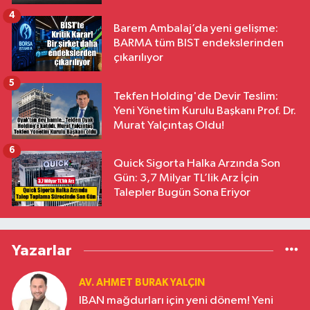
4
Barem Ambalaj’da yeni gelişme:
BARMA tüm BIST endekslerinden
çıkarılıyor
5
Tekfen Holding'de Devir Teslim:
Yeni Yönetim Kurulu Başkanı Prof. Dr.
Murat Yalçıntaş Oldu!
6
Quick Sigorta Halka Arzında Son
Gün: 3,7 Milyar TL’lik Arz İçin
Talepler Bugün Sona Eriyor
Yazarlar
AV. AHMET BURAK YALÇIN
IBAN mağdurları için yeni dönem! Yeni