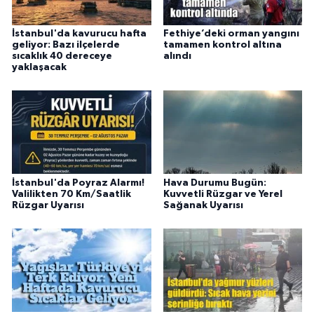
İstanbul'da kavurucu hafta
Fethiye’deki orman yangını
geliyor: Bazı ilçelerde
tamamen kontrol altına
sıcaklık 40 dereceye
alındı
yaklaşacak
İstanbul'da Poyraz Alarmı!
Hava Durumu Bugün:
Valilikten 70 Km/Saatlik
Kuvvetli Rüzgar ve Yerel
Rüzgar Uyarısı
Sağanak Uyarısı