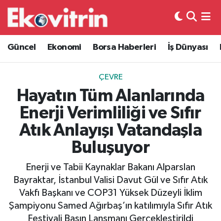
Güncel
Hava Durumu
Güncel
Ekonomi
Borsa Haberleri
İş Dünyası
Ekonomi
Trafik Durumu
ÇEVRE
Borsa Haberleri
Süper Lig Puan Durumu ve Fikstür
Hayatın Tüm Alanlarında
Enerji Verimliliği ve Sıfır
İş Dünyası
Tüm Manşetler
Atık Anlayışı Vatandaşla
Lojistik
Son Dakika Haberleri
Buluşuyor
Otovitrin
Haber Arşivi
Enerji ve Tabii Kaynaklar Bakanı Alparslan
Bayraktar, İstanbul Valisi Davut Gül ve Sıfır Atık
Asayiş
Vakfı Başkanı ve COP31 Yüksek Düzeyli İklim
Şampiyonu Samed Ağırbaş’ın katılımıyla Sıfır Atık
Magazin
Festivali Basın Lansmanı Gerçekleştirildi