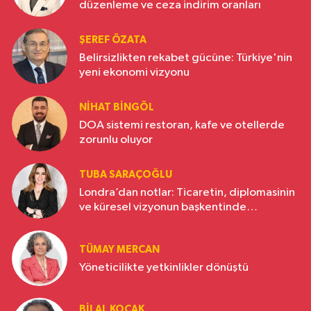
düzenleme ve ceza indirim oranları
ŞEREF ÖZATA
Belirsizlikten rekabet gücüne: Türkiye'nin
yeni ekonomi vizyonu
NIHAT BINGÖL
DOA sistemi restoran, kafe ve otellerde
zorunlu oluyor
TUBA SARAÇOĞLU
Londra’dan notlar: Ticaretin, diplomasinin
ve küresel vizyonun başkentinde
Türkiye’nin yükselen gücü
TÜMAY MERCAN
Yöneticilikte yetkinlikler dönüştü
BILAL KOÇAK