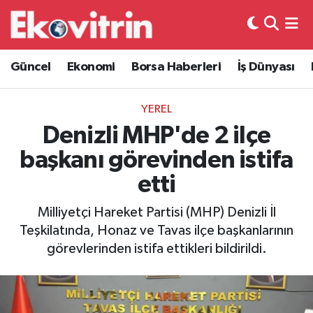
Güncel
Hava Durumu
Güncel
Ekonomi
Borsa Haberleri
İş Dünyası
Ekonomi
Trafik Durumu
YEREL
Borsa Haberleri
Süper Lig Puan Durumu ve Fikstür
Denizli MHP'de 2 ilçe
başkanı görevinden istifa
İş Dünyası
Tüm Manşetler
etti
Lojistik
Son Dakika Haberleri
Milliyetçi Hareket Partisi (MHP) Denizli İl
Teşkilatında, Honaz ve Tavas ilçe başkanlarının
Otovitrin
Haber Arşivi
görevlerinden istifa ettikleri bildirildi.
Asayiş
Magazin