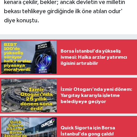
kenara çekilir, bekler; ancak devletin ve milletin
bekası tehlikeye girdiğinde ilk öne atılan odur'
diye konuştu.
Borsa İstanbul’da yükseliş
ivmesi: Halka arzlar yatırımcı
ilgisini artırabilir
İzmir Otogarı'nda yeni dönem:
Yargıtay kararıyla işletme
belediyeye geçiyor
Quick Sigorta için Borsa
İstanbul’da gong çaldı!