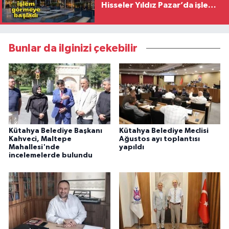
Hisseler Yıldız Pazar’da işlem
görmeye başladı
Bunlar da ilginizi çekebilir
Kütahya Belediye Başkanı
Kütahya Belediye Meclisi
Kahveci, Maltepe
Ağustos ayı toplantısı
Mahallesi'nde
yapıldı
incelemelerde bulundu