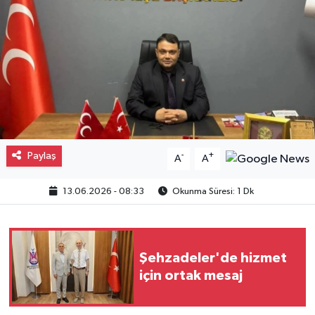
Gayrimenkul
Spor
Eğitim
Paylaş
-
+
A
A
13.06.2026 - 08:33
Okunma Süresi: 1 Dk
Şehzadeler'de hizmet
için ortak mesaj