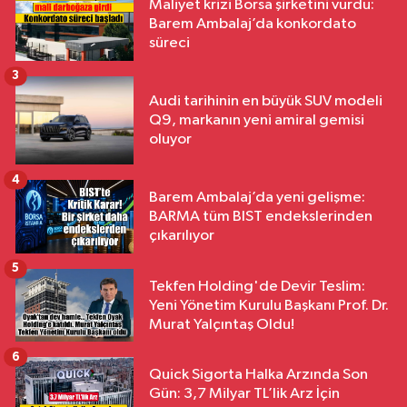
Maliyet krizi Borsa şirketini vurdu:
Barem Ambalaj’da konkordato
süreci
3
Audi tarihinin en büyük SUV modeli
Q9, markanın yeni amiral gemisi
oluyor
4
Barem Ambalaj’da yeni gelişme:
BARMA tüm BIST endekslerinden
çıkarılıyor
5
Tekfen Holding'de Devir Teslim:
Yeni Yönetim Kurulu Başkanı Prof. Dr.
Murat Yalçıntaş Oldu!
6
Quick Sigorta Halka Arzında Son
Gün: 3,7 Milyar TL’lik Arz İçin