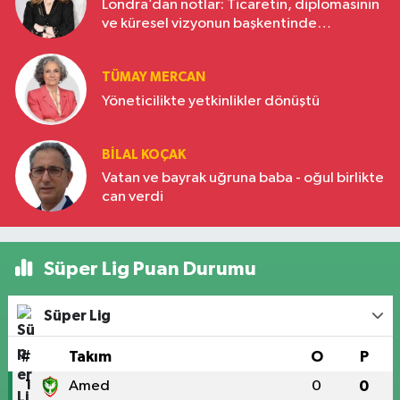
Londra’dan notlar: Ticaretin, diplomasinin
ve küresel vizyonun başkentinde
Türkiye’nin yükselen gücü
TÜMAY MERCAN
Yöneticilikte yetkinlikler dönüştü
BILAL KOÇAK
Vatan ve bayrak uğruna baba - oğul birlikte
can verdi
Süper Lig Puan Durumu
Süper Lig
#
Takım
O
P
1
Amed
0
0