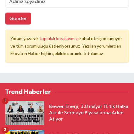
Gönder
Yorum yazarak
topluluk kurallarımızı
kabul etmiş bulunuyor
ve tüm sorumluluğu üstleniyorsunuz. Yazılan yorumlardan
Ekovitrin Haber hiçbir şekilde sorumlu tutulamaz.
Trend Haberler
1
Bewen Enerji, 3,8 milyar TL'lik Halka
Arz ile Sermaye Piyasalarına Adım
Atıyor
2