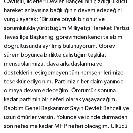
Çavuşlu, liderleri Devlet Bahçeli'nin çizdiği ülkücü
hareket anlayışına bağlılığının devam edeceğini
vurgulayarak; 'Bir süre büyük bir onur ve
sorumlulukla yürüttüğüm Milliyetçi Hareket Partisi
Tavas İlçe Başkanlığı görevimden kendi talebim
doğrultusunda ayrılmış bulunuyorum. Görev
sürem boyunca birlikte çalıştığım teşkilat
mensuplarımıza, dava arkadaşlarıma ve
desteklerini esirgemeyen tüm hemşehrilerimize
teşekkür ediyorum. Partimizin her daim yanında
olmaya devam edeceğim. Ömrümün sonuna
kadar partimin bir neferi olarak yaşayacağım.
Rabbim Genel Başkanımız Sayın Devlet Bahçeli'ye
uzun ömürler versin. Yolunda ve izinde durmadan
son nefesime kadar MHP neferi olacağım. Ülkücü