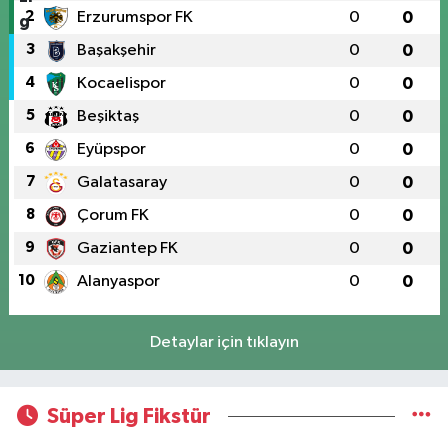
2
Erzurumspor FK
0
0
3
Başakşehir
0
0
4
Kocaelispor
0
0
5
Beşiktaş
0
0
6
Eyüpspor
0
0
7
Galatasaray
0
0
8
Çorum FK
0
0
9
Gaziantep FK
0
0
10
Alanyaspor
0
0
Detaylar için tıklayın
Süper Lig Fikstür