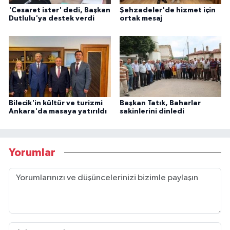
'Cesaret ister' dedi, Başkan
Şehzadeler'de hizmet için
Dutlulu'ya destek verdi
ortak mesaj
Bilecik'in kültür ve turizmi
Başkan Tatık, Baharlar
Ankara'da masaya yatırıldı
sakinlerini dinledi
Yorumlar