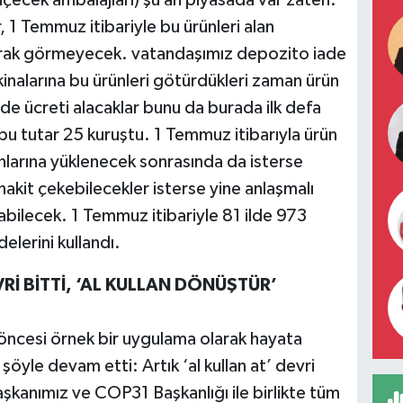
içecek ambalajları) şu an piyasada var zaten.
, 1 Temmuz itibariyle bu ürünleri alan
larak görmeyecek. vatandaşımız depozito iade
nalarına bu ürünleri götürdükleri zaman ürün
ade ücreti alacaklar bunu da burada ilk defa
 bu tutar 25 kuruştu. 1 Temmuz itibarıyla ürün
nlarına yüklenecek sonrasında da isterse
akit çekebilecekler isterse yine anlaşmalı
bilecek. 1 Temmuz itibariyle 81 ilde 973
lerini kullandı.
Rİ BİTTİ, ‘AL KULLAN DÖNÜŞTÜR’
ncesi örnek bir uygulama olarak hayata
şöyle devam etti: Artık ‘al kullan at’ devri
aşkanımız ve COP31 Başkanlığı ile birlikte tüm