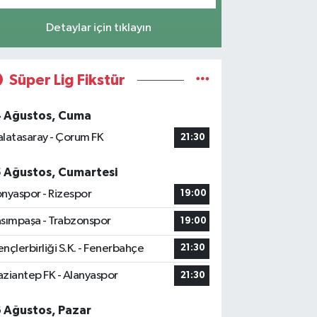
Detaylar için tıklayın
Süper Lig Fikstür
4 Ağustos, Cuma
latasaray - Çorum FK
21:30
5 Ağustos, Cumartesi
nyaspor - Rizespor
19:00
sımpaşa - Trabzonspor
19:00
nçlerbirliği S.K. - Fenerbahçe
21:30
ziantep FK - Alanyaspor
21:30
6 Ağustos, Pazar