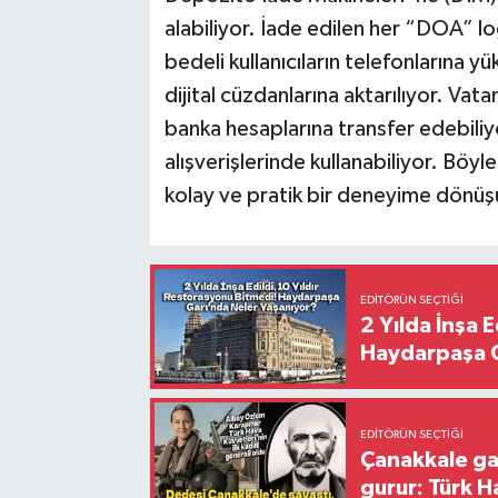
alabiliyor. İade edilen her “DOA” log
bedeli kullanıcıların telefonlarına
dijital cüzdanlarına aktarılıyor. Vata
banka hesaplarına transfer edebiliy
alışverişlerinde kullanabiliyor. Böyle
kolay ve pratik bir deneyime dönüş
EDITÖRÜN SEÇTIĞI
2 Yılda İnşa 
Haydarpaşa G
EDITÖRÜN SEÇTIĞI
Çanakkale ga
gurur: Türk H