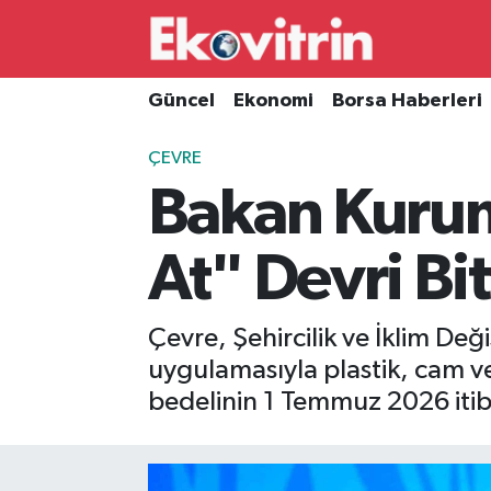
Güncel
Hava Durumu
Güncel
Ekonomi
Borsa Haberleri
Ekonomi
Trafik Durumu
ÇEVRE
Bakan Kurum 
Borsa Haberleri
Süper Lig Puan Durumu ve Fikstür
İş Dünyası
Tüm Manşetler
At" Devri Bit
Lojistik
Son Dakika Haberleri
Çevre, Şehircilik ve İklim D
Otovitrin
Haber Arşivi
uygulamasıyla plastik, cam ve
bedelinin 1 Temmuz 2026 itiba
Asayiş
Magazin