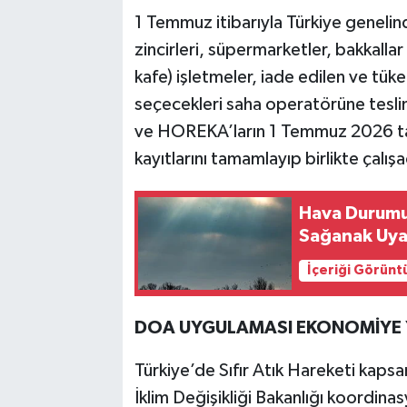
1 Temmuz itibarıyla Türkiye geneli
zincirleri, süpermarketler, bakkalla
kafe) işletmeler, iade edilen ve tüket
seçecekleri saha operatörüne tesli
ve HOREKA’ların 1 Temmuz 2026 ta
kayıtlarını tamamlayıp birlikte çalı
Hava Durumu 
Sağanak Uyar
İçeriği Görünt
DOA UYGULAMASI EKONOMİYE YIL
Türkiye’de Sıfır Atık Hareketi kapsa
İklim Değişikliği Bakanlığı koordin