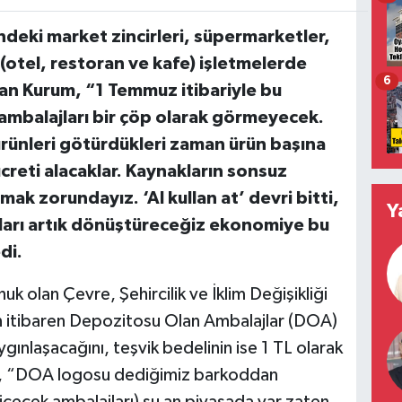
indeki market zincirleri, süpermarketler,
(otel, restoran ve kafe) işletmelerde
6
an Kurum, “1 Temmuz itibariyle bu
 ambalajları bir çöp olarak görmeyecek.
rünleri götürdükleri zaman ürün başına
creti alacaklar. Kaynakların sonsuz
şmak zorundayız. ‘Al kullan at’ devri bitti,
Y
unları artık dönüştüreceğiz ekonomiye bu
di.
k olan Çevre, Şehircilik ve İklim Değişikliği
 itibaren Depozitosu Olan Ambalajlar (DOA)
ınlaşacağını, teşvik bedelinin ise 1 TL olarak
rum, “DOA logosu dediğimiz barkoddan