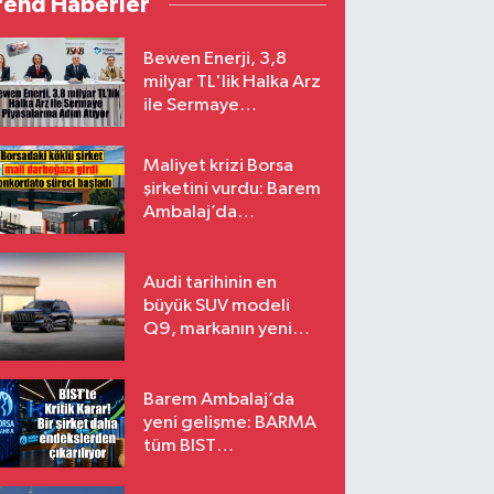
rend Haberler
Bewen Enerji, 3,8
milyar TL'lik Halka Arz
ile Sermaye
Piyasalarına Adım
Atıyor
Maliyet krizi Borsa
şirketini vurdu: Barem
Ambalaj’da
konkordato süreci
Audi tarihinin en
büyük SUV modeli
Q9, markanın yeni
amiral gemisi oluyor
Barem Ambalaj’da
yeni gelişme: BARMA
tüm BIST
endekslerinden
çıkarılıyor