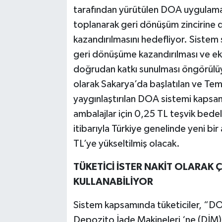
tarafından yürütülen DOA uygulama
toplanarak geri dönüşüm zincirine 
kazandırılmasını hedefliyor. Sistem 
geri dönüşüme kazandırılması ve ek
doğrudan katkı sunulması öngörülüy
olarak Sakarya’da başlatılan ve Tem
yaygınlaştırılan DOA sistemi kapsa
ambalajlar için 0,25 TL teşvik bed
itibarıyla Türkiye genelinde yeni b
TL’ye yükseltilmiş olacak.
TÜKETİCİ İSTER NAKİT OLARAK Ç
KULLANABİLİYOR
Sistem kapsamında tüketiciler, “DO
Depozito İade Makineleri ‘ne (DİM) 