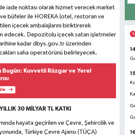
nde iade noktası olarak hizmet verecek market
r ve büfeler ile HOREKA (otel, restoran ve
ilen içecek ambalajlarını biriktirerek
m edecek. Depozitolu içecek satan işletmeler
rihine kadar dbys.gov.tr üzerinden
1
şacakları saha operatörünü belirleyecek.
Ga
Bugün: Kuvvetli Rüzgar ve Yerel
1
ısı
Ko
üle
Ka
Ge
LIK 30 MİLYAR TL KATKI
Ga
mında hayata geçirilen ve Çevre, Şehircilik ve
asyonunda, Türkiye Çevre Ajansı (TÜÇA)
1