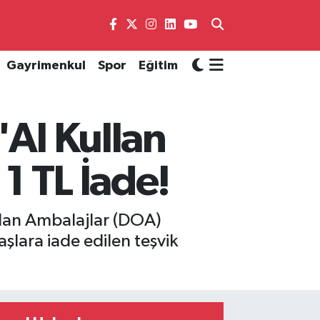
Gayrimenkul
Spor
Eğitim
"Al Kullan
1 TL İade!
Olan Ambalajlar (DOA)
şlara iade edilen teşvik