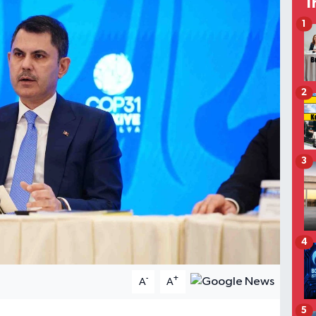
T
1
2
3
4
-
+
A
A
5