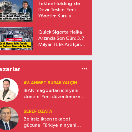
Tekfen Holding'de
Devir Teslim: Yeni
Yönetim Kurulu
Başkanı Prof. Dr. Murat
Yalçıntaş Oldu!
Quick Sigorta Halka
Arzında Son Gün: 3,7
Milyar TL’lik Arz İçin
Talepler Bugün Sona
Eriyor
azarlar
AV. AHMET BURAK YALÇIN
IBAN mağdurları için yeni
dönem! Yeni düzenleme ve
ceza indirim oranları
ŞEREF ÖZATA
Belirsizlikten rekabet
gücüne: Türkiye'nin yeni
ekonomi vizyonu