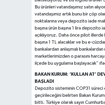
bahsediyoruz ve bu logolu ürünler (
Bu ürünleri vatandaşımız satın alıyor
vatandaşımız artık bunu bir çöp o
noktalarına veya depozito iade maki
başına ürün başına 1 lira depozito i
açıklıyoruz. Daha önce pilot illerde
başına 1 TL alacaklar ve bu e-cüzda
bankalardan anlaşmalı bankalardan n
marketlerimizden o parasını harcaya
ilçede bu uygulama başlayacak” ifade
BAKAN KURUM: ‘KULLAN AT’ DEV
BAŞLADI
Depozito sisteminin COP31 süreci ö
geçirileceğini belirten Bakan Kurum 
bitti. Türkiye olarak sayın Cumhurb