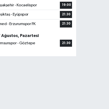
şakşehir - Kocaelispor
19:00
şiktaş - Eyüpspor
21:30
ed - Erzurumspor FK
21:30
7 Ağustos, Pazartesi
msunspor - Göztepe
21:30