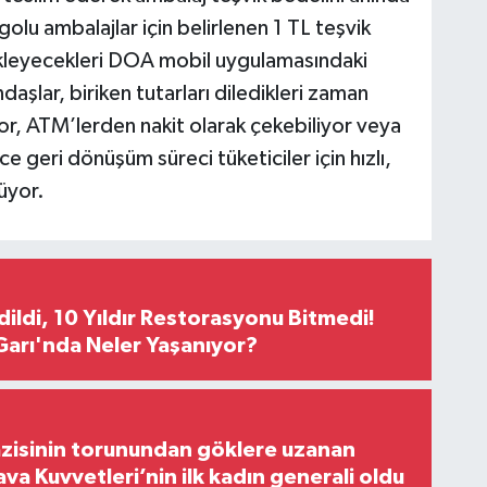
olu ambalajlar için belirlenen 1 TL teşvik
 yükleyecekleri DOA mobil uygulamasındaki
ndaşlar, biriken tutarları diledikleri zaman
or, ATM’lerden nakit olarak çekebiliyor veya
ce geri dönüşüm süreci tüketiciler için hızlı,
üyor.
Edildi, 10 Yıldır Restorasyonu Bitmedi!
arı'nda Neler Yaşanıyor?
zisinin torunundan göklere uzanan
ava Kuvvetleri’nin ilk kadın generali oldu