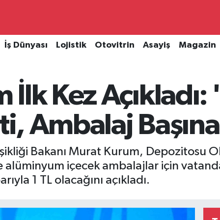
İş Dünyası
Lojistik
Otovitrin
Asayiş
Magazin
İlk Kez Açıkladı: 
ti, Ambalaj Başına 
eğişikliği Bakanı Murat Kurum, Depozitosu 
 alüminyum içecek ambalajlar için vatanda
rıyla 1 TL olacağını açıkladı.