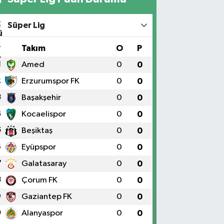
Süper Lig
#
Takım
O
P
1
Amed
0
0
2
Erzurumspor FK
0
0
3
Başakşehir
0
0
4
Kocaelispor
0
0
5
Beşiktaş
0
0
6
Eyüpspor
0
0
7
Galatasaray
0
0
8
Çorum FK
0
0
9
Gaziantep FK
0
0
0
Alanyaspor
0
0