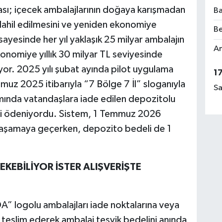
sı; içecek ambalajlarının doğaya karışmadan
Ba
dahil edilmesini ve yeniden ekonomiye
Be
sayesinde her yıl yaklaşık 25 milyar ambalajın
Am
onomiye yıllık 30 milyar TL seviyesinde
or. 2025 yılı şubat ayında pilot uygulama
1
muz 2025 itibarıyla “7 Bölge 7 İl” sloganıyla
Sa
mında vatandaşlara iade edilen depozitolu
eli ödeniyordu. Sistem, 1 Temmuz 2026
ir aşamaya geçerken, depozito bedeli de 1
EKEBİLİYOR İSTER ALIŞVERİŞTE
A” logolu ambalajları iade noktalarına veya
teslim ederek ambalaj teşvik bedelini anında