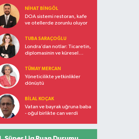
NIHAT BINGÖL
DOA sistemi restoran, kafe
ve otellerde zorunlu oluyor
TUBA SARAÇOĞLU
Londra’dan notlar: Ticaretin,
diplomasinin ve küresel
vizyonun başkentinde
Türkiye’nin yükselen gücü
TÜMAY MERCAN
Yöneticilikte yetkinlikler
dönüştü
BILAL KOÇAK
Vatan ve bayrak uğruna baba
- oğul birlikte can verdi
Süper Lig Puan Durumu