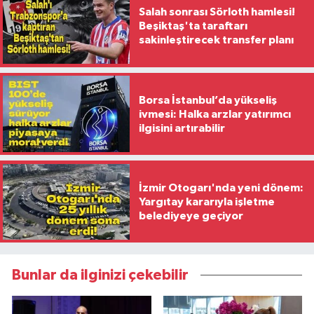
Salah sonrası Sörloth hamlesi!
Beşiktaş'ta taraftarı
sakinleştirecek transfer planı
Borsa İstanbul’da yükseliş
ivmesi: Halka arzlar yatırımcı
ilgisini artırabilir
İzmir Otogarı'nda yeni dönem:
Yargıtay kararıyla işletme
belediyeye geçiyor
Bunlar da ilginizi çekebilir