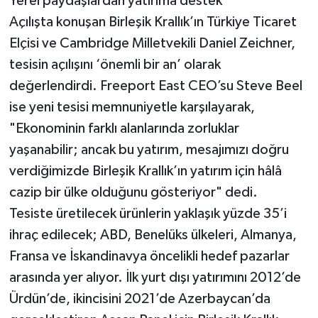
Yerel paydaşlardan yatırıma destek
Açılışta konuşan Birleşik Krallık’ın Türkiye Ticaret
Elçisi ve Cambridge Milletvekili Daniel Zeichner,
tesisin açılışını ‘önemli bir an’ olarak
değerlendirdi. Freeport East CEO’su Steve Beel
ise yeni tesisi memnuniyetle karşılayarak,
"Ekonominin farklı alanlarında zorluklar
yaşanabilir; ancak bu yatırım, mesajımızı doğru
verdiğimizde Birleşik Krallık’ın yatırım için hâlâ
cazip bir ülke olduğunu gösteriyor" dedi.
Tesiste üretilecek ürünlerin yaklaşık yüzde 35’i
ihraç edilecek; ABD, Benelüks ülkeleri, Almanya,
Fransa ve İskandinavya öncelikli hedef pazarlar
arasında yer alıyor. İlk yurt dışı yatırımını 2012’de
Ürdün’de, ikincisini 2021’de Azerbaycan’da