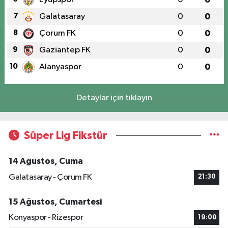
7
Galatasaray
0
0
8
Çorum FK
0
0
9
Gaziantep FK
0
0
10
Alanyaspor
0
0
Detaylar için tıklayın
Süper Lig Fikstür
14 Ağustos, Cuma
Galatasaray - Çorum FK
21:30
15 Ağustos, Cumartesi
Konyaspor - Rizespor
19:00