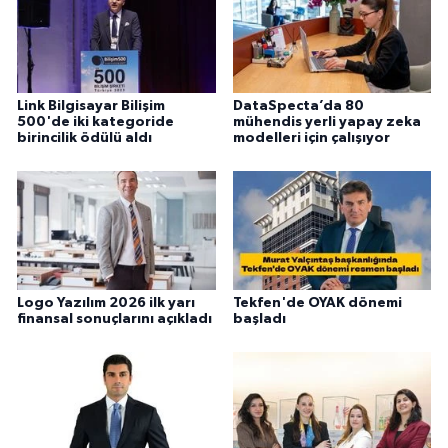
Link Bilgisayar Bilişim
DataSpecta’da 80
500'de iki kategoride
mühendis yerli yapay zeka
birincilik ödülü aldı
modelleri için çalışıyor
Logo Yazılım 2026 ilk yarı
Tekfen'de OYAK dönemi
finansal sonuçlarını açıkladı
başladı