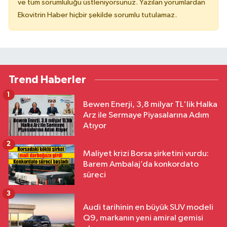
ve tüm sorumluluğu üstleniyorsunuz. Yazılan yorumlardan
Ekovitrin Haber hiçbir şekilde sorumlu tutulamaz.
Trend Haberler
1
Bewen Enerji, 3,8 milyar TL'lik Halka
Arz ile Sermaye Piyasalarına Adım
Atıyor
2
Maliyet krizi Borsa şirketini vurdu:
Barem Ambalaj’da konkordato
süreci
3
Audi tarihinin en büyük SUV modeli
Q9, markanın yeni amiral gemisi