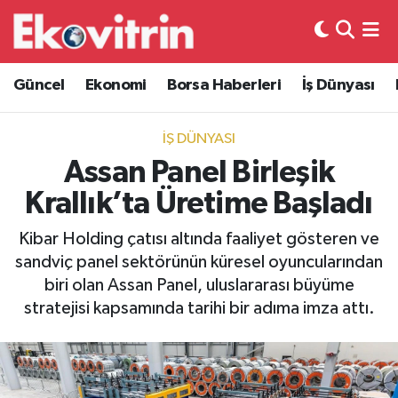
Güncel
Hava Durumu
Güncel
Ekonomi
Borsa Haberleri
İş Dünyası
Ekonomi
Trafik Durumu
İŞ DÜNYASI
Borsa Haberleri
Süper Lig Puan Durumu ve Fikstür
Assan Panel Birleşik
Krallık’ta Üretime Başladı
İş Dünyası
Tüm Manşetler
Kibar Holding çatısı altında faaliyet gösteren ve
Lojistik
Son Dakika Haberleri
sandviç panel sektörünün küresel oyuncularından
biri olan Assan Panel, uluslararası büyüme
Otovitrin
Haber Arşivi
stratejisi kapsamında tarihi bir adıma imza attı.
Asayiş
Magazin