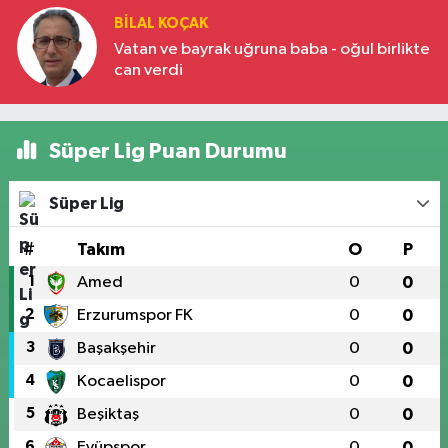
BILAL KOÇAK
Vatan ve bayrak uğruna baba - oğul birlikte
can verdi
Süper Lig Puan Durumu
Süper Lig
#
Takım
O
P
1
Amed
0
0
2
Erzurumspor FK
0
0
3
Başakşehir
0
0
4
Kocaelispor
0
0
5
Beşiktaş
0
0
6
Eyüpspor
0
0