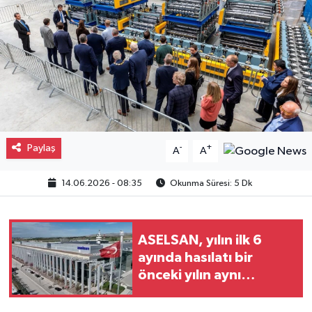
Gayrimenkul
Spor
Eğitim
Paylaş
-
+
A
A
14.06.2026 - 08:35
Okunma Süresi: 5 Dk
ASELSAN, yılın ilk 6
ayında hasılatı bir
önceki yılın aynı
dönemine göre yüzde
25 büyüdü