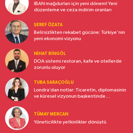
IBAN mağdurları için yeni dönem! Yeni
düzenleme ve ceza indirim oranları
ŞEREF ÖZATA
Belirsizlikten rekabet gücüne: Türkiye'nin
yeni ekonomi vizyonu
NIHAT BINGÖL
DOA sistemi restoran, kafe ve otellerde
zorunlu oluyor
TUBA SARAÇOĞLU
Londra’dan notlar: Ticaretin, diplomasinin
ve küresel vizyonun başkentinde
Türkiye’nin yükselen gücü
TÜMAY MERCAN
Yöneticilikte yetkinlikler dönüştü