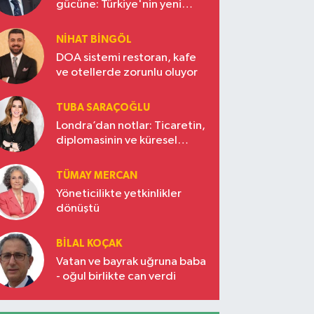
gücüne: Türkiye'nin yeni
ekonomi vizyonu
NIHAT BINGÖL
DOA sistemi restoran, kafe
ve otellerde zorunlu oluyor
TUBA SARAÇOĞLU
Londra’dan notlar: Ticaretin,
diplomasinin ve küresel
vizyonun başkentinde
Türkiye’nin yükselen gücü
TÜMAY MERCAN
Yöneticilikte yetkinlikler
dönüştü
BILAL KOÇAK
Vatan ve bayrak uğruna baba
- oğul birlikte can verdi