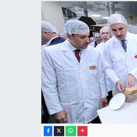
Gayrimenkul
Spor
Eğitim