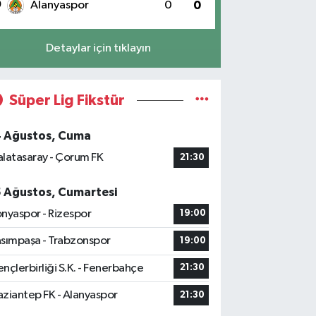
0
Alanyaspor
0
0
Detaylar için tıklayın
Süper Lig Fikstür
4 Ağustos, Cuma
latasaray - Çorum FK
21:30
5 Ağustos, Cumartesi
nyaspor - Rizespor
19:00
sımpaşa - Trabzonspor
19:00
nçlerbirliği S.K. - Fenerbahçe
21:30
ziantep FK - Alanyaspor
21:30