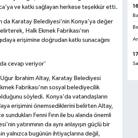
1
a'ya ve katkı sağlayan herkese teşekkür etti.
Ba
n da Karatay Belediyesi'nin Konya'ya değer
Be
belirterek, Halk Ekmek Fabrikası'nın
Am
 gıdaya erişimine doğrudan katkı sunacağını
1
 da cevap veriyor'
Sa
Uğur İbrahim Altay, Karatay Belediyesi
kmek Fabrikası'nın sosyal belediyecilik
i olduğunu söyledi. Konya'da vatandaşların
ıdaya erişimini önemsediklerini belirten Altay,
 sundukları Fenni Fırın ile bu alanda önemli
si'nin yatırımının da aynı anlayışın güçlü bir
in yalnızca bugünün ihtiyaçlarına değil,