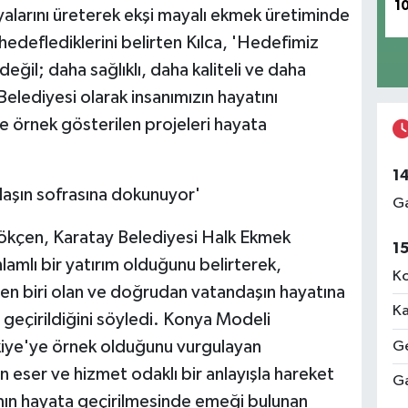
1
larını üreterek ekşi mayalı ekmek üretiminde
edeflediklerini belirten Kılca, 'Hedefimiz
ğil; daha sağlıklı, daha kaliteli ve daha
 Belediyesi olarak insanımızın hayatını
ve örnek gösterilen projeleri hayata
1
aşın sofrasına dokunuyor'
Ga
gökçen, Karatay Belediyesi Halk Ekmek
1
nlamlı bir yatırım olduğunu belirterek,
Ko
den biri olan ve doğrudan vatandaşın hayatına
Ka
geçirildiğini söyledi. Konya Modeli
Türkiye'ye örnek olduğunu vurgulayan
Ge
 eser ve hizmet odaklı bir anlayışla hareket
Ga
rımın hayata geçirilmesinde emeği bulunan