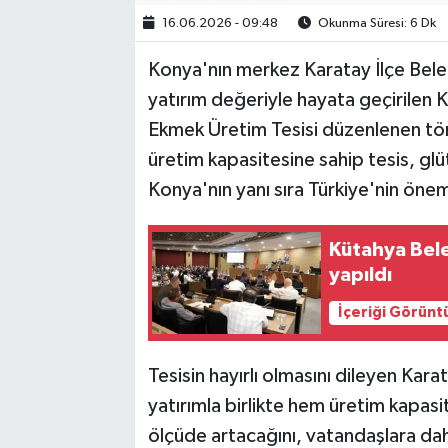
16.06.2026 - 09:48
Okunma Süresi: 6 Dk
Konya'nın merkez Karatay İlçe Beled
yatırım değeriyle hayata geçirilen 
Ekmek Üretim Tesisi düzenlenen tör
üretim kapasitesine sahip tesis, glüt
Konya'nın yanı sıra Türkiye'nin önem
Kütahya Bele
yapıldı
İçeriği Görünt
Tesisin hayırlı olmasını dileyen Kar
yatırımla birlikte hem üretim kapasit
ölçüde artacağını, vatandaşlara dah