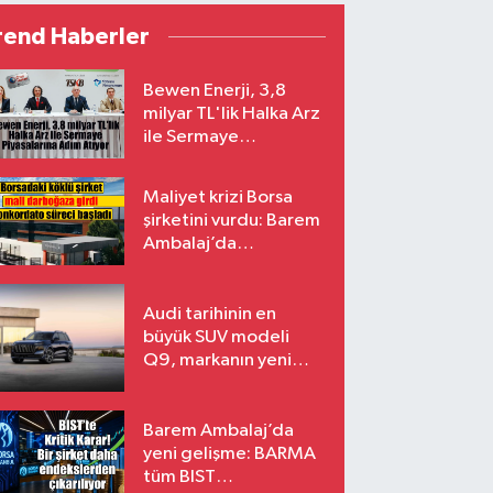
rend Haberler
Bewen Enerji, 3,8
milyar TL'lik Halka Arz
ile Sermaye
Piyasalarına Adım
Atıyor
Maliyet krizi Borsa
şirketini vurdu: Barem
Ambalaj’da
konkordato süreci
Audi tarihinin en
büyük SUV modeli
Q9, markanın yeni
amiral gemisi oluyor
Barem Ambalaj’da
yeni gelişme: BARMA
tüm BIST