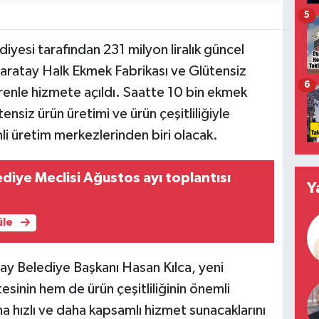
5
iyesi tarafından 231 milyon liralık güncel
Karatay Halk Ekmek Fabrikası ve Glütensiz
6
enle hizmete açıldı. Saatte 10 bin ekmek
ensiz ürün üretimi ve ürün çeşitliliğiyle
li üretim merkezlerinden biri olacak.
diye Meclisi Ağustos ayı toplantısı
Y
üle
atay Belediye Başkanı Hasan Kılca, yeni
esinin hem de ürün çeşitliliğinin önemli
a hızlı ve daha kapsamlı hizmet sunacaklarını