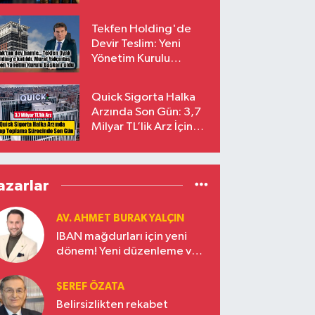
endekslerinden
çıkarılıyor
Tekfen Holding'de
Devir Teslim: Yeni
Yönetim Kurulu
Başkanı Prof. Dr. Murat
Yalçıntaş Oldu!
Quick Sigorta Halka
Arzında Son Gün: 3,7
Milyar TL’lik Arz İçin
Talepler Bugün Sona
Eriyor
azarlar
AV. AHMET BURAK YALÇIN
IBAN mağdurları için yeni
dönem! Yeni düzenleme ve
ceza indirim oranları
ŞEREF ÖZATA
Belirsizlikten rekabet