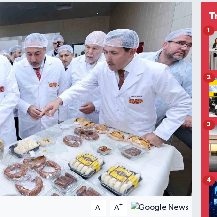
T
1
2
3
4
-
+
A
A