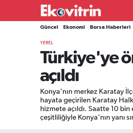
Güncel
Hava Durumu
Güncel
Ekonomi
Borsa Haberleri
Ekonomi
Trafik Durumu
YEREL
Türkiye'ye ö
Borsa Haberleri
Süper Lig Puan Durumu ve Fikstür
İş Dünyası
Tüm Manşetler
açıldı
Lojistik
Son Dakika Haberleri
Konya'nın merkez Karatay İlçe
Otovitrin
Haber Arşivi
hayata geçirilen Karatay Hal
hizmete açıldı. Saatte 10 bin
Asayiş
çeşitliliğiyle Konya'nın yanı 
Magazin