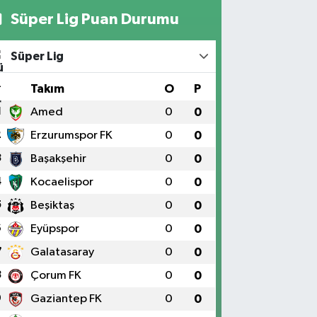
Süper Lig Puan Durumu
Süper Lig
#
Takım
O
P
1
Amed
0
0
2
Erzurumspor FK
0
0
3
Başakşehir
0
0
4
Kocaelispor
0
0
5
Beşiktaş
0
0
6
Eyüpspor
0
0
7
Galatasaray
0
0
8
Çorum FK
0
0
9
Gaziantep FK
0
0