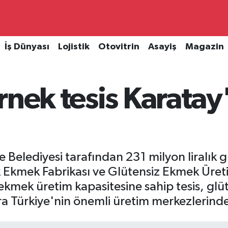
İş Dünyası
Lojistik
Otovitrin
Asayiş
Magazin
rnek tesis Karata
 Belediyesi tarafından 231 milyon liralık 
k Ekmek Fabrikası ve Glütensiz Ekmek Üret
 ekmek üretim kapasitesine sahip tesis, glü
sıra Türkiye'nin önemli üretim merkezlerinde