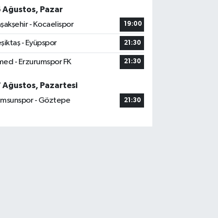
6 Ağustos, Pazar
şakşehir - Kocaelispor
19:00
şiktaş - Eyüpspor
21:30
ed - Erzurumspor FK
21:30
7 Ağustos, Pazartesi
msunspor - Göztepe
21:30