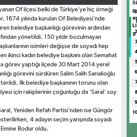
yanan Of ilçesi belki de Türkiye’ye hiç örneği
yor. 1874 yılında kurulan Of Belediyesi’nde
ren belediye başkanlığı görevinin ardından
rafından yönetildi. 150 yıldır bozulmayan
şkanlarının isimleri değişse de soyadı hep
en ikinci kadın belediye başkanı olan Semahat
nda görev yaptığı ilçede 30 Mart 2014 yerel
ığı görevini sürdüren Salim Salih Sarıalioğlu
erildi. İlk belediye başkanının torunu olan
diyesi için rakiplerinin çoğunluğu da 'Saral' soy
Saral, Yeniden Refah Partisi’nden ise Güngör
1
sterilirken, 4 adayın seçim yarışında soyadı
yı Emine Bodur oldu.