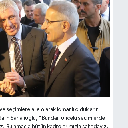
ve seçimlere aile olarak idmanlı olduklarını
Salih Sarıalioğlu, “Bundan önceki seçimlerde
uz. Bu amaçla bütün kadrolarımızla sahadayız.