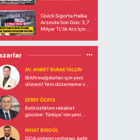
Başkanı Prof. Dr. Murat
Yalçıntaş Oldu!
Quick Sigorta Halka
Arzında Son Gün: 3,7
Milyar TL’lik Arz İçin
Talepler Bugün Sona
Eriyor
azarlar
AV. AHMET BURAK YALÇIN
IBAN mağdurları için yeni
dönem! Yeni düzenleme ve
ceza indirim oranları
ŞEREF ÖZATA
Belirsizlikten rekabet
gücüne: Türkiye'nin yeni
ekonomi vizyonu
NIHAT BINGÖL
DOA sistemi restoran, kafe