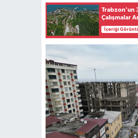
Trabzon'un 3
Çalışmalar A
İçeriği Görünt