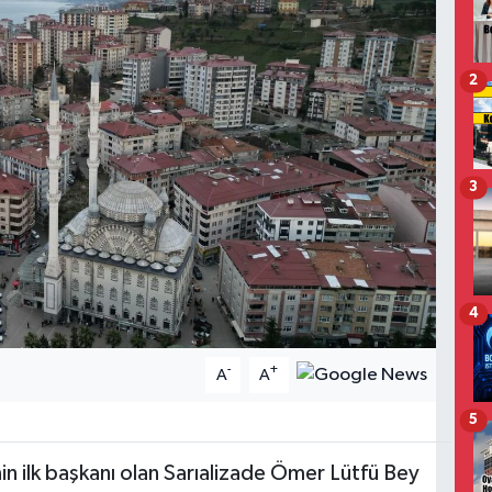
2
3
4
-
+
A
A
5
nin ilk başkanı olan Sarıalizade Ömer Lütfü Bey