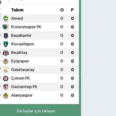
#
Takım
O
P
1
Amed
0
0
2
Erzurumspor FK
0
0
3
Başakşehir
0
0
4
Kocaelispor
0
0
5
Beşiktaş
0
0
6
Eyüpspor
0
0
7
Galatasaray
0
0
8
Çorum FK
0
0
9
Gaziantep FK
0
0
0
Alanyaspor
0
0
Detaylar için tıklayın