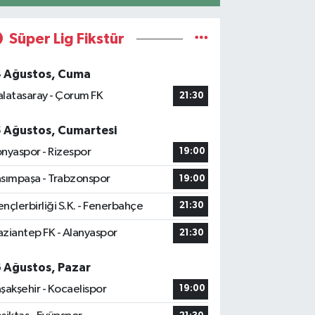
Süper Lig Fikstür
4 Ağustos, Cuma
latasaray - Çorum FK
21:30
5 Ağustos, Cumartesi
nyaspor - Rizespor
19:00
sımpaşa - Trabzonspor
19:00
nçlerbirliği S.K. - Fenerbahçe
21:30
ziantep FK - Alanyaspor
21:30
6 Ağustos, Pazar
şakşehir - Kocaelispor
19:00