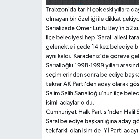
Trabzon’da tarihi çok eski yıllara da
olmayan bir özelliği ile dikkat çeki
Sarıalizade Ömer Lütfü Bey’in 52 sü
ilçe belediyesi hep ‘Saral’ ailesi ta
gelenekte ilçede 14 kez belediye ba
aynı kaldı. Karadeniz'de göreve gel
Sarıalioğlu 1998-1999 yılları arası
seçimlerinden sonra belediye başkanl
tekrar AK Parti’den aday olarak göst
Salim Salih Sarıalioğlu’nun ilçe bele
isimli adaylar oldu.
Cumhuriyet Halk Partisi’nden Halil 
Saral belediye başkanlığına aday gö
tek farklı olan isim de İYİ Parti ada