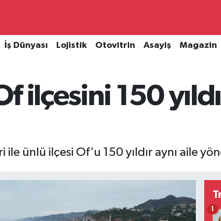
İş Dünyası
Lojistik
Otovitrin
Asayiş
Magazin
 ilçesini 150 yıldı
 ile ünlü ilçesi Of’u 150 yıldır aynı aile yön
T
1