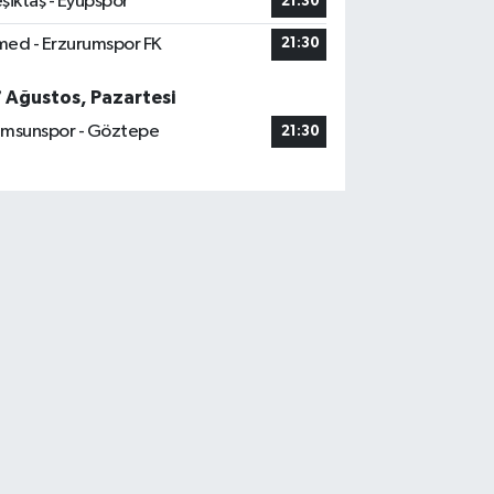
şiktaş - Eyüpspor
21:30
ed - Erzurumspor FK
21:30
7 Ağustos, Pazartesi
msunspor - Göztepe
21:30