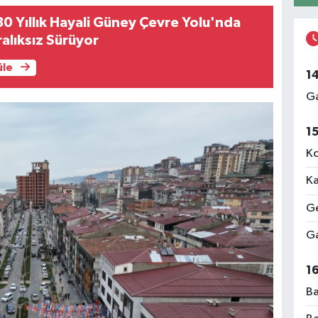
0 Yıllık Hayali Güney Çevre Yolu'nda
ralıksız Sürüyor
üle
1
Ga
1
Ko
Ka
Ge
Ga
1
Ba