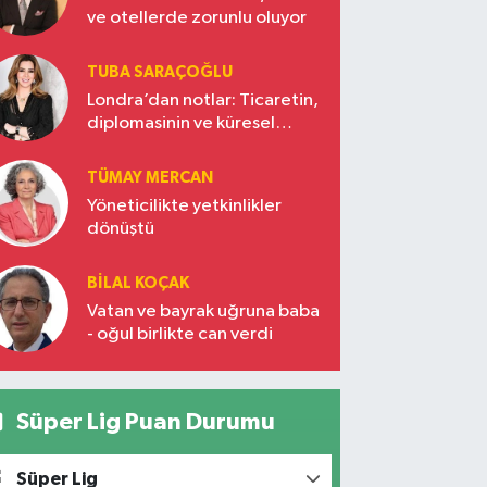
ve otellerde zorunlu oluyor
TUBA SARAÇOĞLU
Londra’dan notlar: Ticaretin,
diplomasinin ve küresel
vizyonun başkentinde
Türkiye’nin yükselen gücü
TÜMAY MERCAN
Yöneticilikte yetkinlikler
dönüştü
BILAL KOÇAK
Vatan ve bayrak uğruna baba
- oğul birlikte can verdi
Süper Lig Puan Durumu
Süper Lig