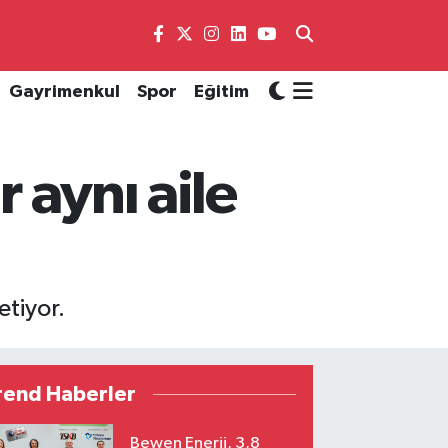
Gayrimenkul
Spor
Eğitim
r aynı aile
etiyor.
rend Haberler
Bewen Enerji, 3,8