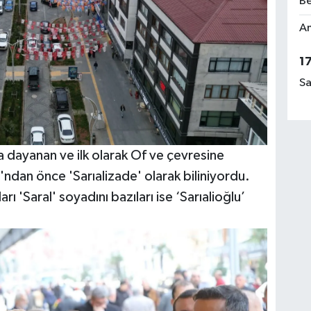
Be
Am
1
Sa
 dayanan ve ilk olarak Of ve çevresine
'ndan önce 'Sarıalizade' olarak biliniyordu.
rı 'Saral' soyadını bazıları ise ‘Sarıalioğlu’