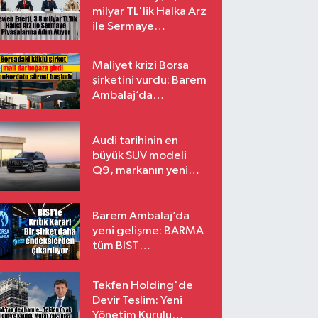
milyar TL'lik Halka Arz
ile Sermaye
Piyasalarına Adım
Atıyor
Maliyet krizi Borsa
şirketini vurdu: Barem
Ambalaj’da
konkordato süreci
Audi tarihinin en
büyük SUV modeli
Q9, markanın yeni
amiral gemisi oluyor
Barem Ambalaj’da
yeni gelişme: BARMA
tüm BIST
endekslerinden
çıkarılıyor
Tekfen Holding'de
Devir Teslim: Yeni
Yönetim Kurulu