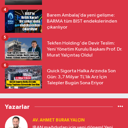
4
Barem Ambalaj’da yeni gelişme:
BARMA tüm BIST endekslerinden
çıkarılıyor
5
Tekfen Holding'de Devir Teslim:
Yeni Yönetim Kurulu Başkanı Prof. Dr.
Murat Yalçıntaş Oldu!
6
Quick Sigorta Halka Arzında Son
Gün: 3,7 Milyar TL’lik Arz İçin
Talepler Bugün Sona Eriyor
Yazarlar
AV. AHMET BURAK YALÇIN
IBAN mağdurları için yeni dönem! Yeni