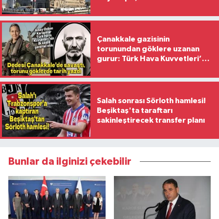
Yaşanıyor?
Çanakkale gazisinin
torunundan göklere uzanan
gurur: Türk Hava Kuvvetleri’nin
ilk kadın generali oldu
Salah sonrası Sörloth hamlesi!
Beşiktaş'ta taraftarı
sakinleştirecek transfer planı
Bunlar da ilginizi çekebilir