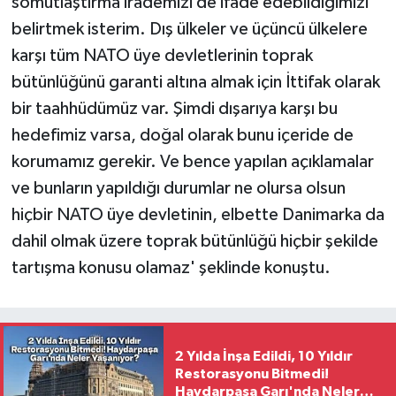
somutlaştırma irademizi de ifade edebildiğimizi
belirtmek isterim. Dış ülkeler ve üçüncü ülkelere
karşı tüm NATO üye devletlerinin toprak
bütünlüğünü garanti altına almak için İttifak olarak
bir taahhüdümüz var. Şimdi dışarıya karşı bu
hedefimiz varsa, doğal olarak bunu içeride de
korumamız gerekir. Ve bence yapılan açıklamalar
ve bunların yapıldığı durumlar ne olursa olsun
hiçbir NATO üye devletinin, elbette Danimarka da
dahil olmak üzere toprak bütünlüğü hiçbir şekilde
tartışma konusu olamaz' şeklinde konuştu.
2 Yılda İnşa Edildi, 10 Yıldır
Restorasyonu Bitmedi!
Haydarpaşa Garı'nda Neler