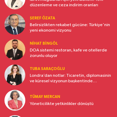
düzenleme ve ceza indirim oranları
ŞEREF ÖZATA
Belirsizlikten rekabet gücüne: Türkiye'nin
yeni ekonomi vizyonu
NIHAT BINGÖL
DOA sistemi restoran, kafe ve otellerde
zorunlu oluyor
TUBA SARAÇOĞLU
Londra’dan notlar: Ticaretin, diplomasinin
ve küresel vizyonun başkentinde
Türkiye’nin yükselen gücü
TÜMAY MERCAN
Yöneticilikte yetkinlikler dönüştü