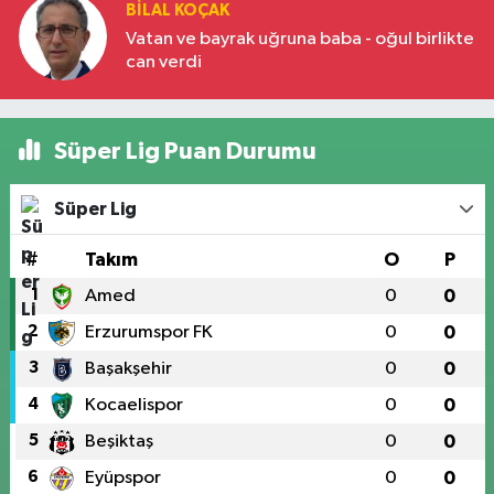
BILAL KOÇAK
Vatan ve bayrak uğruna baba - oğul birlikte
can verdi
Süper Lig Puan Durumu
Süper Lig
#
Takım
O
P
1
Amed
0
0
2
Erzurumspor FK
0
0
3
Başakşehir
0
0
4
Kocaelispor
0
0
5
Beşiktaş
0
0
6
Eyüpspor
0
0