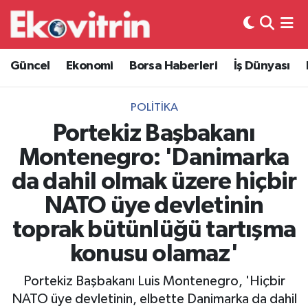
Güncel
Hava Durumu
Güncel
Ekonomi
Borsa Haberleri
İş Dünyası
Ekonomi
Trafik Durumu
POLITIKA
Borsa Haberleri
Süper Lig Puan Durumu ve Fikstür
Portekiz Başbakanı
Montenegro: 'Danimarka
İş Dünyası
Tüm Manşetler
da dahil olmak üzere hiçbir
Lojistik
Son Dakika Haberleri
NATO üye devletinin
toprak bütünlüğü tartışma
Otovitrin
Haber Arşivi
konusu olamaz'
Asayiş
Portekiz Başbakanı Luis Montenegro, 'Hiçbir
Magazin
NATO üye devletinin, elbette Danimarka da dahil