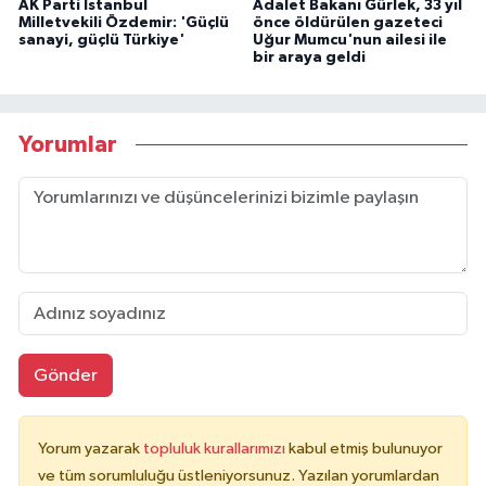
AK Parti İstanbul
Adalet Bakanı Gürlek, 33 yıl
Milletvekili Özdemir: 'Güçlü
önce öldürülen gazeteci
sanayi, güçlü Türkiye'
Uğur Mumcu'nun ailesi ile
bir araya geldi
Yorumlar
Gönder
Yorum yazarak
topluluk kurallarımızı
kabul etmiş bulunuyor
ve tüm sorumluluğu üstleniyorsunuz. Yazılan yorumlardan