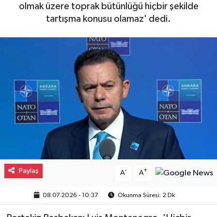
olmak üzere toprak bütünlüğü hiçbir şekilde
Gayrimenkul
tartışma konusu olamaz' dedi.
Spor
Eğitim
Paylaş
-
+
A
A
08.07.2026 - 10:37
Okunma Süresi: 2 Dk