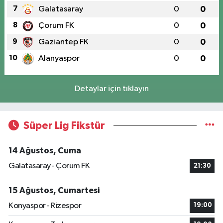
7
Galatasaray
0
0
8
Çorum FK
0
0
9
Gaziantep FK
0
0
10
Alanyaspor
0
0
Detaylar için tıklayın
Süper Lig Fikstür
14 Ağustos, Cuma
Galatasaray - Çorum FK
21:30
15 Ağustos, Cumartesi
Konyaspor - Rizespor
19:00