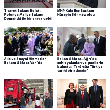
Ticaret Bakanı Bolat,
MHP Kula İlçe Başkanı
Polonya Maliye Bakanı
Hüseyin Sönmez oldu
Domanski ile bir araya geldi
Aile ve Sosyal Hizmetler
Bakan Göktaş, Ağrı'da
Bakanı Göktaş Van'da
şehit yakınları ve gazilerle
buluştu: 'Terörsüz Türkiye
tarihi bir adımdır'