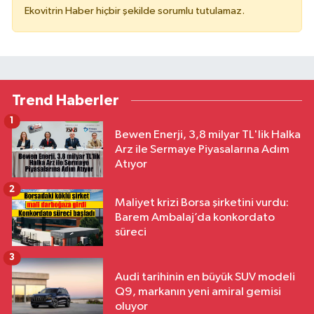
Ekovitrin Haber hiçbir şekilde sorumlu tutulamaz.
Trend Haberler
1
Bewen Enerji, 3,8 milyar TL'lik Halka
Arz ile Sermaye Piyasalarına Adım
Atıyor
2
Maliyet krizi Borsa şirketini vurdu:
Barem Ambalaj’da konkordato
süreci
3
Audi tarihinin en büyük SUV modeli
Q9, markanın yeni amiral gemisi
oluyor