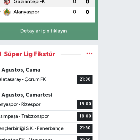
9
Gaziantep FK
0
0
0
Alanyaspor
0
0
Detaylar için tıklayın
Süper Lig Fikstür
4 Ağustos, Cuma
latasaray - Çorum FK
21:30
5 Ağustos, Cumartesi
nyaspor - Rizespor
19:00
sımpaşa - Trabzonspor
19:00
nçlerbirliği S.K. - Fenerbahçe
21:30