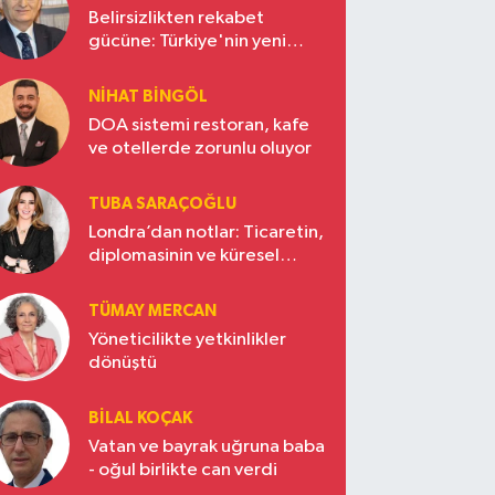
Belirsizlikten rekabet
gücüne: Türkiye'nin yeni
ekonomi vizyonu
NIHAT BINGÖL
DOA sistemi restoran, kafe
ve otellerde zorunlu oluyor
TUBA SARAÇOĞLU
Londra’dan notlar: Ticaretin,
diplomasinin ve küresel
vizyonun başkentinde
Türkiye’nin yükselen gücü
TÜMAY MERCAN
Yöneticilikte yetkinlikler
dönüştü
BILAL KOÇAK
Vatan ve bayrak uğruna baba
- oğul birlikte can verdi