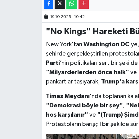
19.10.2025 - 10:42
"No Kings" Hareketi B
New York'tan
Washington DC
'ye
şehirde gerçekleştirilen protestol
Parti
’nin politikaları sert bir şekilde
"Milyarderlerden önce halk"
ve
pankartlar taşıyarak,
Trump’a karşı
Times Meydanı
'nda toplanan kala
"Demokrasi böyle bir şey"
,
"Nef
hoş karşılanır"
ve
"(Trump) Şimd
Protestoların barışçıl bir şekilde sür