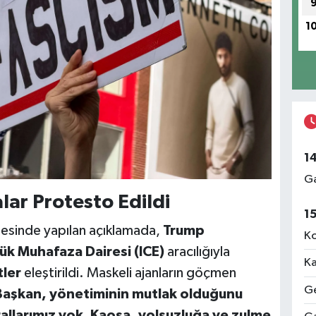
1
1
Ga
lar Protesto Edildi
1
itesinde yapılan açıklamada,
Trump
Ko
k Muhafaza Dairesi (ICE)
aracılığıyla
Ka
tler
eleştirildi. Maskeli ajanların göçmen
Ge
aşkan, yönetiminin mutlak olduğunu
llarımız yok. Kaosa, yolsuzluğa ve zulme