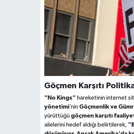
Göçmen Karşıtı Politika
"No Kings"
hareketinin internet s
yönetimi
’nin
Göçmenlik ve Gümrü
yürüttüğü
göçmen karşıtı faaliye
ailelerini hedef aldığı belirtilerek,
"B
düşünüyor. Ancak Amerika’da kra