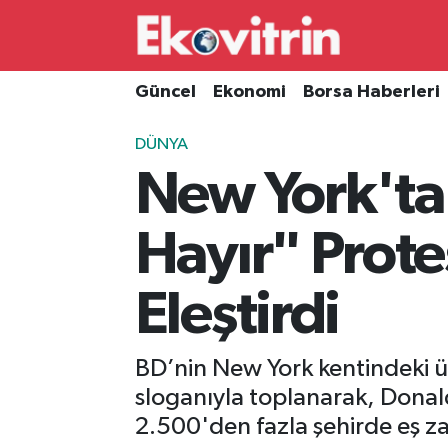
Güncel
Hava Durumu
Güncel
Ekonomi
Borsa Haberleri
Ekonomi
Trafik Durumu
DÜNYA
New York'ta 
Borsa Haberleri
Süper Lig Puan Durumu ve Fikstür
İş Dünyası
Tüm Manşetler
Hayır" Prote
Lojistik
Son Dakika Haberleri
Eleştirdi
Otovitrin
Haber Arşivi
BD’nin New York kentindeki ün
Asayiş
sloganıyla toplanarak, Donal
2.500'den fazla şehirde eş zam
Magazin