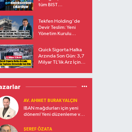
tüm BIST
endekslerinden
çıkarılıyor
Tekfen Holding'de
Devir Teslim: Yeni
Yönetim Kurulu
Başkanı Prof. Dr. Murat
Yalçıntaş Oldu!
Quick Sigorta Halka
Arzında Son Gün: 3,7
Milyar TL’lik Arz İçin
Talepler Bugün Sona
Eriyor
azarlar
AV. AHMET BURAK YALÇIN
IBAN mağdurları için yeni
dönem! Yeni düzenleme ve
ceza indirim oranları
ŞEREF ÖZATA