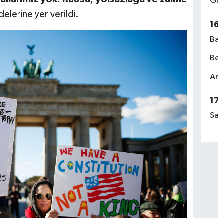
Ga
delerine yer verildi.
1
Ba
Be
Am
1
Sa