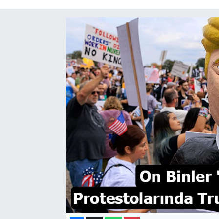
Gayrimenkul
Spor
Eğitim