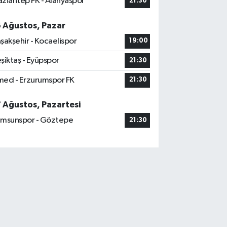
ziantep FK - Alanyaspor
21:30
6 Ağustos, Pazar
şakşehir - Kocaelispor
19:00
şiktaş - Eyüpspor
21:30
ed - Erzurumspor FK
21:30
7 Ağustos, Pazartesi
msunspor - Göztepe
21:30