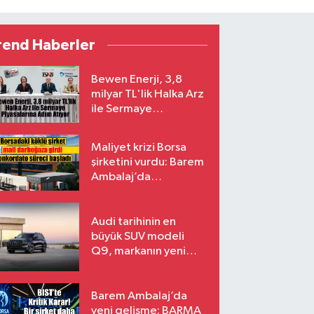
rend Haberler
Bewen Enerji, 3,8
milyar TL'lik Halka Arz
ile Sermaye
Piyasalarına Adım
Atıyor
Maliyet krizi Borsa
şirketini vurdu: Barem
Ambalaj’da
konkordato süreci
Audi tarihinin en
büyük SUV modeli
Q9, markanın yeni
amiral gemisi oluyor
Barem Ambalaj’da
yeni gelişme: BARMA