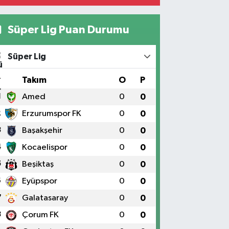
Süper Lig Puan Durumu
Süper Lig
#
Takım
O
P
1
Amed
0
0
2
Erzurumspor FK
0
0
3
Başakşehir
0
0
4
Kocaelispor
0
0
5
Beşiktaş
0
0
6
Eyüpspor
0
0
7
Galatasaray
0
0
8
Çorum FK
0
0