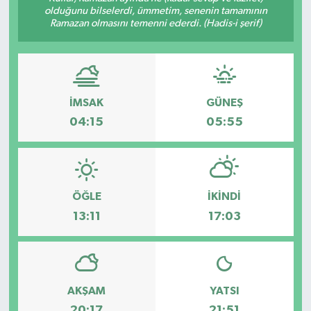
olduğunu bilselerdi, ümmetim, senenin tamamının
Ramazan olmasını temenni ederdi. (Hadis-i şerif)
Gayrimenkul
Spor
Eğitim
İMSAK
GÜNEŞ
04:15
05:55
ÖĞLE
İKINDI
13:11
17:03
AKŞAM
YATSI
20:17
21:51