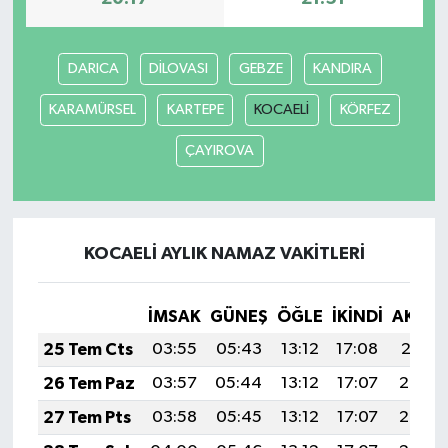
DARICA
DİLOVASI
GEBZE
KANDIRA
KARAMÜRSEL
KARTEPE
KOCAELİ
KÖRFEZ
ÇAYIROVA
KOCAELİ AYLIK NAMAZ VAKITLERI
İMSAK
GÜNEŞ
ÖĞLE
İKINDI
AKŞA
25 Tem Cts
03:55
05:43
13:12
17:08
20:31
26 Tem Paz
03:57
05:44
13:12
17:07
20:30
27 Tem Pts
03:58
05:45
13:12
17:07
20:29