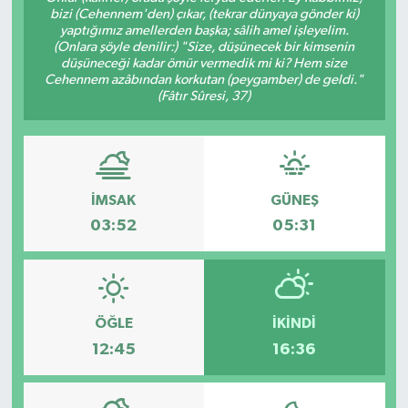
bizi (Cehennem'den) çıkar, (tekrar dünyaya gönder ki)
yaptığımız amellerden başka; sâlih amel işleyelim.
Gayrimenkul
(Onlara şöyle denilir:) "Size, düşünecek bir kimsenin
düşüneceği kadar ömür vermedik mi ki? Hem size
Spor
Cehennem azâbından korkutan (peygamber) de geldi."
(Fâtır Sûresi, 37)
Eğitim
İMSAK
GÜNEŞ
03:52
05:31
ÖĞLE
İKINDI
12:45
16:36