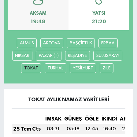
AKŞAM
YATSI
19:48
21:20
ALMUS
ARTOVA
BAŞÇİFTLİK
ERBAA
NİKSAR
PAZAR (T)
REŞADİYE
SULUSARAY
TOKAT
TURHAL
YEŞİLYURT
ZİLE
TOKAT AYLIK NAMAZ VAKITLERI
İMSAK
GÜNEŞ
ÖĞLE
İKINDI
AKŞA
25 Tem Cts
03:31
05:18
12:45
16:40
20:03