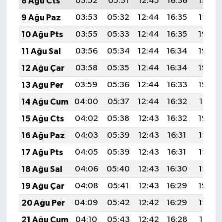
8 Ağu Cts
03:52
05:31
12:45
16:36
19:48
9 Ağu Paz
03:53
05:32
12:44
16:35
19:47
10 Ağu Pts
03:55
05:33
12:44
16:35
19:46
11 Ağu Sal
03:56
05:34
12:44
16:34
19:45
12 Ağu Çar
03:58
05:35
12:44
16:34
19:43
13 Ağu Per
03:59
05:36
12:44
16:33
19:42
14 Ağu Cum
04:00
05:37
12:44
16:32
19:41
15 Ağu Cts
04:02
05:38
12:43
16:32
19:39
16 Ağu Paz
04:03
05:39
12:43
16:31
19:38
17 Ağu Pts
04:05
05:39
12:43
16:31
19:37
18 Ağu Sal
04:06
05:40
12:43
16:30
19:35
19 Ağu Çar
04:08
05:41
12:43
16:29
19:34
20 Ağu Per
04:09
05:42
12:42
16:29
19:32
21 Ağu Cum
04:10
05:43
12:42
16:28
19:31