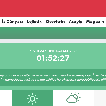
İş Dünyası
Lojistik
Otovitrin
Asayiş
Magazin
İKINDI VAKTINE KALAN SÜRE
01:52:27
 şey bulunursa sevâbı hak eder ve imanını kemâle erdirmiş olur: İnsanlar 
ini menedecek verâ ve cahilin cahilce hareketlerini defedebileceği hili