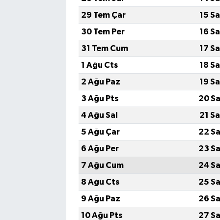
29 Tem Çar
15 S
30 Tem Per
16 S
31 Tem Cum
17 S
1 Ağu Cts
18 S
2 Ağu Paz
19 S
3 Ağu Pts
20 Sa
4 Ağu Sal
21 S
5 Ağu Çar
22 Sa
6 Ağu Per
23 Sa
7 Ağu Cum
24 Sa
8 Ağu Cts
25 Sa
9 Ağu Paz
26 Sa
10 Ağu Pts
27 Sa