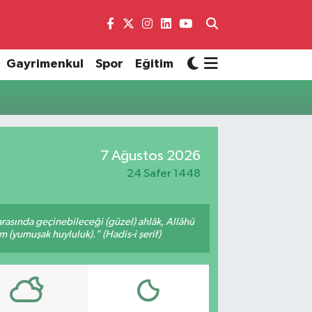
Gayrimenkul
Spor
Eğitim
7 Ağustos 2026
24 Safer 1448
arasında geçinebileceği (güzel) ahlâk, Allâhü
m (yumuşak huyluluk)." (Hadis-i şerif)