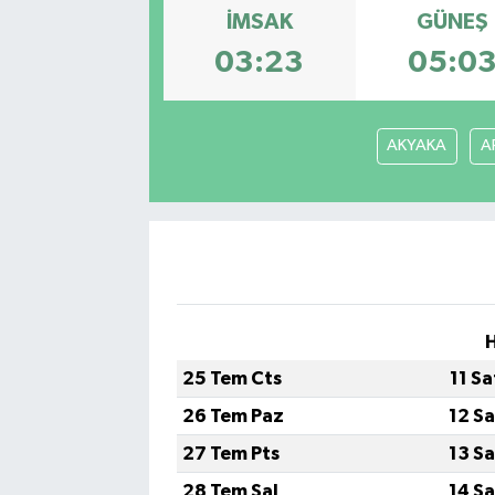
İMSAK
GÜNEŞ
Gayrimenkul
03:23
05:0
Spor
AKYAKA
A
Eğitim
H
25 Tem Cts
11 S
26 Tem Paz
12 S
27 Tem Pts
13 S
28 Tem Sal
14 S