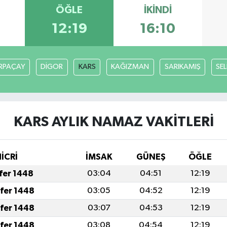
ÖĞLE
İKINDI
3
12:19
16:10
RPAÇAY
DİGOR
KARS
KAĞIZMAN
SARIKAMIŞ
SE
KARS AYLIK NAMAZ VAKITLERI
İCRİ
İMSAK
GÜNEŞ
ÖĞLE
afer 1448
03:04
04:51
12:19
afer 1448
03:05
04:52
12:19
afer 1448
03:07
04:53
12:19
afer 1448
03:08
04:54
12:19