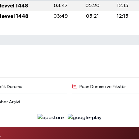
ulevvel 1448
03:47
05:20
12:15
ulevvel 1448
03:49
05:21
12:15
afik Durumu
Puan Durumu ve Fikstür
ber Arşivi
.