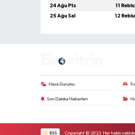
24 Ağu Pts
11 Rebi
25 Ağu Sal
12 Rebi
Hava Durumu
Tr
Son Dakika Haberleri
Ha
RSS
Copyright © 2023. Her hakkı saklıdır