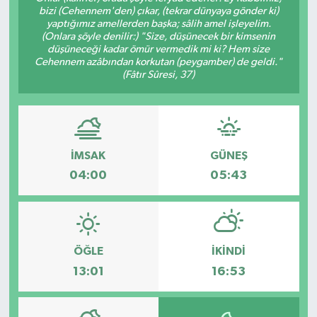
bizi (Cehennem'den) çıkar, (tekrar dünyaya gönder ki)
yaptığımız amellerden başka; sâlih amel işleyelim.
Gayrimenkul
(Onlara şöyle denilir:) "Size, düşünecek bir kimsenin
düşüneceği kadar ömür vermedik mi ki? Hem size
Spor
Cehennem azâbından korkutan (peygamber) de geldi."
(Fâtır Sûresi, 37)
Eğitim
İMSAK
GÜNEŞ
04:00
05:43
ÖĞLE
İKINDI
13:01
16:53