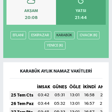
AKŞAM
YATSI
20:08
21:44
EFLANİ
ESKİPAZAR
KARABÜK
OVACIK (K)
YENİCE (K)
KARABÜK AYLIK NAMAZ VAKITLERI
İMSAK
GÜNEŞ
ÖĞLE
İKINDI
AKŞA
25 Tem Cts
03:42
05:31
13:01
16:58
20:21
26 Tem Paz
03:44
05:32
13:01
16:57
20:20