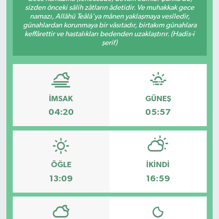
sizden önceki sâlih zâtların âdetidir. Ve muhakkak gece
namazı, Allâhü Teâlâ'ya mânen yaklaşmaya vesîledir,
Gayrimenkul
günahlardan korunmaya bir vâsıtadır, birtakım günahlara
keffârettir ve hastalıkları bedenden uzaklaştırır. (Hadis-i
Spor
şerif)
Eğitim
İMSAK
GÜNEŞ
04:20
05:57
ÖĞLE
İKINDI
13:09
16:59