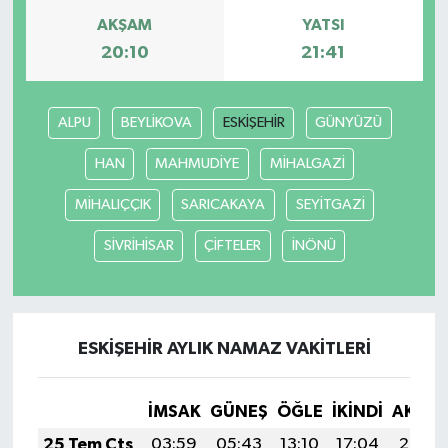
AKŞAM
YATSI
20:10
21:41
ALPU
BEYLİKOVA
ESKİŞEHİR
GÜNYÜZÜ
HAN
MAHMUDİYE
MİHALGAZİ
MİHALIÇÇIK
SARICAKAYA
SEYİTGAZİ
SİVRİHİSAR
ÇİFTELER
İNÖNÜ
ESKİŞEHİR AYLIK NAMAZ VAKITLERI
İMSAK
GÜNEŞ
ÖĞLE
İKINDI
AKŞA
25 Tem Cts
03:59
05:43
13:10
17:04
20:26