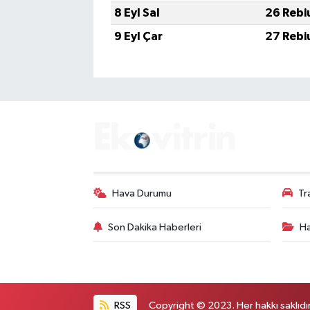
8 Eyl Sal
26 Rebi
9 Eyl Çar
27 Rebi
Hava Durumu
Tr
Son Dakika Haberleri
Ha
RSS
Copyright © 2023. Her hakkı saklıdır