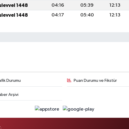
ulevvel 1448
04:16
05:39
12:13
ulevvel 1448
04:17
05:40
12:13
afik Durumu
Puan Durumu ve Fikstür
ber Arşivi
.