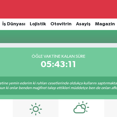
İş Dünyası
Lojistik
Otovitrin
Asayiş
Magazin
ÖĞLE VAKTINE KALAN SÜRE
05:43:11
tine yemin ederim ki ruhları cesetlerinde oldukça kullarını saptırmakt
un ki onlar benden mağfiret talep ettikleri müddetçe ben de onları af