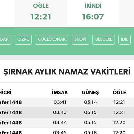
ÖĞLE
İKINDI
12:21
16:07
EBAP
CİZRE
GÜÇLÜKONAK
SİLOPİ
ULUDERE
İDİL
ŞIRNAK AYLIK NAMAZ VAKITLERI
HİCRİ
İMSAK
GÜNEŞ
ÖĞLE
afer 1448
03:41
05:14
12:21
afer 1448
03:43
05:15
12:21
afer 1448
03:44
05:15
12:20
afer 1448
03:45
05:16
12:20