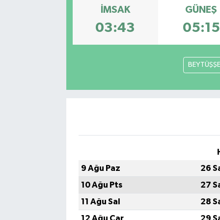
İMSAK
GÜNEŞ
Gayrimenkul
03:43
05:15
Spor
BEYTÜŞŞ
Eğitim
9 Ağu Paz
26 S
10 Ağu Pts
27 S
11 Ağu Sal
28 S
12 Ağu Çar
29 S