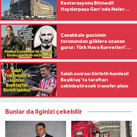
Restorasyonu Bitmedi!
Haydarpaşa Garı'nda Neler
Yaşanıyor?
Çanakkale gazisinin
torunundan göklere uzanan
gurur: Türk Hava Kuvvetleri’nin
ilk kadın generali oldu
Salah sonrası Sörloth hamlesi!
Beşiktaş'ta taraftarı
sakinleştirecek transfer planı
Bunlar da ilginizi çekebilir