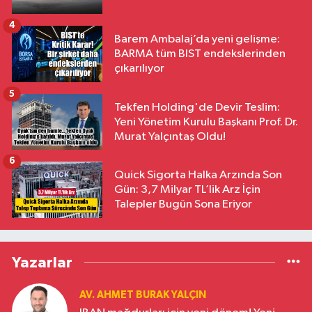
4
Barem Ambalaj’da yeni gelişme:
BARMA tüm BIST endekslerinden
çıkarılıyor
5
Tekfen Holding'de Devir Teslim:
Yeni Yönetim Kurulu Başkanı Prof. Dr.
Murat Yalçıntaş Oldu!
6
Quick Sigorta Halka Arzında Son
Gün: 3,7 Milyar TL’lik Arz İçin
Talepler Bugün Sona Eriyor
Yazarlar
AV. AHMET BURAK YALÇIN