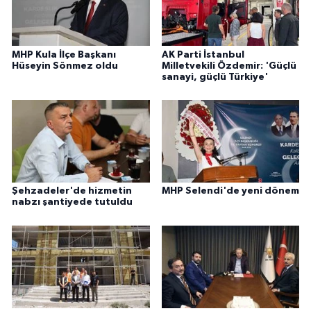
MHP Kula İlçe Başkanı
AK Parti İstanbul
Hüseyin Sönmez oldu
Milletvekili Özdemir: 'Güçlü
sanayi, güçlü Türkiye'
Şehzadeler'de hizmetin
MHP Selendi'de yeni dönem
nabzı şantiyede tutuldu