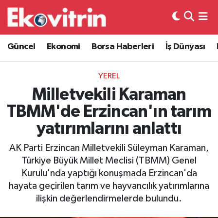
Güncel
Hava Durumu
Güncel
Ekonomi
Borsa Haberleri
İş Dünyası
Ekonomi
Trafik Durumu
YEREL
Borsa Haberleri
Süper Lig Puan Durumu ve Fikstür
Milletvekili Karaman
TBMM'de Erzincan'ın tarım
İş Dünyası
Tüm Manşetler
yatırımlarını anlattı
Lojistik
Son Dakika Haberleri
AK Parti Erzincan Milletvekili Süleyman Karaman,
Türkiye Büyük Millet Meclisi (TBMM) Genel
Otovitrin
Haber Arşivi
Kurulu'nda yaptığı konuşmada Erzincan'da
hayata geçirilen tarım ve hayvancılık yatırımlarına
Asayiş
ilişkin değerlendirmelerde bulundu.
Magazin