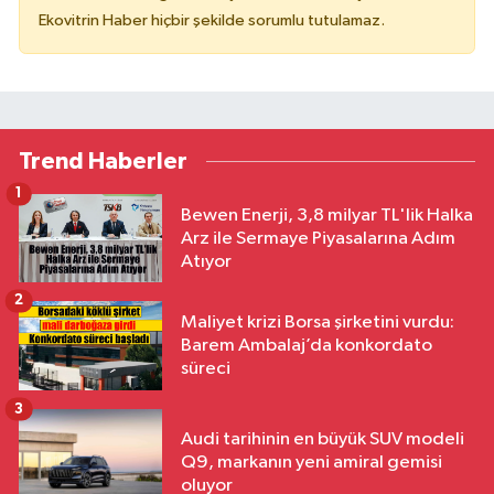
Ekovitrin Haber hiçbir şekilde sorumlu tutulamaz.
Trend Haberler
1
Bewen Enerji, 3,8 milyar TL'lik Halka
Arz ile Sermaye Piyasalarına Adım
Atıyor
2
Maliyet krizi Borsa şirketini vurdu:
Barem Ambalaj’da konkordato
süreci
3
Audi tarihinin en büyük SUV modeli
Q9, markanın yeni amiral gemisi
oluyor