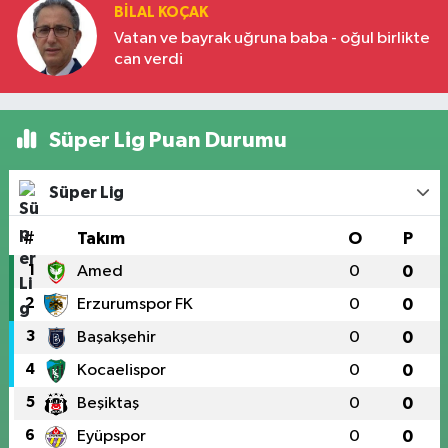
BILAL KOÇAK
Vatan ve bayrak uğruna baba - oğul birlikte
can verdi
Süper Lig Puan Durumu
Süper Lig
#
Takım
O
P
1
Amed
0
0
2
Erzurumspor FK
0
0
3
Başakşehir
0
0
4
Kocaelispor
0
0
5
Beşiktaş
0
0
6
Eyüpspor
0
0