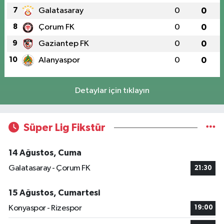
7
Galatasaray
0
0
8
Çorum FK
0
0
9
Gaziantep FK
0
0
10
Alanyaspor
0
0
Detaylar için tıklayın
Süper Lig Fikstür
14 Ağustos, Cuma
Galatasaray - Çorum FK
21:30
15 Ağustos, Cumartesi
Konyaspor - Rizespor
19:00