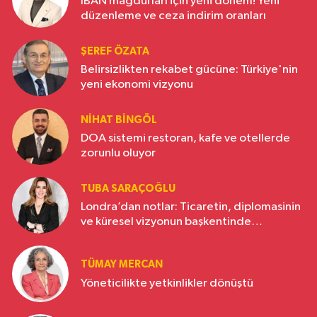
IBAN mağdurları için yeni dönem! Yeni
düzenleme ve ceza indirim oranları
ŞEREF ÖZATA
Belirsizlikten rekabet gücüne: Türkiye'nin
yeni ekonomi vizyonu
NIHAT BINGÖL
DOA sistemi restoran, kafe ve otellerde
zorunlu oluyor
TUBA SARAÇOĞLU
Londra’dan notlar: Ticaretin, diplomasinin
ve küresel vizyonun başkentinde
Türkiye’nin yükselen gücü
TÜMAY MERCAN
Yöneticilikte yetkinlikler dönüştü