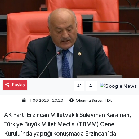
Gayrimenkul
Spor
Eğitim
Paylaş
-
+
A
A
11.06.2026 - 23:20
Okunma Süresi: 1 Dk
AK Parti Erzincan Milletvekili Süleyman Karaman,
Türkiye Büyük Millet Meclisi (TBMM) Genel
Kurulu'nda yaptığı konuşmada Erzincan'da