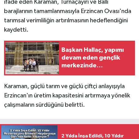
ifade eden Karaman, Turnaçayırı ve Ballı
barajlarının tamamlanmasıyla Erzincan Ovası'nda
tarımsal verimliliğin artırılmasının hedeflendiğini
kaydetti.
Başkan Hallaç, yapımı
devam eden gençlik
merkezinde
incelemelerde bulundu
Karaman, güçlü tarım ve güçlü çiftçi anlayışıyla
Erzincan'ın üretim kapasitesini artırmaya yönelik
çalışmaların sürdüğünü belirtti.
2 Yılda İnşa Edildi, 10 Yıldır