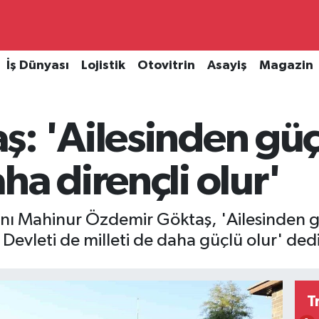
İş Dünyası
Lojistik
Otovitrin
Asayiş
Magazin
: 'Ailesinden güç
ha dirençli olur'
anı Mahinur Özdemir Göktaş, 'Ailesinden 
. Devleti de milleti de daha güçlü olur' dedi
T