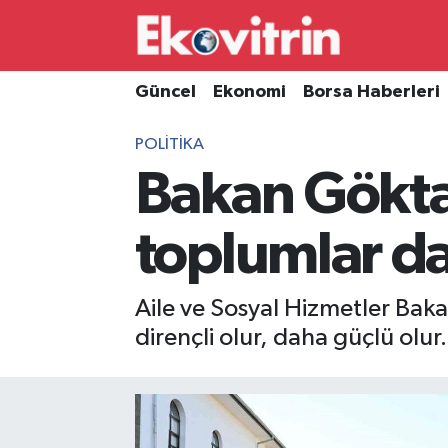
Güncel
Hava Durumu
Güncel
Ekonomi
Borsa Haberleri
Ekonomi
Trafik Durumu
POLITIKA
Bakan Göktaş
Borsa Haberleri
Süper Lig Puan Durumu ve Fikstür
İş Dünyası
Tüm Manşetler
toplumlar da
Lojistik
Son Dakika Haberleri
Aile ve Sosyal Hizmetler Bak
Otovitrin
Haber Arşivi
dirençli olur, daha güçlü olur
Asayiş
Magazin