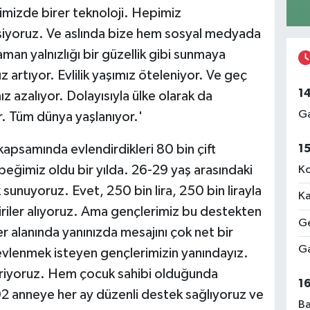
limizde birer teknoloji. Hepimiz
eşiyoruz. Ve aslında bize hem sosyal medyada
an yalnızlığı bir güzellik gibi sunmaya
z artıyor. Evlilik yaşımız öteleniyor. Ve geç
1
 azalıyor. Dolayısıyla ülke olarak da
Ga
. Tüm dünya yaşlanıyor.'
1
apsamında evlendirdikleri 80 bin çift
eğimiz oldu bir yılda. 26-29 yaş arasındaki
Ko
sunuyoruz. Evet, 250 bin lira, 250 bin lirayla
Ka
riler alıyoruz. Ama gençlerimiz bu destekten
Ge
r alanında yanınızda mesajını çok net bir
Ga
vlenmek isteyen gençlerimizin yanındayız.
riyoruz. Hem çocuk sahibi olduğunda
1
02 anneye her ay düzenli destek sağlıyoruz ve
Ba