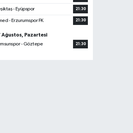
şiktaş - Eyüpspor
21:30
ed - Erzurumspor FK
21:30
7 Ağustos, Pazartesi
msunspor - Göztepe
21:30