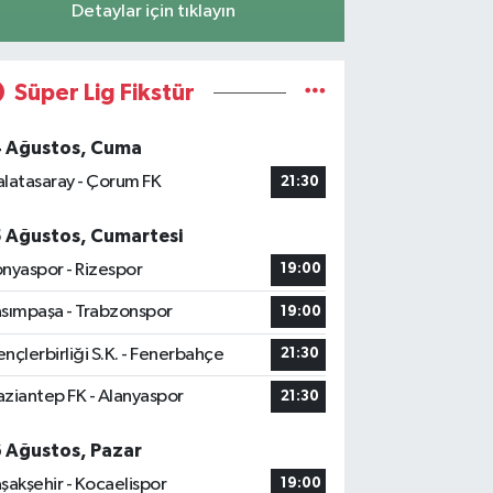
Detaylar için tıklayın
Süper Lig Fikstür
4 Ağustos, Cuma
latasaray - Çorum FK
21:30
5 Ağustos, Cumartesi
nyaspor - Rizespor
19:00
sımpaşa - Trabzonspor
19:00
nçlerbirliği S.K. - Fenerbahçe
21:30
ziantep FK - Alanyaspor
21:30
6 Ağustos, Pazar
şakşehir - Kocaelispor
19:00