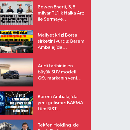
Bewen Enerji, 3,8
milyar TL'lik Halka Arz
ile Sermaye
Piyasalarına Adım
Atıyor
Maliyet krizi Borsa
şirketini vurdu: Barem
Ambalaj’da
konkordato süreci
Audi tarihinin en
büyük SUV modeli
Q9, markanın yeni
amiral gemisi oluyor
Barem Ambalaj’da
yeni gelişme: BARMA
tüm BIST
endekslerinden
çıkarılıyor
Tekfen Holding'de