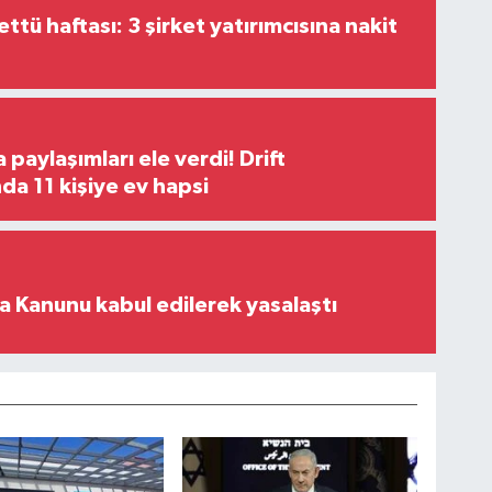
tü haftası: 3 şirket yatırımcısına nakit
paylaşımları ele verdi! Drift
a 11 kişiye ev hapsi
 Kanunu kabul edilerek yasalaştı