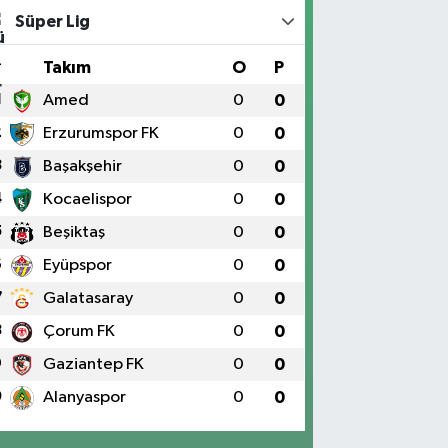
Süper Lig
#
Takım
O
P
1
Amed
0
0
2
Erzurumspor FK
0
0
3
Başakşehir
0
0
4
Kocaelispor
0
0
5
Beşiktaş
0
0
6
Eyüpspor
0
0
7
Galatasaray
0
0
8
Çorum FK
0
0
9
Gaziantep FK
0
0
0
Alanyaspor
0
0