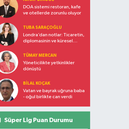
DOA sistemi restoran, kafe
ve otellerde zorunlu oluyor
TUBA SARAÇOĞLU
Londra’dan notlar: Ticaretin,
diplomasinin ve küresel
vizyonun başkentinde
Türkiye’nin yükselen gücü
TÜMAY MERCAN
Yöneticilikte yetkinlikler
dönüştü
BILAL KOÇAK
Vatan ve bayrak uğruna baba
- oğul birlikte can verdi
Süper Lig Puan Durumu