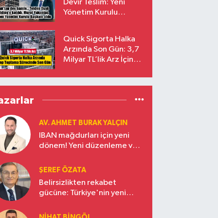
Devir Teslim: Yeni
Yönetim Kurulu
Başkanı Prof. Dr. Murat
Yalçıntaş Oldu!
Quick Sigorta Halka
Arzında Son Gün: 3,7
Milyar TL’lik Arz İçin
Talepler Bugün Sona
Eriyor
azarlar
AV. AHMET BURAK YALÇIN
IBAN mağdurları için yeni
dönem! Yeni düzenleme ve
ceza indirim oranları
ŞEREF ÖZATA
Belirsizlikten rekabet
gücüne: Türkiye'nin yeni
ekonomi vizyonu
NIHAT BINGÖL