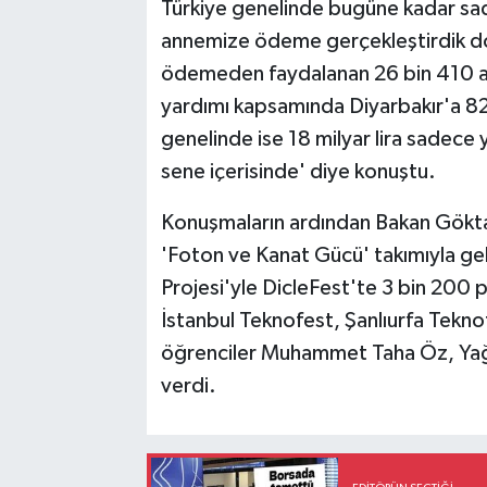
Türkiye genelinde bugüne kadar sa
annemize ödeme gerçekleştirdik d
ödemeden faydalanan 26 bin 410 
yardımı kapsamında Diyarbakır'a 82
genelinde ise 18 milyar lira sadece
sene içerisinde' diye konuştu.
Konuşmaların ardından Bakan Göktaş
'Foton ve Kanat Gücü' takımıyla geli
Projesi'yle DicleFest'te 3 bin 200 
İstanbul Teknofest, Şanlıurfa Tekno
öğrenciler Muhammet Taha Öz, Yağm
verdi.