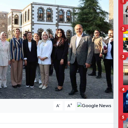
1
2
3
4
-
+
A
A
5