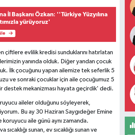
na İl Başkanı Özkan: ''Türkiye Yüzyılına
atımızla yürüyoruz'
üle
iftlere evlilik kredisi sunduklarını hatırlatan
erimizin yanında olduk. Diğer yandan çocuk
duk. İlk çocuğunu yapan ailemize tek seferlik 5
umuzu ve sonraki çocuklar için aile çocuğumuz 5
ir destek mekanizması hayata geçirdik' dedi.
uyucu aileler olduğunu söyleyerek,
stiyorum. Bu ay 30 Haziran Saygıdeğer Emine
e koruyucu aile günü aynı zamanda.
a sıcaklığı sunan, ev sıcaklığı sunan ve