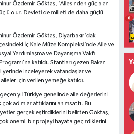
hinur Özdemir Göktaş, 'Ailesinden güç alan
üçlü olur. Devleti de milleti de daha güçlü
6
hinur Özdemir Göktaş, Diyarbakır'daki
çesindeki İç Kale Müze Kompleksi'nde Aile ve
Sosyal Yardımlaşma ve Dayanışma Vakfı
Y
 Programı'na katıldı. Stantları gezen Bakan
ri yerinde inceleyerek vatandaşlar ve
aileler için verilen yemeğe katıldı.
çen yıl Türkiye genelinde aile değerlerini
ok adımlar attıklarını anımsattı. Bu
yetler gerçekleştirdiklerini belirten Göktaş,
ok önemli bir projeyi hayata geçirdiklerini