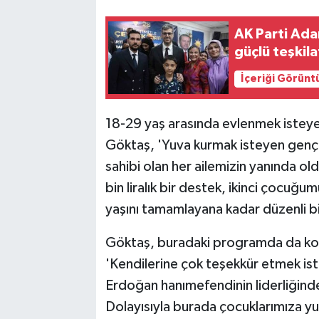
AK Parti Ada
güçlü teşkil
İçeriği Görünt
18-29 yaş arasında evlenmek isteyen ç
Göktaş, 'Yuva kurmak isteyen gençl
sahibi olan her ailemizin yanında ol
bin liralık bir destek, ikinci çocuğ
yaşını tamamlayana kadar düzenli b
Göktaş, buradaki programda da kor
'Kendilerine çok teşekkür etmek i
Erdoğan hanımefendinin liderliğind
Dolayısıyla burada çocuklarımıza yuv