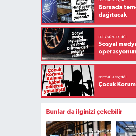
EDITÖRÜN SEÇTIĞI
Borsada temet
dağıtacak
EDITÖRÜN SEÇTIĞI
Sosyal medya 
operasyonund
EDITÖRÜN SEÇTIĞI
Çocuk Koruma
Bunlar da ilginizi çekebilir