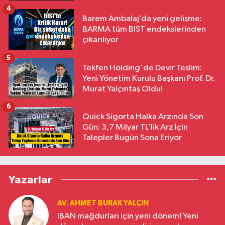
4
Barem Ambalaj’da yeni gelişme:
BARMA tüm BIST endekslerinden
çıkarılıyor
5
Tekfen Holding'de Devir Teslim:
Yeni Yönetim Kurulu Başkanı Prof. Dr.
Murat Yalçıntaş Oldu!
6
Quick Sigorta Halka Arzında Son
Gün: 3,7 Milyar TL’lik Arz İçin
Talepler Bugün Sona Eriyor
Yazarlar
AV. AHMET BURAK YALÇIN
IBAN mağdurları için yeni dönem! Yeni