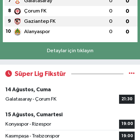
7
Galatasaray
0
0
8
Çorum FK
0
0
9
Gaziantep FK
0
0
10
Alanyaspor
0
0
Detaylar için tıklayın
Süper Lig Fikstür
14 Ağustos, Cuma
Galatasaray - Çorum FK
21:30
15 Ağustos, Cumartesi
Konyaspor - Rizespor
19:00
Kasımpaşa - Trabzonspor
19:00