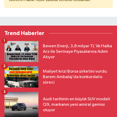
Trend Haberler
1
Bewen Enerji, 3,8 milyar TL'lik Halka
Arz ile Sermaye Piyasalarına Adım
Atıyor
2
Maliyet krizi Borsa şirketini vurdu:
Barem Ambalaj’da konkordato
süreci
3
Audi tarihinin en büyük SUV modeli
Q9, markanın yeni amiral gemisi
oluyor