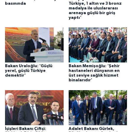
basınında
Türkiye, 1 altın ve 3 bronz
madalya ile uluslararası
arenaya güçlü bir giriş
yaptı'
Bakan Uraloğlu: 'Güçlü
Bakan Memişoğlu: 'Şehir
yerel, güçlü Türkiye
hastaneleri dünyanın en
demektir'
üst seviye sağlık hizmet
binalarıdır'
İçişleri Bakanı Çiftçi:
Adalet Bakanı Gürlek,