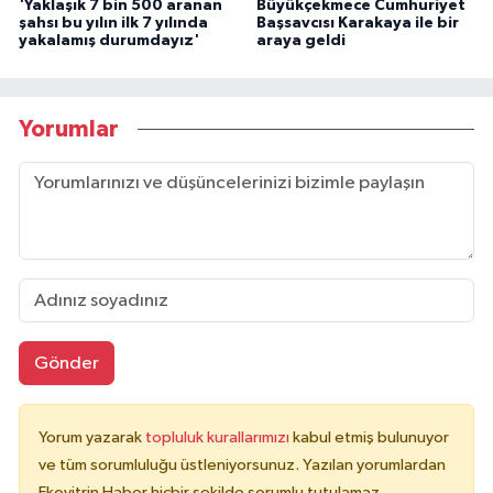
'Yaklaşık 7 bin 500 aranan
Büyükçekmece Cumhuriyet
şahsı bu yılın ilk 7 yılında
Başsavcısı Karakaya ile bir
yakalamış durumdayız'
araya geldi
Yorumlar
Gönder
Yorum yazarak
topluluk kurallarımızı
kabul etmiş bulunuyor
ve tüm sorumluluğu üstleniyorsunuz. Yazılan yorumlardan
Ekovitrin Haber hiçbir şekilde sorumlu tutulamaz.