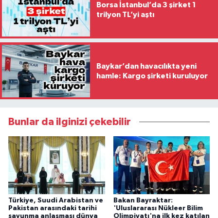
Borsa İstanbul’da 3 şirket 1
trilyon TL’yi aştı
Baykar’dan havacılıkta yeni
hamle: Kargo şirketi kuruluyor
Bunlar da ilginizi çekebilir
Türkiye, Suudi Arabistan ve
Bakan Bayraktar:
Pakistan arasındaki tarihi
'Uluslararası Nükleer Bilim
savunma anlaşması dünya
Olimpiyatı'na ilk kez katılan