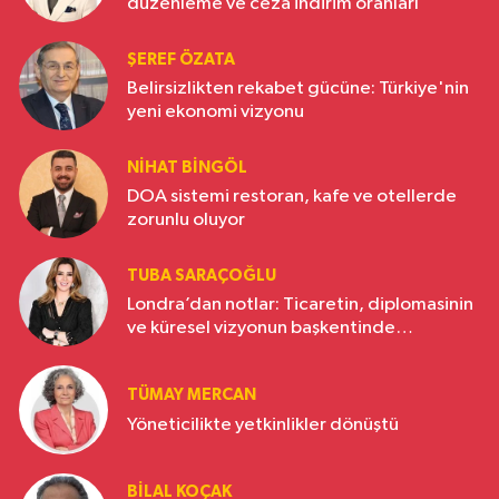
düzenleme ve ceza indirim oranları
ŞEREF ÖZATA
Belirsizlikten rekabet gücüne: Türkiye'nin
yeni ekonomi vizyonu
NIHAT BINGÖL
DOA sistemi restoran, kafe ve otellerde
zorunlu oluyor
TUBA SARAÇOĞLU
Londra’dan notlar: Ticaretin, diplomasinin
ve küresel vizyonun başkentinde
Türkiye’nin yükselen gücü
TÜMAY MERCAN
Yöneticilikte yetkinlikler dönüştü
BILAL KOÇAK