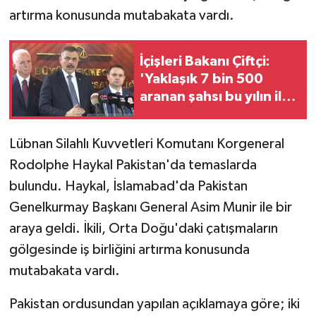
artırma konusunda mutabakata vardı.
İçişleri Bakanı Çiftçi:
'Yaklaşık 7 bin 500
aranan şahsı bu yılın ilk
7 yılında yakalamış
durumdayız'
Lübnan Silahlı Kuvvetleri Komutanı Korgeneral
Rodolphe Haykal Pakistan'da temaslarda
bulundu. Haykal, İslamabad'da Pakistan
Genelkurmay Başkanı General Asim Munir ile bir
araya geldi. İkili, Orta Doğu'daki çatışmaların
gölgesinde iş birliğini artırma konusunda
mutabakata vardı.
Pakistan ordusundan yapılan açıklamaya göre; iki