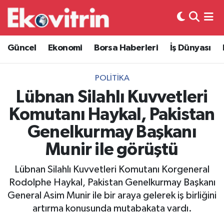
Güncel
Hava Durumu
Güncel
Ekonomi
Borsa Haberleri
İş Dünyası
Ekonomi
Trafik Durumu
POLITIKA
Borsa Haberleri
Süper Lig Puan Durumu ve Fikstür
Lübnan Silahlı Kuvvetleri
Komutanı Haykal, Pakistan
İş Dünyası
Tüm Manşetler
Genelkurmay Başkanı
Lojistik
Son Dakika Haberleri
Munir ile görüştü
Otovitrin
Haber Arşivi
Lübnan Silahlı Kuvvetleri Komutanı Korgeneral
Rodolphe Haykal, Pakistan Genelkurmay Başkanı
Asayiş
General Asim Munir ile bir araya gelerek iş birliğini
artırma konusunda mutabakata vardı.
Magazin