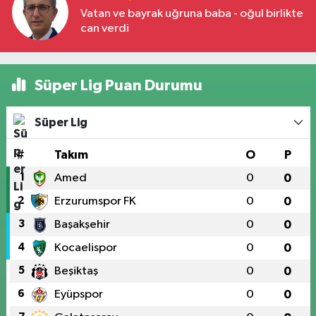
Vatan ve bayrak uğruna baba - oğul birlikte
can verdi
Süper Lig Puan Durumu
Süper Lig
#
Takım
O
P
1
Amed
0
0
2
Erzurumspor FK
0
0
3
Başakşehir
0
0
4
Kocaelispor
0
0
5
Beşiktaş
0
0
6
Eyüpspor
0
0