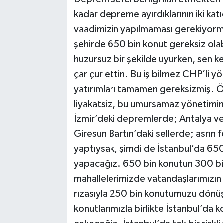
kadar depreme ayırdıklarının iki kat
vaadimizin yapılmaması gerekiyormuş
şehirde 650 bin konut gereksiz olab
huzursuz bir şekilde uyurken, sen ke
çar çur ettin. Bu iş bilmez CHP’li y
yatırımları tamamen gereksizmiş. Öy
liyakatsiz, bu umursamaz yönetimin
İzmir’deki depremlerde; Antalya v
Giresun Bartın’daki sellerde; asrın 
yaptıysak, şimdi de İstanbul’da 650 
yapacağız. 650 bin konutun 300 bi
mahallelerimizde vatandaşlarımızın i
rızasıyla 250 bin konutumuzu dönüş
konutlarımızla birlikte İstanbul’da kon