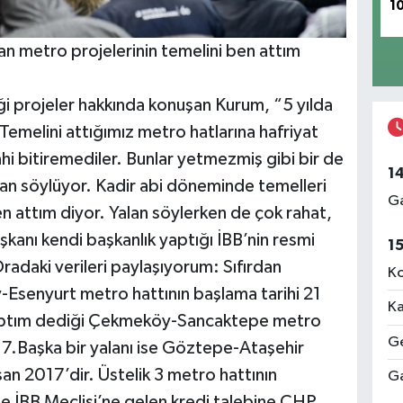
1
an metro projelerinin temelini ben attım
ği projeler hakkında konuşan Kurum, “5 yılda
 Temelini attığımız metro hatlarına hafriyat
hi bitiremediler. Bunlar yetmezmiş gibi bir de
1
alan söylüyor. Kadir abi döneminde temelleri
Ga
en attım diyor. Yalan söylerken de çok rahat,
anı kendi başkanlık yaptığı İBB’nin resmi
1
 Oradaki verileri paylaşıyorum: Sıfırdan
Ko
Esenyurt metro hattının başlama tarihi 21
Ka
yaptım dediği Çekmeköy-Sancaktepe metro
Ge
17.Başka bir yalanı ise Göztepe-Ataşehir
an 2017’dir. Üstelik 3 metro hattının
Ga
e İBB Meclisi’ne gelen kredi talebine CHP