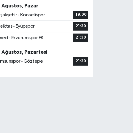
6 Ağustos, Pazar
şakşehir - Kocaelispor
19:00
şiktaş - Eyüpspor
21:30
ed - Erzurumspor FK
21:30
7 Ağustos, Pazartesi
msunspor - Göztepe
21:30