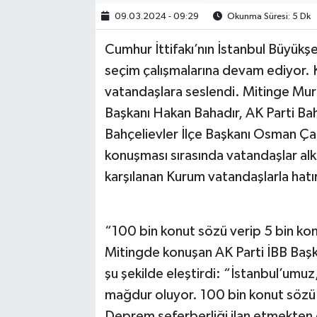
09.03.2024 - 09:29
Okunma Süresi: 5 Dk
Cumhur İttifakı’nın İstanbul Büyük
seçim çalışmalarına devam ediyor.
vatandaşlara seslendi. Mitinge Mura
Başkanı Hakan Bahadır, AK Parti Bah
Bahçelievler İlçe Başkanı Osman Ça
konuşması sırasında vatandaşlar alkış
karşılanan Kurum vatandaşlarla hatır
“100 bin konut sözü verip 5 bin ko
Mitingde konuşan AK Parti İBB Baş
şu şekilde eleştirdi: “İstanbul’umuz, 
mağdur oluyor. 100 bin konut sözü 
Deprem seferberliği ilan etmekten 