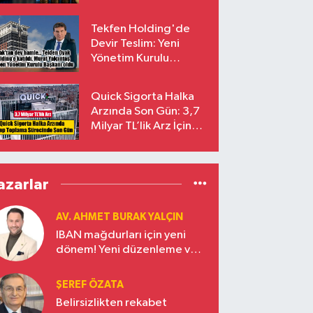
endekslerinden
çıkarılıyor
Tekfen Holding'de
Devir Teslim: Yeni
Yönetim Kurulu
Başkanı Prof. Dr. Murat
Yalçıntaş Oldu!
Quick Sigorta Halka
Arzında Son Gün: 3,7
Milyar TL’lik Arz İçin
Talepler Bugün Sona
Eriyor
azarlar
AV. AHMET BURAK YALÇIN
IBAN mağdurları için yeni
dönem! Yeni düzenleme ve
ceza indirim oranları
ŞEREF ÖZATA
Belirsizlikten rekabet