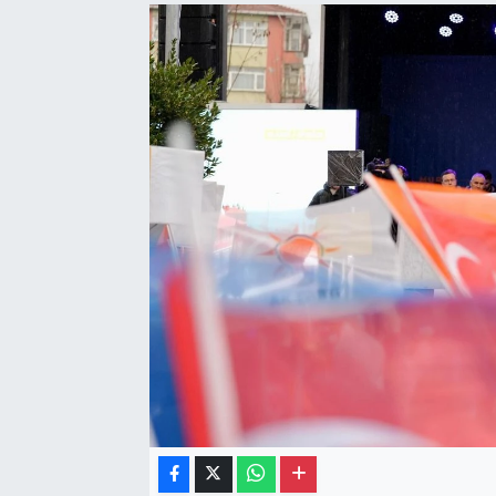
Gayrimenkul
Spor
Eğitim