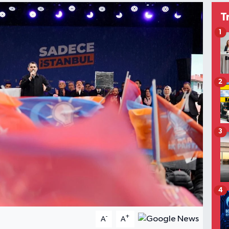
T
1
2
3
4
-
+
A
A