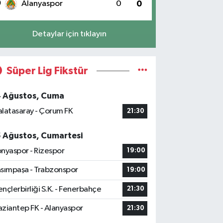
0
Alanyaspor
0
0
Detaylar için tıklayın
Süper Lig Fikstür
4 Ağustos, Cuma
latasaray - Çorum FK
21:30
5 Ağustos, Cumartesi
nyaspor - Rizespor
19:00
sımpaşa - Trabzonspor
19:00
nçlerbirliği S.K. - Fenerbahçe
21:30
ziantep FK - Alanyaspor
21:30