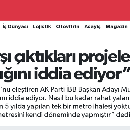
İş Dünyası
Lojistik
Otovitrin
Asayiş
Magazin
 çıktıkları projele
ığını iddia ediyor
u eleştiren AK Parti İBB Başkan Adayı Mur
ğını iddia ediyor. Nasıl bu kadar rahat yala
5 yılda yapılan tek bir metro ihalesi yokt
metresini kendi döneminde yapmıştır” dedi