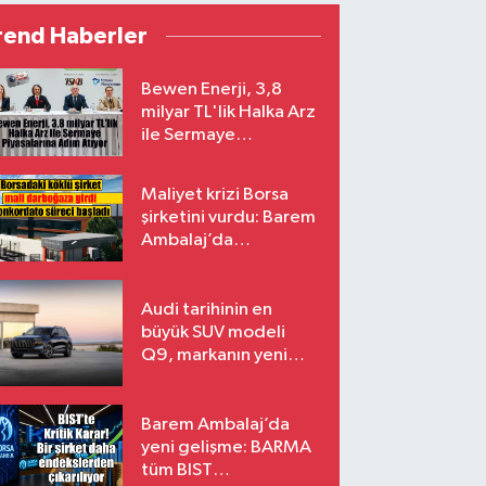
rend Haberler
Bewen Enerji, 3,8
milyar TL'lik Halka Arz
ile Sermaye
Piyasalarına Adım
Atıyor
Maliyet krizi Borsa
şirketini vurdu: Barem
Ambalaj’da
konkordato süreci
Audi tarihinin en
büyük SUV modeli
Q9, markanın yeni
amiral gemisi oluyor
Barem Ambalaj’da
yeni gelişme: BARMA
tüm BIST