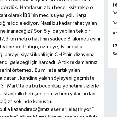
1
gördük. Hatırlarsınız bu beceriksiz rakip o
Ba
nı olarak İBB’nin meclis üyesiydi. Karşı
ptığını iddia ediyor. Nasıl bu kadar rahat yalan
Be
ne inanacağız? Son 5 yılda yapılan tek bir
Am
47,3 km metro hattının sadece 8 kilometresini
1
 yönetim trafiği çözmeye, İstanbul’u
Sa
parayı, siyasi ikbali için CHP’nin dizaynına
kendi geleceği için harcadı. Artık reklamlarınız
üzerini örtemez. Bu millete artık yalan
i aldatanı, kendine yalan söyleyeni geçmişte
r. 31 Mart’ta da bu beceriksiz yönetimi sizlerle
. İstanbullu hemşerilerimizi hem yalanlardan
cağız” şeklinde konuştu.
l’a kazandıracağımız eserleri eleştiriyor”