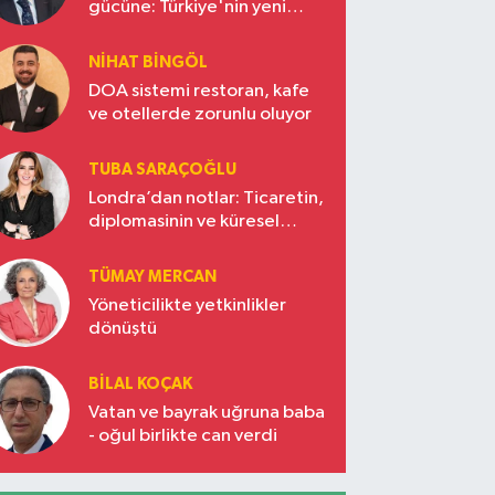
gücüne: Türkiye'nin yeni
ekonomi vizyonu
NIHAT BINGÖL
DOA sistemi restoran, kafe
ve otellerde zorunlu oluyor
TUBA SARAÇOĞLU
Londra’dan notlar: Ticaretin,
diplomasinin ve küresel
vizyonun başkentinde
Türkiye’nin yükselen gücü
TÜMAY MERCAN
Yöneticilikte yetkinlikler
dönüştü
BILAL KOÇAK
Vatan ve bayrak uğruna baba
- oğul birlikte can verdi