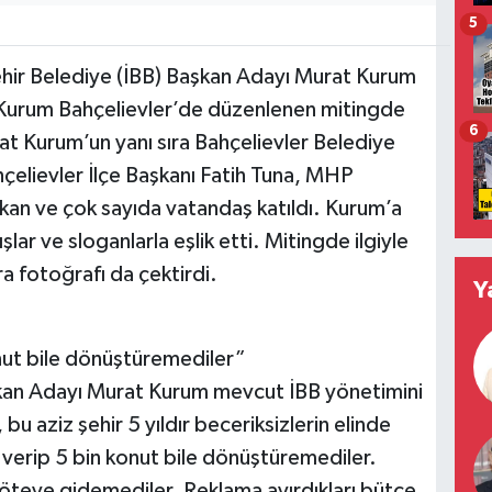
5
şehir Belediye (İBB) Başkan Adayı Murat Kurum
 Kurum Bahçelievler’de düzenlenen mitingde
6
t Kurum’un yanı sıra Bahçelievler Belediye
çelievler İlçe Başkanı Fatih Tuna, MHP
kan ve çok sayıda vatandaş katıldı. Kurum’a
lar ve sloganlarla eşlik etti. Mitingde ilgiyle
a fotoğrafı da çektirdi.
Y
nut bile dönüştüremediler”
kan Adayı Murat Kurum mevcut İBB yönetimini
bu aziz şehir 5 yıldır beceriksizlerin elinde
verip 5 bin konut bile dönüştüremediler.
öteye gidemediler. Reklama ayırdıkları bütçe