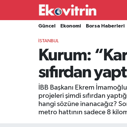
Güncel
Hava Durumu
Güncel
Ekonomi
Borsa Haberleri
Ekonomi
Trafik Durumu
İSTANBUL
Kurum: “Karşı
Borsa Haberleri
Süper Lig Puan Durumu ve Fikstür
İş Dünyası
Tüm Manşetler
sıfırdan yapt
Lojistik
Son Dakika Haberleri
İBB Başkanı Ekrem İmamoğlu'n
Otovitrin
Haber Arşivi
projeleri şimdi sıfırdan yaptı
hangi sözüne inanacağız? Son 
Asayiş
metro hattının sadece 8 kilo
Magazin