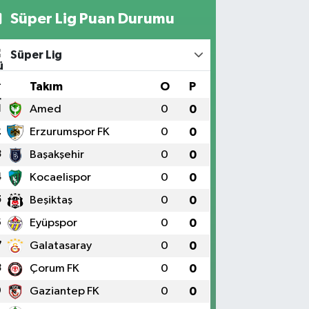
Süper Lig Puan Durumu
Süper Lig
#
Takım
O
P
1
Amed
0
0
2
Erzurumspor FK
0
0
3
Başakşehir
0
0
4
Kocaelispor
0
0
5
Beşiktaş
0
0
6
Eyüpspor
0
0
7
Galatasaray
0
0
8
Çorum FK
0
0
9
Gaziantep FK
0
0