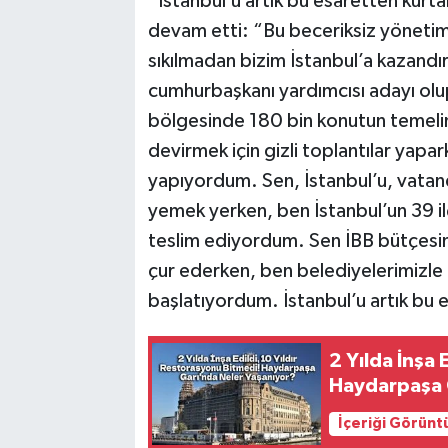
“İstanbul’u artık bu esaretten kurt
devam etti: “Bu beceriksiz yönetim
sıkılmadan bizim İstanbul’a kazandır
cumhurbaşkanı yardımcısı adayı olu
bölgesinde 180 bin konutun temelin
devirmek için gizli toplantılar yapar
yapıyordum. Sen, İstanbul’u, vatanda
yemek yerken, ben İstanbul’un 39 i
teslim ediyordum. Sen İBB bütçesin
çur ederken, ben belediyelerimizle 
başlatıyordum. İstanbul’u artık bu 
2 Yılda İnşa 
Haydarpaşa 
İçeriği Görünt