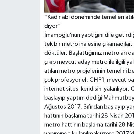
“Kadir abi döneminde temelleri atıl
diyor”
İmamoğlu’nun yaptığını dile getirdi
tek bir metro ihalesine çıkamadılar.
döktüler. Başlattığımız metroları da
çıkıp mevcut aday metro ile ilgili y
atılan metro projelerinin temelini b
çok profesyonel. CHP’li mevcut başk
internet sitesi kendisini yalanlıyor.
başlayıp yaptım dediği Mahmutbey-
Ağustos 2017. Sıfırdan başlayıp 
hattının başlama tarihi 28 Nisan 20
metro hattının başlama tarihi 28 Nis
yapımında kullanılmak üzere 2017’d