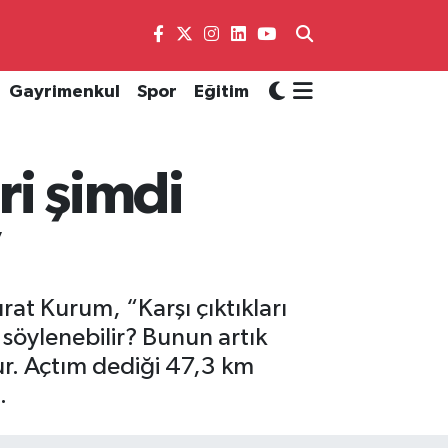
Gayrimenkul
Spor
Eğitim
ri şimdi
”
at Kurum, “Karşı çıktıkları
n söylenebilir? Bunun artık
ur. Açtım dediği 47,3 km
.