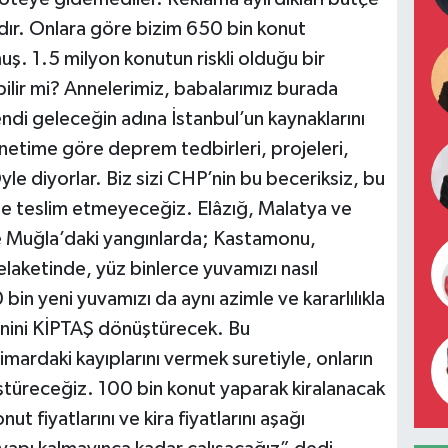
ıdır. Onlara göre bizim 650 bin konut
. 1.5 milyon konutun riskli olduğu bir
ilir mi? Annelerimiz, babalarımız burada
ndi geleceğin adına İstanbul’un kaynaklarını
önetime göre deprem tedbirleri, projeleri,
le diyorlar. Biz sizi CHP’nin bu beceriksiz, bu
e teslim etmeyeceğiz. Elâzığ, Malatya ve
e Muğla’daki yangınlarda; Kastamonu,
felaketinde, yüz binlerce yuvamızı nasıl
bin yeni yuvamızı da aynı azimle ve kararlılıkla
nini KİPTAŞ dönüştürecek. Bu
mardaki kayıplarını vermek suretiyle, onların
türeceğiz. 100 bin konut yaparak kiralanacak
ut fiyatlarını ve kira fiyatlarını aşağı