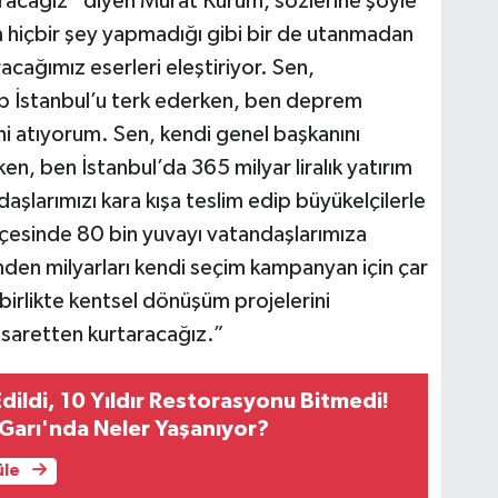
aracağız” diyen Murat Kurum, sözlerine şöyle
 hiçbir şey yapmadığı gibi bir de utanmadan
acağımız eserleri eleştiriyor. Sen,
p İstanbul’u terk ederken, ben deprem
i atıyorum. Sen, kendi genel başkanını
ken, ben İstanbul’da 365 milyar liralık yatırım
şlarımızı kara kışa teslim edip büyükelçilerle
lçesinde 80 bin yuvayı vatandaşlarımıza
den milyarları kendi seçim kampanyan için çar
birlikte kentsel dönüşüm projelerini
esaretten kurtaracağız.”
Edildi, 10 Yıldır Restorasyonu Bitmedi!
Garı'nda Neler Yaşanıyor?
üle