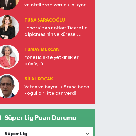
ve otellerde zorunlu oluyor
TUBA SARAÇOĞLU
Londra’dan notlar: Ticaretin,
diplomasinin ve küresel
vizyonun başkentinde
Türkiye’nin yükselen gücü
TÜMAY MERCAN
Yöneticilikte yetkinlikler
dönüştü
BILAL KOÇAK
Vatan ve bayrak uğruna baba
- oğul birlikte can verdi
Süper Lig Puan Durumu
Süper Lig