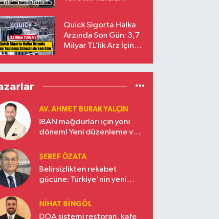
Başkanı Prof. Dr. Murat
Yalçıntaş Oldu!
Quick Sigorta Halka
Arzında Son Gün: 3,7
Milyar TL’lik Arz İçin
Talepler Bugün Sona
Eriyor
azarlar
AV. AHMET BURAK YALÇIN
IBAN mağdurları için yeni
dönem! Yeni düzenleme ve
ceza indirim oranları
ŞEREF ÖZATA
Belirsizlikten rekabet
gücüne: Türkiye'nin yeni
ekonomi vizyonu
NIHAT BINGÖL
DOA sistemi restoran, kafe