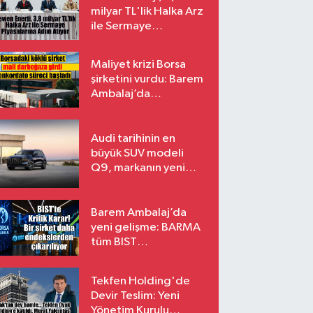
milyar TL'lik Halka Arz
ile Sermaye
Piyasalarına Adım
Atıyor
Maliyet krizi Borsa
şirketini vurdu: Barem
Ambalaj’da
konkordato süreci
Audi tarihinin en
büyük SUV modeli
Q9, markanın yeni
amiral gemisi oluyor
Barem Ambalaj’da
yeni gelişme: BARMA
tüm BIST
endekslerinden
çıkarılıyor
Tekfen Holding'de
Devir Teslim: Yeni
Yönetim Kurulu