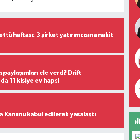
tü haftası: 3 şirket yatırımcısına nakit
paylaşımları ele verdi! Drift
a 11 kişiye ev hapsi
 Kanunu kabul edilerek yasalaştı