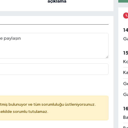
açıklama
1
Ga
1
Ko
Ka
Ge
Ga
tmiş bulunuyor ve tüm sorumluluğu üstleniyorsunuz.
1
 şekilde sorumlu tutulamaz.
Ba