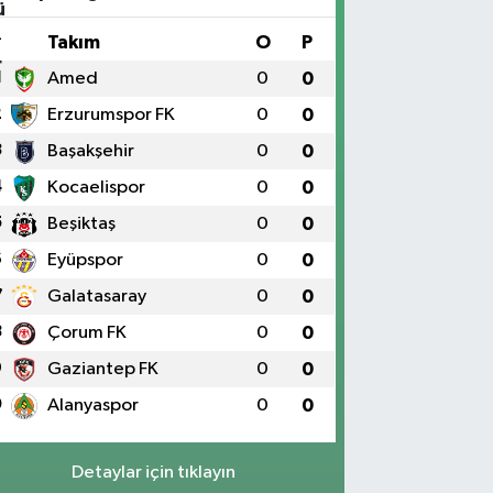
#
Takım
O
P
1
Amed
0
0
2
Erzurumspor FK
0
0
3
Başakşehir
0
0
4
Kocaelispor
0
0
5
Beşiktaş
0
0
6
Eyüpspor
0
0
7
Galatasaray
0
0
8
Çorum FK
0
0
9
Gaziantep FK
0
0
0
Alanyaspor
0
0
Detaylar için tıklayın