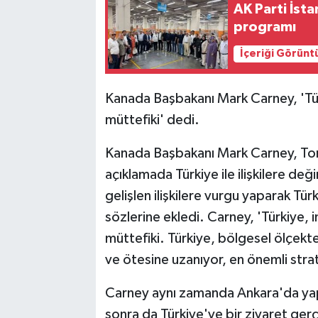
AK Parti İst
programı
İçeriği Görünt
Kanada Başbakanı Mark Carney, 'Tü
müttefiki' dedi.
Kanada Başbakanı Mark Carney, Tor
açıklamada Türkiye ile ilişkilere d
gelişlen ilişkilere vurgu yaparak Tü
sözlerine ekledi. Carney, 'Türkiye
müttefiki. Türkiye, bölgesel ölçekt
ve ötesine uzanıyor, en önemli strate
Carney aynı zamanda Ankara'da yap
sonra da Türkiye'ye bir ziyaret gerç