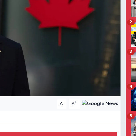
2
3
4
-
+
A
A
5