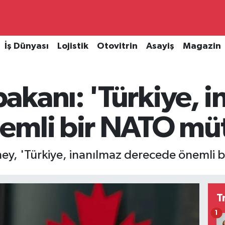
İş Dünyası
Lojistik
Otovitrin
Asayiş
Magazin
kanı: 'Türkiye, i
emli bir NATO mütt
, 'Türkiye, inanılmaz derecede önemli bi
T
1