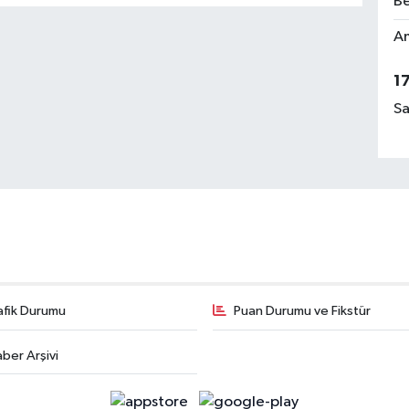
Be
Am
1
Sa
afik Durumu
Puan Durumu ve Fikstür
ber Arşivi