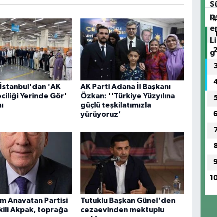
 İstanbul'dan 'AK
AK Parti Adana İl Başkanı
ciliği Yerinde Gör'
Özkan: ''Türkiye Yüzyılına
ı
güçlü teşkilatımızla
yürüyoruz'
1
m Anavatan Partisi
Tutuklu Başkan Günel'den
kili Akpak, toprağa
cezaevinden mektuplu