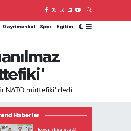
Gayrimenkul
Spor
Eğitim
nanılmaz
efiki'
r NATO müttefiki' dedi.
rend Haberler
Bewen Enerji, 3,8