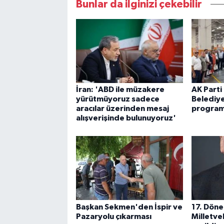
Bunlar da ilginizi çekebilir
İran: 'ABD ile müzakere
AK Parti
yürütmüyoruz sadece
Belediye
aracılar üzerinden mesaj
program
alışverişinde bulunuyoruz'
Başkan Sekmen'den İspir ve
17. Döne
Pazaryolu çıkarması
Milletve