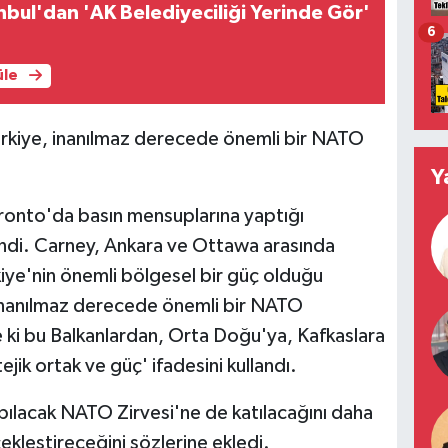
anbul'dan 'AK Belediyeciliği Yerinde Gör'
6
üle
rkiye, inanılmaz derecede önemli bir NATO
Y
onto'da basın mensuplarına yaptığı
eğindi. Carney, Ankara ve Ottawa arasında
rkiye'nin önemli bölgesel bir güç olduğu
, inanılmaz derecede önemli bir NATO
e ki bu Balkanlardan, Orta Doğu'ya, Kafkaslara
jik ortak ve güç' ifadesini kullandı.
ılacak NATO Zirvesi'ne de katılacağını daha
ekleştireceğini sözlerine ekledi.