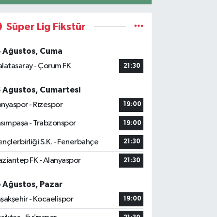
Süper Lig Fikstür
4 Ağustos, Cuma
latasaray - Çorum FK
21:30
5 Ağustos, Cumartesi
nyaspor - Rizespor
19:00
sımpaşa - Trabzonspor
19:00
nçlerbirliği S.K. - Fenerbahçe
21:30
ziantep FK - Alanyaspor
21:30
6 Ağustos, Pazar
şakşehir - Kocaelispor
19:00