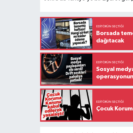
EDITÖRÜN SEÇTIĞI
Borsada temet
dağıtacak
EDITÖRÜN SEÇTIĞI
Sosyal medya 
operasyonund
EDITÖRÜN SEÇTIĞI
Çocuk Koruma