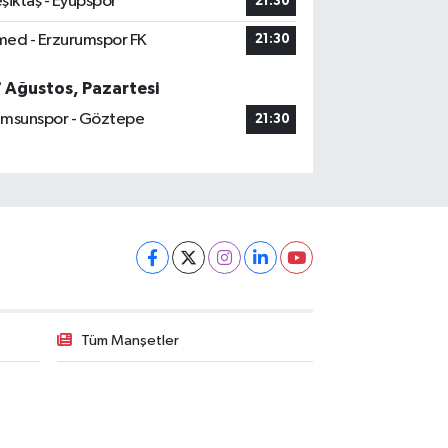
şiktaş - Eyüpspor
21:30
ed - Erzurumspor FK
21:30
7 Ağustos, Pazartesi
msunspor - Göztepe
21:30
Tüm Manşetler