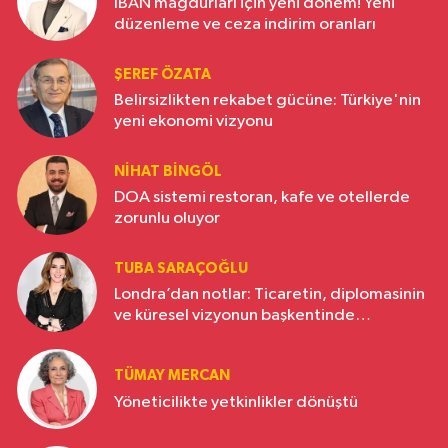
IBAN mağdurları için yeni dönem! Yeni
düzenleme ve ceza indirim oranları
ŞEREF ÖZATA
Belirsizlikten rekabet gücüne: Türkiye'nin
yeni ekonomi vizyonu
NIHAT BINGÖL
DOA sistemi restoran, kafe ve otellerde
zorunlu oluyor
TUBA SARAÇOĞLU
Londra’dan notlar: Ticaretin, diplomasinin
ve küresel vizyonun başkentinde
Türkiye’nin yükselen gücü
TÜMAY MERCAN
Yöneticilikte yetkinlikler dönüştü