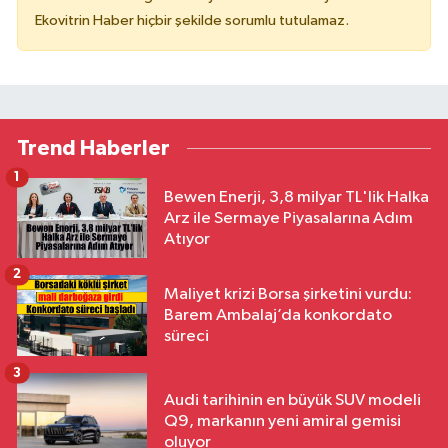
Ekovitrin Haber hiçbir şekilde sorumlu tutulamaz.
Trend Haberler
1
Bewen Enerji, 3,8 milyar TL'lik Halka
Arz ile Sermaye Piyasalarına Adım
Atıyor
2
Maliyet krizi Borsa şirketini vurdu:
Barem Ambalaj’da konkordato
süreci
3
Audi tarihinin en büyük SUV modeli
Q9, markanın yeni amiral gemisi
oluyor