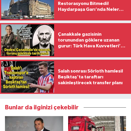
Restorasyonu Bitmedi!
Haydarpaşa Garı'nda Neler
Yaşanıyor?
Çanakkale gazisinin
torunundan göklere uzanan
gurur: Türk Hava Kuvvetleri’nin
ilk kadın generali oldu
Salah sonrası Sörloth hamlesi!
Beşiktaş'ta taraftarı
sakinleştirecek transfer planı
Bunlar da ilginizi çekebilir