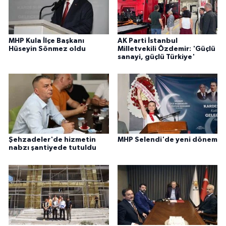
MHP Kula İlçe Başkanı
AK Parti İstanbul
Hüseyin Sönmez oldu
Milletvekili Özdemir: 'Güçlü
sanayi, güçlü Türkiye'
Şehzadeler'de hizmetin
MHP Selendi'de yeni dönem
nabzı şantiyede tutuldu