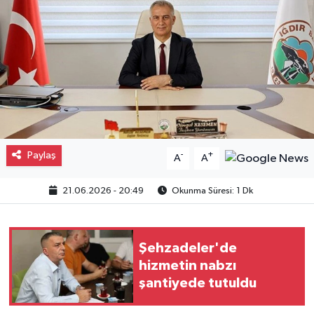
Gayrimenkul
Spor
Eğitim
Paylaş
-
+
A
A
21.06.2026 - 20:49
Okunma Süresi: 1 Dk
Şehzadeler'de
hizmetin nabzı
şantiyede tutuldu