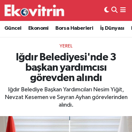
Güncel
Hava Durumu
Güncel
Ekonomi
Borsa Haberleri
İş Dünyası
Ekonomi
Trafik Durumu
YEREL
Borsa Haberleri
Süper Lig Puan Durumu ve Fikstür
Iğdır Belediyesi'nde 3
başkan yardımcısı
İş Dünyası
Tüm Manşetler
görevden alındı
Lojistik
Son Dakika Haberleri
Iğdır Belediye Başkan Yardımcıları Nesim Yiğit,
Nevzat Kesemen ve Seyran Ayhan görevlerinden
Otovitrin
Haber Arşivi
alındı.
Asayiş
Magazin