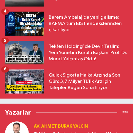
4
Barem Ambalaj’da yeni gelişme:
BARMA tüm BIST endekslerinden
çıkarılıyor
5
Tekfen Holding'de Devir Teslim:
Yeni Yönetim Kurulu Başkanı Prof. Dr.
Murat Yalçıntaş Oldu!
6
Quick Sigorta Halka Arzında Son
Gün: 3,7 Milyar TL’lik Arz İçin
Talepler Bugün Sona Eriyor
Yazarlar
AV. AHMET BURAK YALÇIN