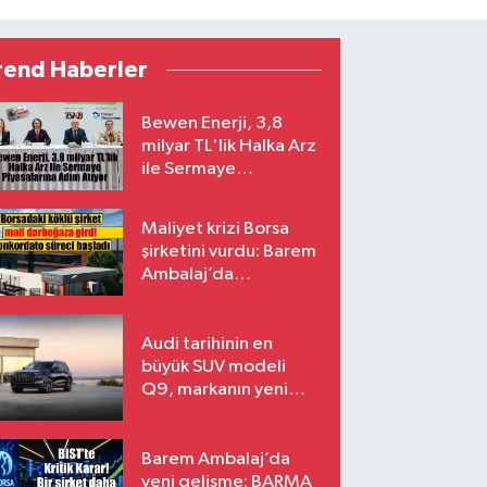
rend Haberler
Bewen Enerji, 3,8
milyar TL'lik Halka Arz
ile Sermaye
Piyasalarına Adım
Atıyor
Maliyet krizi Borsa
şirketini vurdu: Barem
Ambalaj’da
konkordato süreci
Audi tarihinin en
büyük SUV modeli
Q9, markanın yeni
amiral gemisi oluyor
Barem Ambalaj’da
yeni gelişme: BARMA