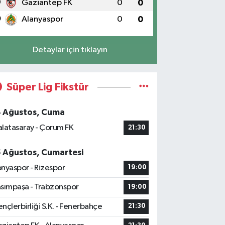
9
Gaziantep FK
0
0
0
Alanyaspor
0
0
Detaylar için tıklayın
Süper Lig Fikstür
4 Ağustos, Cuma
latasaray - Çorum FK
21:30
5 Ağustos, Cumartesi
nyaspor - Rizespor
19:00
sımpaşa - Trabzonspor
19:00
nçlerbirliği S.K. - Fenerbahçe
21:30