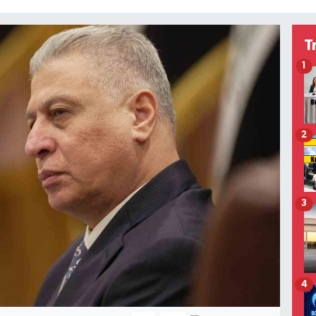
T
1
2
3
4