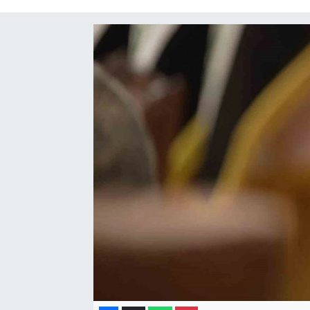
Gayrimenkul
Spor
Eğitim