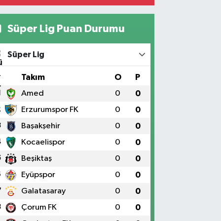
Süper Lig Puan Durumu
Süper Lig
#
Takım
O
P
1
Amed
0
0
2
Erzurumspor FK
0
0
3
Başakşehir
0
0
4
Kocaelispor
0
0
5
Beşiktaş
0
0
6
Eyüpspor
0
0
7
Galatasaray
0
0
8
Çorum FK
0
0