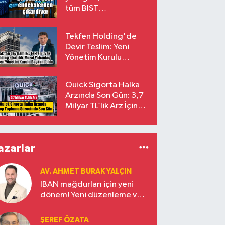
tüm BIST
endekslerinden
çıkarılıyor
Tekfen Holding'de
Devir Teslim: Yeni
Yönetim Kurulu
Başkanı Prof. Dr. Murat
Yalçıntaş Oldu!
Quick Sigorta Halka
Arzında Son Gün: 3,7
Milyar TL’lik Arz İçin
Talepler Bugün Sona
Eriyor
azarlar
AV. AHMET BURAK YALÇIN
IBAN mağdurları için yeni
dönem! Yeni düzenleme ve
ceza indirim oranları
ŞEREF ÖZATA