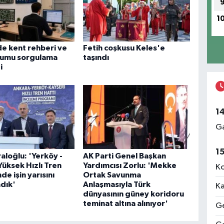
1
de kent rehberi ve
Fetih coşkusu Keles'e
rumu sorgulama
taşındı
i
1
Ga
1
aloğlu: 'Yerköy -
AK Parti Genel Başkan
Yüksek Hızlı Tren
Yardımcısı Zorlu: 'Mekke
Ko
de işin yarısını
Ortak Savunma
dık'
Anlaşmasıyla Türk
Ka
dünyasının güney koridoru
teminat altına alınıyor'
Ge