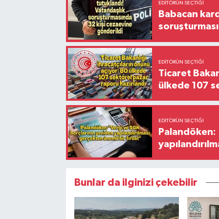
EDITÖRÜN SEÇTIĞI
Babacan karde
soruşturması
EDITÖRÜN SEÇTIĞI
Ticaret Bakan
ülkede 107 s
EDITÖRÜN SEÇTIĞI
Palandöken: 
yapılandırılm
Bunlar da ilginizi çekebilir