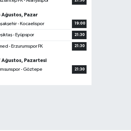
ziantep FK - Alanyaspor
21:30
6 Ağustos, Pazar
şakşehir - Kocaelispor
19:00
şiktaş - Eyüpspor
21:30
ed - Erzurumspor FK
21:30
7 Ağustos, Pazartesi
msunspor - Göztepe
21:30