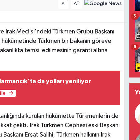
-
+
A
A
5
ve Irak Meclisi'ndeki Türkmen Grubu Başkanı
ydi hükümetinde Türkmen bir bakanın göreve
6
akanlıkta temsil edilmesinin garanti altına
armancık'ta da yolları yeniliyor
Y
üle
şkanlığında kurulan hükümette Türkmenlerin de
ikkat çekti. Irak Türkmen Cephesi eski Başkanı
Başkanı Erşat Salihi, Türkmen halkının Irak