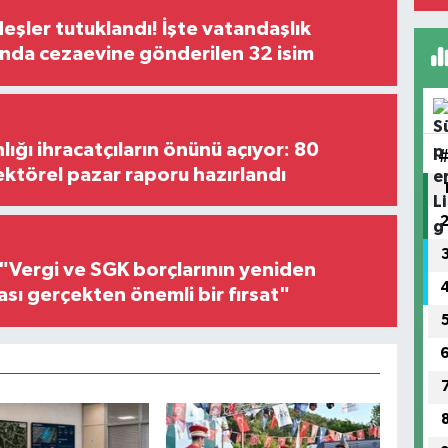
şler tutuklandı! İşte vatandaşlık
nda cezaevine gönderilen 32 isim
lığı ihracatçıların önünü açıyor: 80
ektörel pazar raporu hazırlandı
"Vergi ve SGK borçlarının yeniden
ası gerçekten önemli bir fırsat"