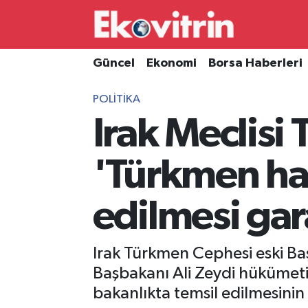
Güncel
Hava Durumu
Güncel
Ekonomi
Borsa Haberleri
Ekonomi
Trafik Durumu
POLITIKA
Irak Meclisi
Borsa Haberleri
Süper Lig Puan Durumu ve Fikstür
İş Dünyası
Tüm Manşetler
'Türkmen hal
Lojistik
Son Dakika Haberleri
edilmesi gar
Otovitrin
Haber Arşivi
Irak Türkmen Cephesi eski Baş
Asayiş
Başbakanı Ali Zeydi hükümeti
bakanlıkta temsil edilmesinin 
Magazin