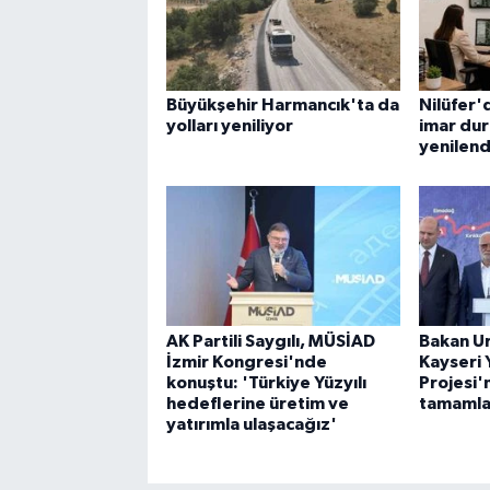
Büyükşehir Harmancık'ta da
Nilüfer'
yolları yeniliyor
imar du
yenilend
AK Partili Saygılı, MÜSİAD
Bakan Ur
İzmir Kongresi'nde
Kayseri 
konuştu: 'Türkiye Yüzyılı
Projesi'n
hedeflerine üretim ve
tamamla
yatırımla ulaşacağız'