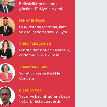
Belirsizlikten rekabet
gücüne: Türkiye'nin yeni
ekonomi vizyonu
NIHAT BINGÖL
DOA sistemi restoran, kafe
ve otellerde zorunlu oluyor
TUBA SARAÇOĞLU
Londra’dan notlar: Ticaretin,
diplomasinin ve küresel
vizyonun başkentinde
Türkiye’nin yükselen gücü
TÜMAY MERCAN
Yöneticilikte yetkinlikler
dönüştü
BILAL KOÇAK
Vatan ve bayrak uğruna baba
- oğul birlikte can verdi