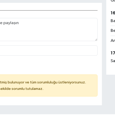
Ga
1
Ba
Be
Am
1
Sa
tmiş bulunuyor ve tüm sorumluluğu üstleniyorsunuz.
 şekilde sorumlu tutulamaz.