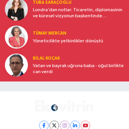
TUBA SARAÇOĞLU
Londra’dan notlar: Ticaretin, diplomasinin
ve küresel vizyonun başkentinde
Türkiye’nin yükselen gücü
TÜMAY MERCAN
Yöneticilikte yetkinlikler dönüştü
BILAL KOÇAK
Vatan ve bayrak uğruna baba - oğul birlikte
can verdi