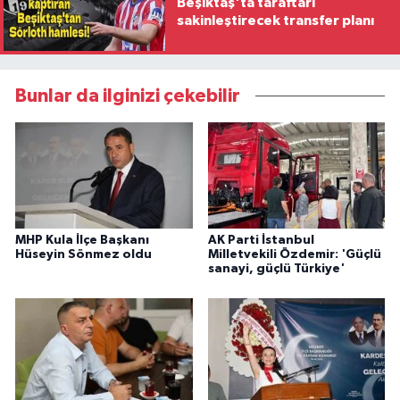
Beşiktaş'ta taraftarı
sakinleştirecek transfer planı
Bunlar da ilginizi çekebilir
MHP Kula İlçe Başkanı
AK Parti İstanbul
Hüseyin Sönmez oldu
Milletvekili Özdemir: 'Güçlü
sanayi, güçlü Türkiye'