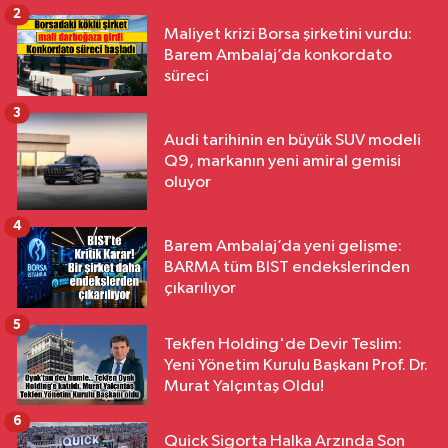
2
Maliyet krizi Borsa şirketini vurdu:
Barem Ambalaj’da konkordato
süreci
3
Audi tarihinin en büyük SUV modeli
Q9, markanın yeni amiral gemisi
oluyor
4
Barem Ambalaj’da yeni gelişme:
BARMA tüm BIST endekslerinden
çıkarılıyor
5
Tekfen Holding'de Devir Teslim:
Yeni Yönetim Kurulu Başkanı Prof. Dr.
Murat Yalçıntaş Oldu!
6
Quick Sigorta Halka Arzında Son