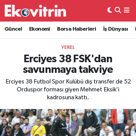
Güncel
Hava Durumu
Güncel
Ekonomi
Borsa Haberleri
İş Dünyası
Ekonomi
Trafik Durumu
YEREL
Borsa Haberleri
Süper Lig Puan Durumu ve Fikstür
Erciyes 38 FSK'dan
savunmaya takviye
İş Dünyası
Tüm Manşetler
Erciyes 38 Futbol Spor Kulübü dış transfer de 52
Lojistik
Son Dakika Haberleri
Orduspor forması giyen Mehmet Eksik'i
kadrosuna kattı.
Otovitrin
Haber Arşivi
Asayiş
Magazin