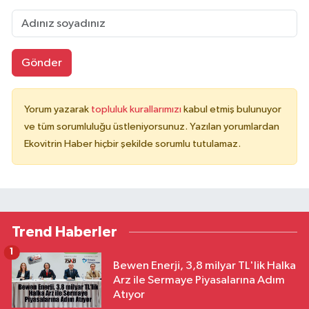
Gönder
Yorum yazarak
topluluk kurallarımızı
kabul etmiş bulunuyor
ve tüm sorumluluğu üstleniyorsunuz. Yazılan yorumlardan
Ekovitrin Haber hiçbir şekilde sorumlu tutulamaz.
Trend Haberler
1
Bewen Enerji, 3,8 milyar TL'lik Halka
Arz ile Sermaye Piyasalarına Adım
Atıyor