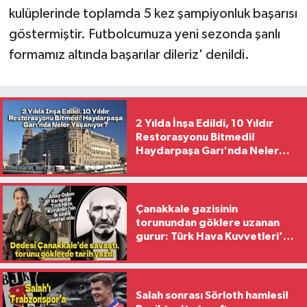
kulüplerinde toplamda 5 kez şampiyonluk başarısı
göstermiştir. Futbolcumuza yeni sezonda şanlı
formamız altında başarılar dileriz' denildi.
2 Yılda İnşa Edildi, 10 Yıldır
Restorasyonu Bitmedi!
Haydarpaşa Garı'nda Neler
Yaşanıyor?
Çanakkale gazisinin
torunundan göklere uzanan
gurur: Türk Hava Kuvvetleri’nin
ilk kadın generali oldu
Salah sonrası Sörloth hamlesi!