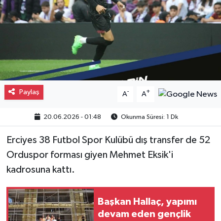
Gayrimenkul
Spor
Eğitim
Paylaş
-
+
A
A
20.06.2026 - 01:48
Okunma Süresi: 1 Dk
Erciyes 38 Futbol Spor Kulübü dış transfer de 52
Orduspor forması giyen Mehmet Eksik'i
kadrosuna kattı.
Başkan Hallaç, yapımı
devam eden gençlik