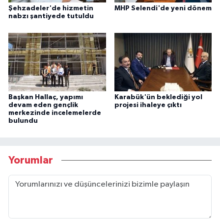
Şehzadeler'de hizmetin
MHP Selendi'de yeni dönem
nabzı şantiyede tutuldu
Başkan Hallaç, yapımı
Karabük'ün beklediği yol
devam eden gençlik
projesi ihaleye çıktı
merkezinde incelemelerde
bulundu
Yorumlar