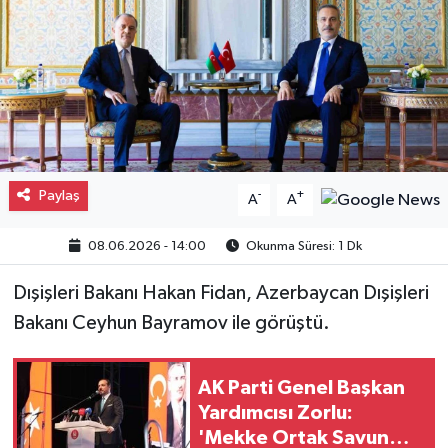
Gayrimenkul
Spor
Eğitim
Paylaş
-
+
A
A
08.06.2026 - 14:00
Okunma Süresi: 1 Dk
Dışişleri Bakanı Hakan Fidan, Azerbaycan Dışişleri
Bakanı Ceyhun Bayramov ile görüştü.
AK Parti Genel Başkan
Yardımcısı Zorlu:
'Mekke Ortak Savunma