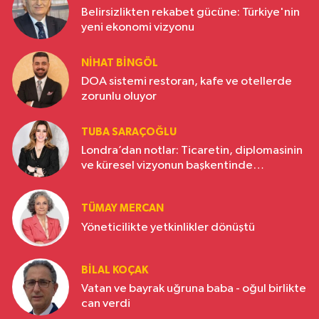
Belirsizlikten rekabet gücüne: Türkiye'nin
yeni ekonomi vizyonu
NIHAT BINGÖL
DOA sistemi restoran, kafe ve otellerde
zorunlu oluyor
TUBA SARAÇOĞLU
Londra’dan notlar: Ticaretin, diplomasinin
ve küresel vizyonun başkentinde
Türkiye’nin yükselen gücü
TÜMAY MERCAN
Yöneticilikte yetkinlikler dönüştü
BILAL KOÇAK
Vatan ve bayrak uğruna baba - oğul birlikte
can verdi