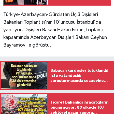
Anlaşmasıyla Türk
dünyasının güney
Türkiye-Azerbaycan-Gürcistan Üçlü Dışişleri
koridoru teminat altına
Bakanları Toplantısı'nın 10'uncusu İstanbul'da
alınıyor'
yapılıyor. Dışişleri Bakanı Hakan Fidan, toplantı
kapsamında Azerbaycan Dışişleri Bakanı Ceyhun
Bayramov ile görüştü.
Babacan kardeşler tutuklandı!
İşte vatandaşlık
soruşturmasında cezaevine
gönderilen 32 isim
Ticaret Bakanlığı ihracatçıların
önünü açıyor: 80 ülkede 107
sektörel pazar raporu