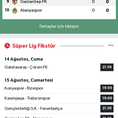
9
Gaziantep FK
0
0
10
Alanyaspor
0
0
Detaylar için tıklayın
Süper Lig Fikstür
14 Ağustos, Cuma
Galatasaray - Çorum FK
21:30
15 Ağustos, Cumartesi
Konyaspor - Rizespor
19:00
Kasımpaşa - Trabzonspor
19:00
Gençlerbirliği S.K. - Fenerbahçe
21:30