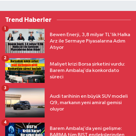
Trend Haberler
1
Bewen Enerji, 3,8 milyar TL'lik Halka
Arz ile Sermaye Piyasalarına Adım
Atıyor
2
Maliyet krizi Borsa şirketini vurdu:
Barem Ambalaj’da konkordato
süreci
3
Audi tarihinin en büyük SUV modeli
Q9, markanın yeni amiral gemisi
oluyor
4
Barem Ambalaj’da yeni gelişme:
BARMA tüm BIST endekslerinden