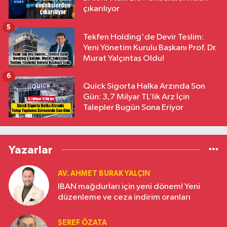
çıkarılıyor
5
Tekfen Holding'de Devir Teslim:
Yeni Yönetim Kurulu Başkanı Prof. Dr.
Murat Yalçıntaş Oldu!
6
Quick Sigorta Halka Arzında Son
Gün: 3,7 Milyar TL’lik Arz İçin
Talepler Bugün Sona Eriyor
Yazarlar
AV. AHMET BURAK YALÇIN
IBAN mağdurları için yeni dönem! Yeni
düzenleme ve ceza indirim oranları
ŞEREF ÖZATA