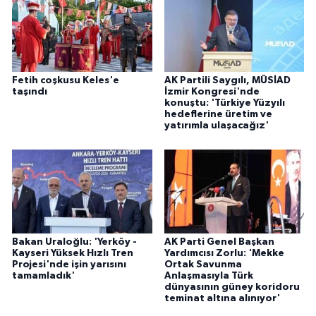
Fetih coşkusu Keles'e
AK Partili Saygılı, MÜSİAD
taşındı
İzmir Kongresi'nde
konuştu: 'Türkiye Yüzyılı
hedeflerine üretim ve
yatırımla ulaşacağız'
Bakan Uraloğlu: 'Yerköy -
AK Parti Genel Başkan
Kayseri Yüksek Hızlı Tren
Yardımcısı Zorlu: 'Mekke
Projesi'nde işin yarısını
Ortak Savunma
tamamladık'
Anlaşmasıyla Türk
dünyasının güney koridoru
teminat altına alınıyor'