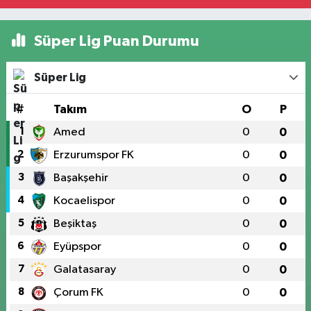
Süper Lig Puan Durumu
Süper Lig
#
Takım
O
P
1
Amed
0
0
2
Erzurumspor FK
0
0
3
Başakşehir
0
0
4
Kocaelispor
0
0
5
Beşiktaş
0
0
6
Eyüpspor
0
0
7
Galatasaray
0
0
8
Çorum FK
0
0