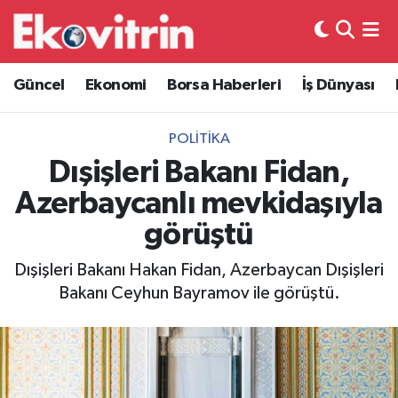
Güncel
Hava Durumu
Güncel
Ekonomi
Borsa Haberleri
İş Dünyası
Ekonomi
Trafik Durumu
POLITIKA
Borsa Haberleri
Süper Lig Puan Durumu ve Fikstür
Dışişleri Bakanı Fidan,
Azerbaycanlı mevkidaşıyla
İş Dünyası
Tüm Manşetler
görüştü
Lojistik
Son Dakika Haberleri
Dışişleri Bakanı Hakan Fidan, Azerbaycan Dışişleri
Bakanı Ceyhun Bayramov ile görüştü.
Otovitrin
Haber Arşivi
Asayiş
Magazin