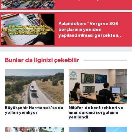
hazırlandı
Palandöken: "Vergi ve SGK
borçlarının yeniden
yapılandırılması gerçekten
önemli bir fırsat"
Bunlar da ilginizi çekebilir
Büyükşehir Harmancık'ta da
Nilüfer'de kent rehberi ve
yolları yeniliyor
imar durumu sorgulama
yenilendi