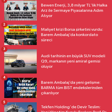
1
Bewen Enerji, 3,8 milyar TL'lik Halka
Arz ile Sermaye Piyasalarına Adım
Atıyor
2
Maliyet krizi Borsa şirketini vurdu:
Barem Ambalaj’da konkordato
süreci
3
Audi tarihinin en büyük SUV modeli
Q9, markanın yeni amiral gemisi
oluyor
4
Barem Ambalaj’da yeni gelişme:
BARMA tüm BIST endekslerinden
çıkarılıyor
5
Tekfen Holding'de Devir Teslim: