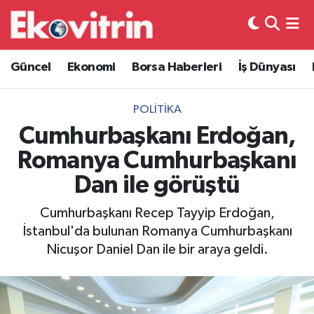
Güncel
Hava Durumu
Güncel
Ekonomi
Borsa Haberleri
İş Dünyası
Ekonomi
Trafik Durumu
POLITIKA
Borsa Haberleri
Süper Lig Puan Durumu ve Fikstür
Cumhurbaşkanı Erdoğan,
Romanya Cumhurbaşkanı
İş Dünyası
Tüm Manşetler
Dan ile görüştü
Lojistik
Son Dakika Haberleri
Cumhurbaşkanı Recep Tayyip Erdoğan,
İstanbul'da bulunan Romanya Cumhurbaşkanı
Otovitrin
Haber Arşivi
Nicuşor Daniel Dan ile bir araya geldi.
Asayiş
Magazin