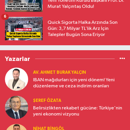
Yeni Yönetim Kurulu Başkanı Prof. Dr.
Murat Yalçıntaş Oldu!
6
Quick Sigorta Halka Arzında Son
Gün: 3,7 Milyar TL’lik Arz İçin
Talepler Bugün Sona Eriyor
Yazarlar
AV. AHMET BURAK YALÇIN
IBAN mağdurları için yeni dönem! Yeni
düzenleme ve ceza indirim oranları
ŞEREF ÖZATA
Belirsizlikten rekabet gücüne: Türkiye'nin
yeni ekonomi vizyonu
NIHAT BINGÖL