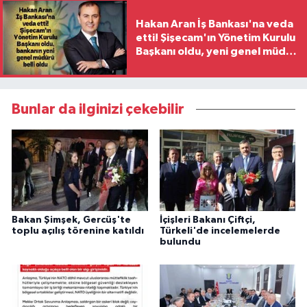
Hakan Aran İş Bankası'na veda
etti! Şişecam'ın Yönetim Kurulu
Başkanı oldu, yeni genel müdür
belli oldu
Bunlar da ilginizi çekebilir
Bakan Şimşek, Gercüş'te
İçişleri Bakanı Çiftçi,
toplu açılış törenine katıldı
Türkeli'de incelemelerde
bulundu