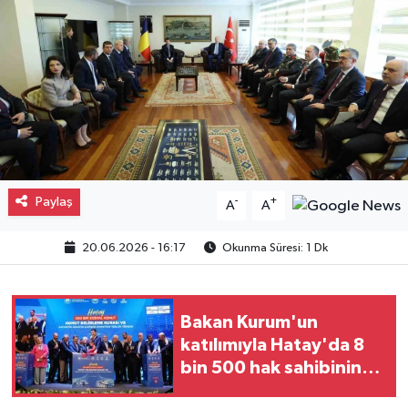
Gayrimenkul
Spor
Eğitim
Paylaş
-
+
A
A
20.06.2026 - 16:17
Okunma Süresi: 1 Dk
Bakan Kurum'un
katılımıyla Hatay'da 8
bin 500 hak sahibinin
konutu belirlendi