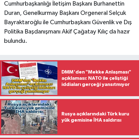
Cumhurbaşkanlığı İletişim Başkanı Burhanettin
Duran, Genelkurmay Başkanı Orgeneral Selçuk
Bayraktaroğlu ile Cumhurbaşkanı Güvenlik ve Dış
Politika Başdanışmanı Akif Çağatay Kılıç da hazır
bulundu.
DMM'den "Mekke Anlaşması"
açıklaması: NATO ile çeliştiği
iddiaları gerçeği yansıtmıyor
Rusya açıklarındaki Türk kuru
yük gemisine İHA saldırısı