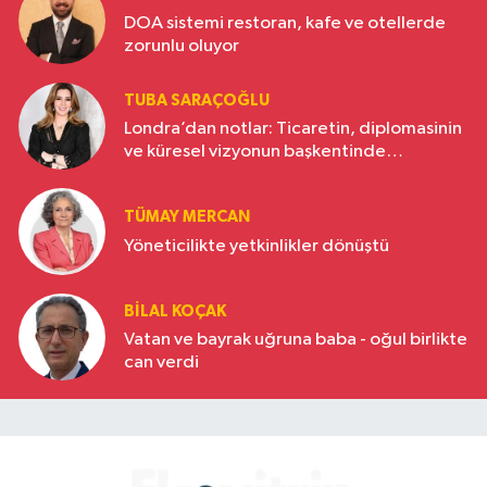
DOA sistemi restoran, kafe ve otellerde
zorunlu oluyor
TUBA SARAÇOĞLU
Londra’dan notlar: Ticaretin, diplomasinin
ve küresel vizyonun başkentinde
Türkiye’nin yükselen gücü
TÜMAY MERCAN
Yöneticilikte yetkinlikler dönüştü
BILAL KOÇAK
Vatan ve bayrak uğruna baba - oğul birlikte
can verdi