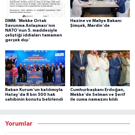
DMM: 'Mekke Ortak
Hazine ve Maliye Bakanı
Savunma Anlaşması'nın
Şimşek, Mardin'de
NATO'nun 5. maddesiyle
çeliştiği iddiaları tamamen
gerçek dışı'
Bakan Kurum'un katılımıyla
Cumhurbaşkanı Erdoğan,
Hatay'da 8 bin 500 hak
Mekke'de Selman ve Şerif
sahibinin konutu belirlendi
ile cuma namazını kıldı
Yorumlar