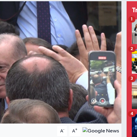
T
1
2
3
4
-
+
A
A