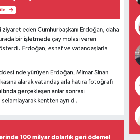
üle
'ni ziyaret eden Cumhurbaşkanı Erdoğan, daha
urada bir işletmede çay molası veren
österdi. Erdoğan, esnaf ve vatandaşlarla
addesi'nde yürüyen Erdoğan, Mimar Sinan
kasına alarak vatandaşlarla hatıra fotoğrafı
 altında gerçekleşen anlar sonrası
selamlayarak kentten ayrıldı.
erinde 100 milyar dolarlık geri ödeme!