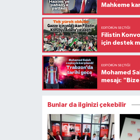
Mahkeme kara
EDITÖRÜN SEÇTIĞI
Filistin Konv
için destek me
EDITÖRÜN SEÇTIĞI
Mohamed Sala
mesajı: "Biz
Bunlar da ilginizi çekebilir