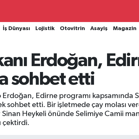
İş Dünyası
Lojistik
Otovitrin
Asayiş
Magazin
nı Erdoğan, Edi
a sohbet etti
 Erdoğan, Edirne programı kapsamında Sa
ek sohbet etti. Bir işletmede çay molası v
r Sinan Heykeli önünde Selimiye Camii man
 çektirdi.