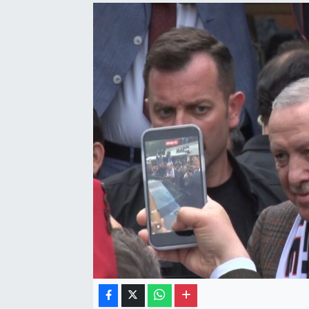
Gayrimenkul
Spor
Eğitim