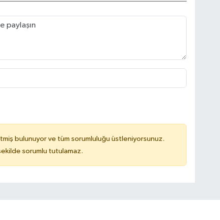
tmiş bulunuyor ve tüm sorumluluğu üstleniyorsunuz.
 şekilde sorumlu tutulamaz.