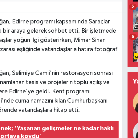
5
an, Edirne programı kapsamında Saraçlar
bir araya gelerek sohbet etti. Bir işletmede
6
şlar yoğun ilgi gösterirken, Mimar Sinan
rası eşliğinde vatandaşlarla hatıra fotoğrafı
n, Selimiye Camii'nin restorasyon sonrası
Y
mamlanan tesis ve projelerin toplu açılış ve
zere Edirne'ye geldi. Kent programı
ii'nde cuma namazını kılan Cumhurbaşkanı
rende vatandaşlara hitap etti.
ek; 'Yaşanan gelişmeler ne kadar haklı
ortaya koydu'