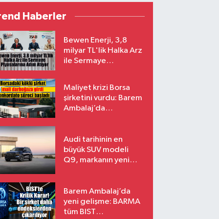
rend Haberler
Bewen Enerji, 3,8
milyar TL'lik Halka Arz
ile Sermaye
Piyasalarına Adım
Atıyor
Maliyet krizi Borsa
şirketini vurdu: Barem
Ambalaj’da
konkordato süreci
Audi tarihinin en
büyük SUV modeli
Q9, markanın yeni
amiral gemisi oluyor
Barem Ambalaj’da
yeni gelişme: BARMA
tüm BIST