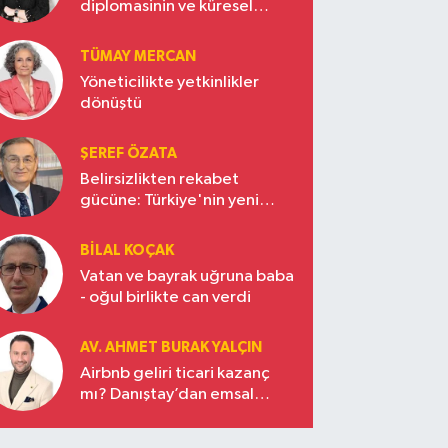
diplomasinin ve küresel
vizyonun başkentinde
Türkiye’nin yükselen gücü
TÜMAY MERCAN
Yöneticilikte yetkinlikler
dönüştü
ŞEREF ÖZATA
Belirsizlikten rekabet
gücüne: Türkiye'nin yeni
ekonomi vizyonu
BILAL KOÇAK
Vatan ve bayrak uğruna baba
- oğul birlikte can verdi
AV. AHMET BURAK YALÇIN
Airbnb geliri ticari kazanç
mı? Danıştay’dan emsal
karar!