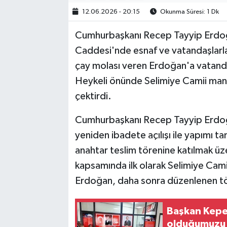
12.06.2026 - 20:15
Okunma Süresi: 1 Dk
Cumhurbaşkanı Recep Tayyip Erdoğ
Caddesi'nde esnaf ve vatandaşlarla 
çay molası veren Erdoğan'a vatanda
Heykeli önünde Selimiye Camii manza
çektirdi.
Cumhurbaşkanı Recep Tayyip Erdoğa
yeniden ibadete açılışı ile yapımı ta
anahtar teslim törenine katılmak ü
kapsamında ilk olarak Selimiye Cam
Erdoğan, daha sonra düzenlenen tö
Başkan Kepen
olduğumuzu 