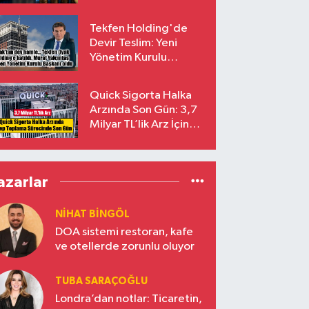
endekslerinden
çıkarılıyor
Tekfen Holding'de
Devir Teslim: Yeni
Yönetim Kurulu
Başkanı Prof. Dr. Murat
Yalçıntaş Oldu!
Quick Sigorta Halka
Arzında Son Gün: 3,7
Milyar TL’lik Arz İçin
Talepler Bugün Sona
Eriyor
azarlar
NIHAT BINGÖL
DOA sistemi restoran, kafe
ve otellerde zorunlu oluyor
TUBA SARAÇOĞLU
Londra’dan notlar: Ticaretin,