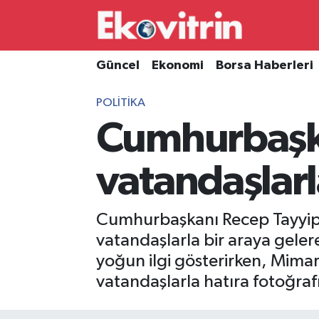
Güncel
Hava Durumu
Güncel
Ekonomi
Borsa Haberleri
Ekonomi
Trafik Durumu
POLITIKA
Cumhurbaşka
Borsa Haberleri
Süper Lig Puan Durumu ve Fikstür
İş Dünyası
Tüm Manşetler
vatandaşlarl
Lojistik
Son Dakika Haberleri
Cumhurbaşkanı Recep Tayyip
Otovitrin
Haber Arşivi
vatandaşlarla bir araya geler
yoğun ilgi gösterirken, Mima
Asayiş
vatandaşlarla hatıra fotoğrafı
Magazin