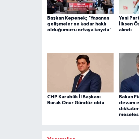
Başkan Kepenek; 'Yaşanan
Yeni Part
gelişmeler ne kadar haklı
İlksen Ö
olduğumuzu ortaya koydu'
alındı
CHP Karabük İl Başkanı
Bakan Fi
Burak Onur Gündüz oldu
devam e
dikkatimi
meseles