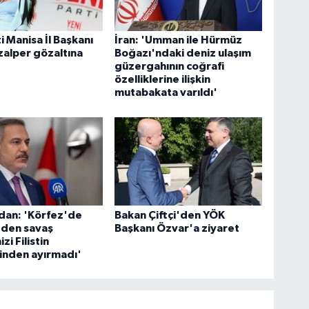
i Manisa İl Başkanı
İran: 'Umman ile Hürmüz
zalper gözaltına
Boğazı'ndaki deniz ulaşım
güzergahının coğrafi
özelliklerine ilişkin
mutabakata varıldı'
dan: 'Körfez'de
Bakan Çiftçi'den YÖK
den savaş
Başkanı Özvar'a ziyaret
zi Filistin
inden ayırmadı'