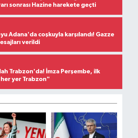
rı sonrası Hazine harekete geçti
oyu Adana'da coşkuyla karşılandı! Gazze
sajları verildi
h Trabzon'da! İmza Perşembe, ilk
e her yer Trabzon"