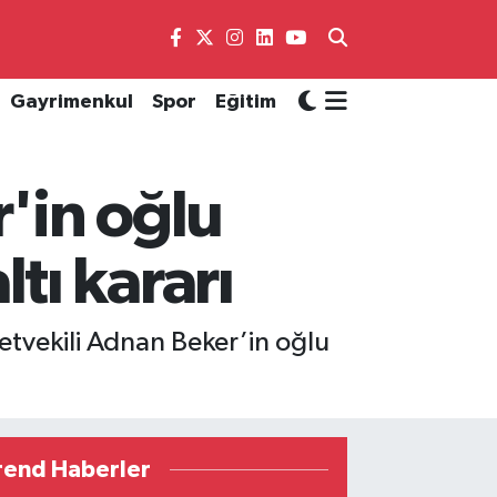
Gayrimenkul
Spor
Eğitim
r'in oğlu
ı kararı
tvekili Adnan Beker’in oğlu
rend Haberler