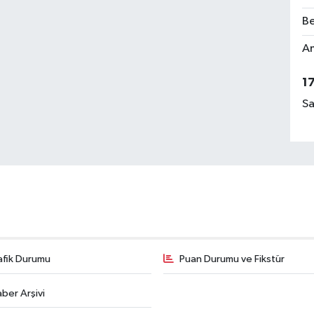
Be
Am
1
Sa
afik Durumu
Puan Durumu ve Fikstür
ber Arşivi