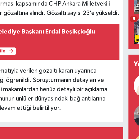
urması kapsamında CHP Ankara Milletvekili
özaltına alındı. Gözaltı sayısı 23’e yükseldi.
6
lediye Başkanı Erdal Beşikçioğlu
üle
Y
imatıyla verilen gözaltı kararı uyarınca
ığı öğrenildi. Soruşturmanın detayları ve
i makamlardan henüz detaylı bir açıklama
nun ünlüler dünyasındaki bağlantılarına
evam ettiği belirtiliyor.