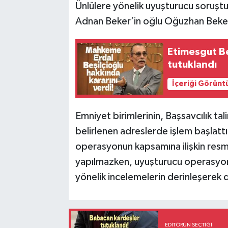
Ünlülere yönelik uyuşturucu soruşt
Adnan Beker’in oğlu Oğuzhan Beker g
Etimesgut Be
tutuklandı
İçeriği Görünt
Emniyet birimlerinin, Başsavcılık tal
belirlenen adreslerde işlem başlatt
operasyonun kapsamına ilişkin resm
yapılmazken, uyuşturucu operasyonu
yönelik incelemelerin derinleşerek d
EDITÖRÜN SEÇTIĞI