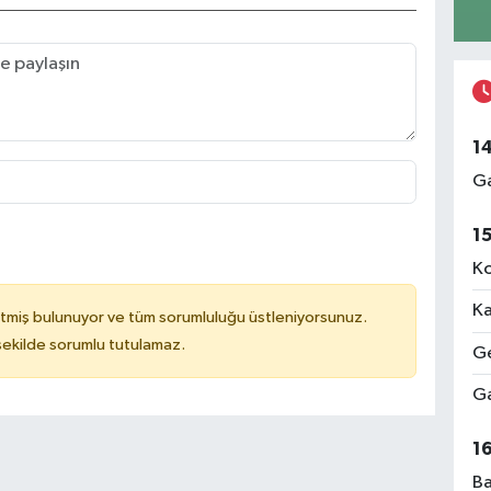
1
Ga
1
Ko
Ka
tmiş bulunuyor ve tüm sorumluluğu üstleniyorsunuz.
 şekilde sorumlu tutulamaz.
Ge
Ga
1
Ba