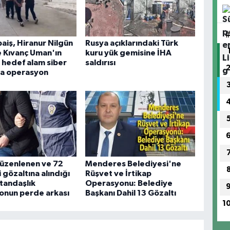
baiş, Hiranur Nilgün
Rusya açıklarındaki Türk
 Kıvanç Uman'ın
kuru yük gemisine İHA
i hedef alam siber
saldırısı
ra operasyon
düzenlenen ve 72
Menderes Belediyesi'ne
 gözaltına alındığı
Rüşvet ve İrtikap
tandaşlık
Operasyonu: Belediye
onun perde arkası
Başkanı Dahil 13 Gözaltı
1