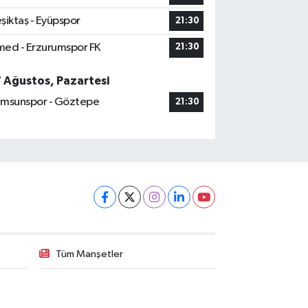
şiktaş - Eyüpspor
21:30
ed - Erzurumspor FK
21:30
7 Ağustos, Pazartesi
msunspor - Göztepe
21:30
Tüm Manşetler