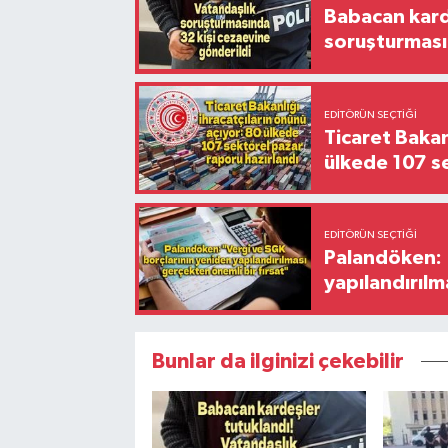
Babacan karde
soruşturması
EDITÖRÜN SEÇTIĞI
Ticaret Bakan
ülkede 107 s
EDITÖRÜN SEÇTIĞI
Palandöken: 
yapılandırılm
Bunlar da ilginizi çekebilir