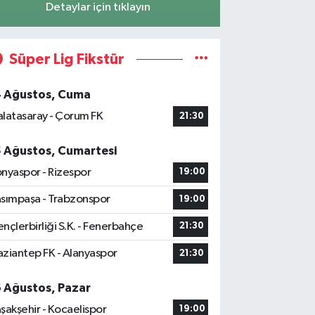
Detaylar için tıklayın
Süper Lig Fikstür
4 Ağustos, Cuma
latasaray - Çorum FK
21:30
5 Ağustos, Cumartesi
nyaspor - Rizespor
19:00
sımpaşa - Trabzonspor
19:00
nçlerbirliği S.K. - Fenerbahçe
21:30
ziantep FK - Alanyaspor
21:30
6 Ağustos, Pazar
şakşehir - Kocaelispor
19:00