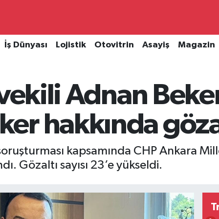
İş Dünyası
Lojistik
Otovitrin
Asayiş
Magazin
tvekili Adnan Beke
er hakkında gözalt
soruşturması kapsamında CHP Ankara Mille
ı. Gözaltı sayısı 23’e yükseldi.
T