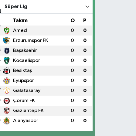
Süper Lig
#
Takım
O
P
1
Amed
0
0
2
Erzurumspor FK
0
0
3
Başakşehir
0
0
4
Kocaelispor
0
0
5
Beşiktaş
0
0
6
Eyüpspor
0
0
7
Galatasaray
0
0
8
Çorum FK
0
0
9
Gaziantep FK
0
0
0
Alanyaspor
0
0