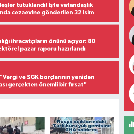
şler tutuklandı! İşte vatandaşlık
nda cezaevine gönderilen 32 isim
lığı ihracatçıların önünü açıyor: 80
ektörel pazar raporu hazırlandı
"Vergi ve SGK borçlarının yeniden
ası gerçekten önemli bir fırsat"