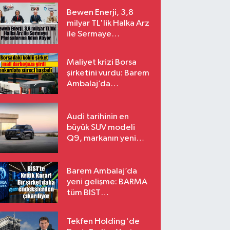
Bewen Enerji, 3,8
milyar TL'lik Halka Arz
ile Sermaye
Piyasalarına Adım
Atıyor
Maliyet krizi Borsa
şirketini vurdu: Barem
Ambalaj’da
konkordato süreci
Audi tarihinin en
büyük SUV modeli
Q9, markanın yeni
amiral gemisi oluyor
Barem Ambalaj’da
yeni gelişme: BARMA
tüm BIST
endekslerinden
çıkarılıyor
Tekfen Holding'de