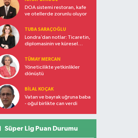
DOA sistemi restoran, kafe
ve otellerde zorunlu oluyor
TUBA SARAÇOĞLU
Londra’dan notlar: Ticaretin,
diplomasinin ve küresel
vizyonun başkentinde
Türkiye’nin yükselen gücü
TÜMAY MERCAN
Yöneticilikte yetkinlikler
dönüştü
BILAL KOÇAK
Vatan ve bayrak uğruna baba
- oğul birlikte can verdi
Süper Lig Puan Durumu