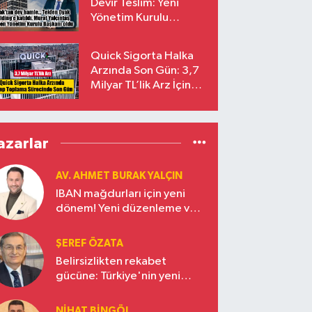
Devir Teslim: Yeni
Yönetim Kurulu
Başkanı Prof. Dr. Murat
Yalçıntaş Oldu!
Quick Sigorta Halka
Arzında Son Gün: 3,7
Milyar TL’lik Arz İçin
Talepler Bugün Sona
Eriyor
azarlar
AV. AHMET BURAK YALÇIN
IBAN mağdurları için yeni
dönem! Yeni düzenleme ve
ceza indirim oranları
ŞEREF ÖZATA
Belirsizlikten rekabet
gücüne: Türkiye'nin yeni
ekonomi vizyonu
NIHAT BINGÖL