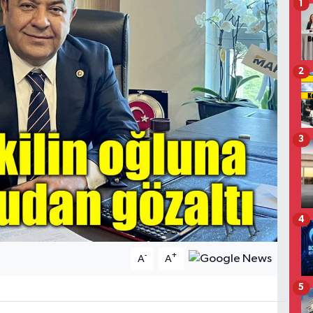
1
2
3
4
-
+
A
A
5