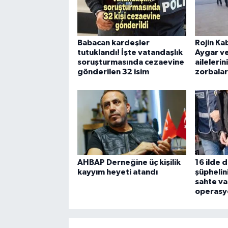
Babacan kardeşler
Rojin Ka
tutuklandı! İşte vatandaşlık
Aygar ve
soruşturmasında cezaevine
ailelerin
gönderilen 32 isim
zorbala
AHBAP Derneğine üç kişilik
16 ilde 
kayyım heyeti atandı
şüphelini
sahte va
operasy