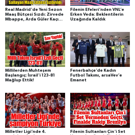
Real Madrid'de Yeni Sezon
Filenin Efeleri’nden VNL’e
Maaş Bütçesi Sızdı: Zirvede
Erken Veda: Beklentilerin
Mbappe, Arda Güler Kaçıncı
Uzağında Kaldık
Sırada?
Millilerden Muhteşem
Fenerbahçe’de Kadın
Başlangıç: İsrail'i 123-81
Futbol Takımı, arsaVev’e
Mağlup Ettik!
Emanet
Milletler Ligi’nde 4.
Filenin Sultanları Çin'i Set