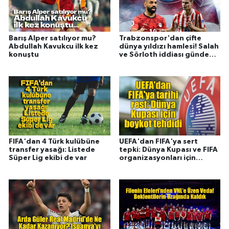
Barış Alper satılıyor mu?
Trabzonspor'dan çifte
Abdullah Kavukcu ilk kez
dünya yıldızı hamlesi! Salah
konuştu
ve Sörloth iddiası gündemi
sarstı
FIFA'dan 4 Türk kulübüne
UEFA'dan FIFA'ya sert
transfer yasağı: Listede
tepki: Dünya Kupası ve FIFA
Süper Lig ekibi de var
organizasyonları için
boykot resti