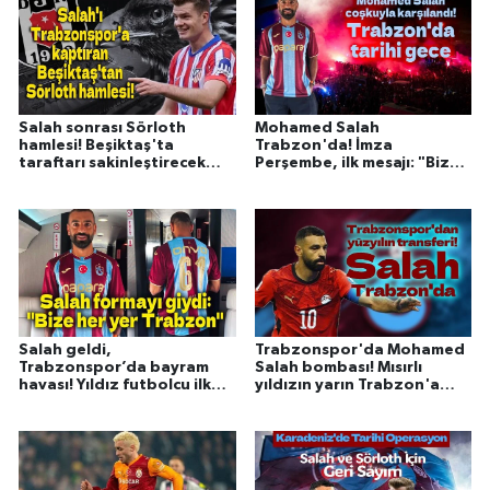
Salah sonrası Sörloth
Mohamed Salah
hamlesi! Beşiktaş'ta
Trabzon'da! İmza
taraftarı sakinleştirecek
Perşembe, ilk mesajı: "Bize
transfer planı
her yer Trabzon"
Salah geldi,
Trabzonspor'da Mohamed
Trabzonspor’da bayram
Salah bombası! Mısırlı
havası! Yıldız futbolcu ilk
yıldızın yarın Trabzon'a
kez bordo-mavili formayla
gelmesi bekleniyor