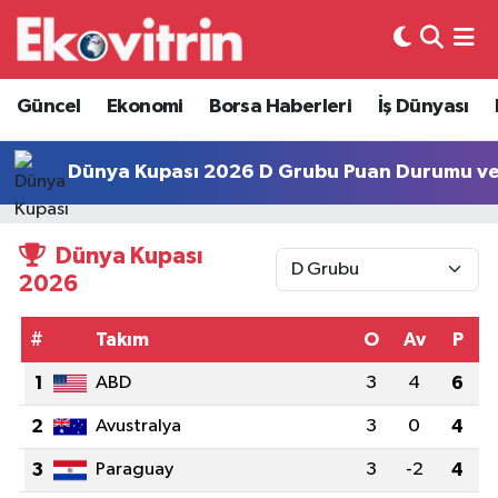
Güncel
Hava Durumu
Güncel
Ekonomi
Borsa Haberleri
İş Dünyası
Ekonomi
Trafik Durumu
Dünya Kupası 2026 D Grubu Puan Durumu ve
Borsa Haberleri
Süper Lig Puan Durumu ve Fikstür
Dünya Kupası
İş Dünyası
Tüm Manşetler
2026
Lojistik
Son Dakika Haberleri
#
Takım
O
Av
P
Otovitrin
Haber Arşivi
1
ABD
3
4
6
Asayiş
2
Avustralya
3
0
4
3
Paraguay
3
-2
4
Magazin