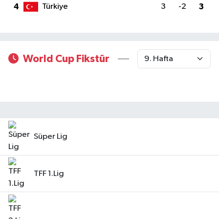
4
Türkiye
3
-2
3
Gayrimenkul
Spor
World Cup Fikstür
Eğitim
Süper Lig
TFF 1.Lig