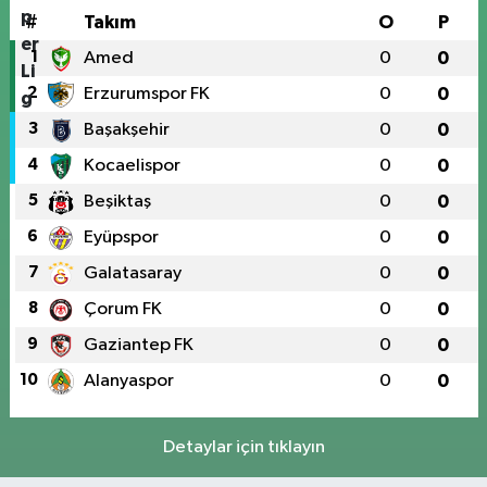
#
Takım
O
P
1
Amed
0
0
2
Erzurumspor FK
0
0
3
Başakşehir
0
0
4
Kocaelispor
0
0
5
Beşiktaş
0
0
6
Eyüpspor
0
0
7
Galatasaray
0
0
8
Çorum FK
0
0
9
Gaziantep FK
0
0
10
Alanyaspor
0
0
Detaylar için tıklayın