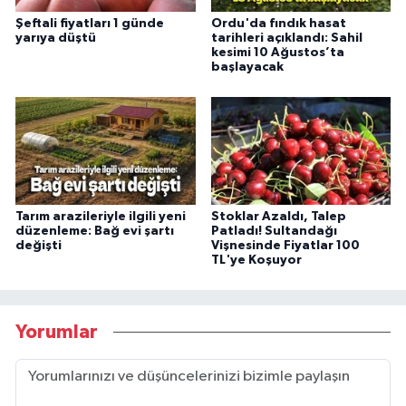
Şeftali fiyatları 1 günde
Ordu'da fındık hasat
yarıya düştü
tarihleri açıklandı: Sahil
kesimi 10 Ağustos’ta
başlayacak
Tarım arazileriyle ilgili yeni
Stoklar Azaldı, Talep
düzenleme: Bağ evi şartı
Patladı! Sultandağı
değişti
Vişnesinde Fiyatlar 100
TL'ye Koşuyor
Yorumlar