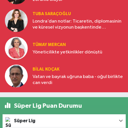
TUBA SARAÇOĞLU
Londra’dan notlar: Ticaretin, diplomasinin
ve küresel vizyonun başkentinde
Türkiye’nin yükselen gücü
TÜMAY MERCAN
Yöneticilikte yetkinlikler dönüştü
BILAL KOÇAK
Vatan ve bayrak uğruna baba - oğul birlikte
can verdi
Süper Lig Puan Durumu
Süper Lig