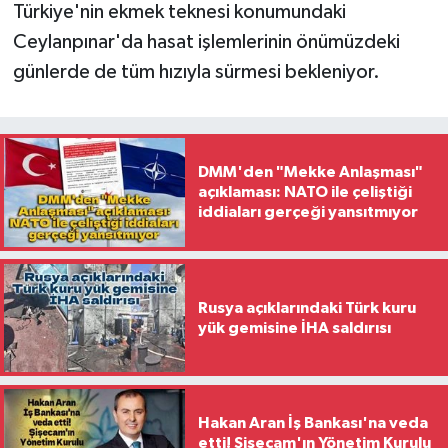
Türkiye'nin ekmek teknesi konumundaki
Ceylanpınar'da hasat işlemlerinin önümüzdeki
günlerde de tüm hızıyla sürmesi bekleniyor.
DMM'den "Mekke Anlaşması"
açıklaması: NATO ile çeliştiği
iddiaları gerçeği yansıtmıyor
Rusya açıklarındaki Türk kuru
yük gemisine İHA saldırısı
Hakan Aran İş Bankası'na veda
etti! Şişecam'ın Yönetim Kurulu