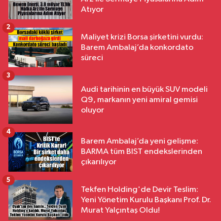
Atıyor
2
Maliyet krizi Borsa şirketini vurdu:
Barem Ambalaj’da konkordato
süreci
3
Audi tarihinin en büyük SUV modeli
Q9, markanın yeni amiral gemisi
oluyor
4
Barem Ambalaj’da yeni gelişme:
BARMA tüm BIST endekslerinden
çıkarılıyor
5
Tekfen Holding'de Devir Teslim:
Yeni Yönetim Kurulu Başkanı Prof. Dr.
Murat Yalçıntaş Oldu!