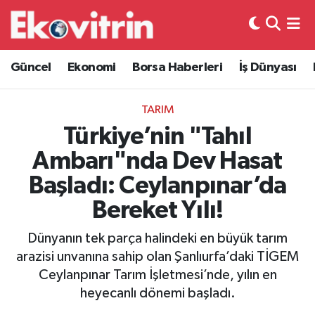
Güncel
Hava Durumu
Güncel
Ekonomi
Borsa Haberleri
İş Dünyası
Ekonomi
Trafik Durumu
TARIM
Borsa Haberleri
Süper Lig Puan Durumu ve Fikstür
Türkiye’nin "Tahıl
Ambarı"nda Dev Hasat
İş Dünyası
Tüm Manşetler
Başladı: Ceylanpınar’da
Lojistik
Son Dakika Haberleri
Bereket Yılı!
Otovitrin
Haber Arşivi
Dünyanın tek parça halindeki en büyük tarım
arazisi unvanına sahip olan Şanlıurfa’daki TİGEM
Asayiş
Ceylanpınar Tarım İşletmesi’nde, yılın en
heyecanlı dönemi başladı.
Magazin