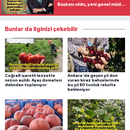
Başkanı oldu, yeni genel müdür
belli oldu
Bunlar da ilginizi çekebilir
Coğrafi işaretli lezzette
Ankara'da geçen yıl don
sezon açıldı: Ayaş domatesi
vuran kiraz bahçelerinde
dalından toplanıyor
bu yıl 80 tonluk rekolte
bekleniyor