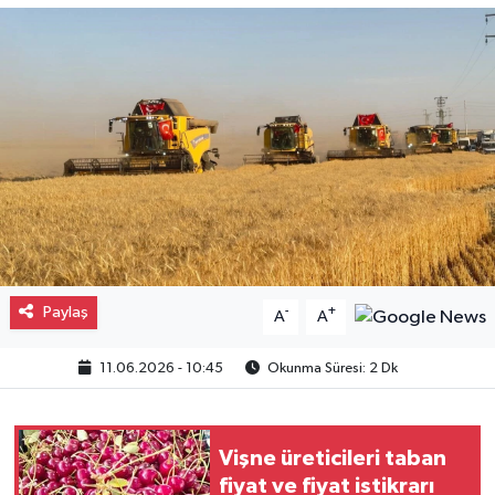
Gayrimenkul
Spor
Eğitim
Paylaş
-
+
A
A
11.06.2026 - 10:45
Okunma Süresi: 2 Dk
Vişne üreticileri taban
fiyat ve fiyat istikrarı