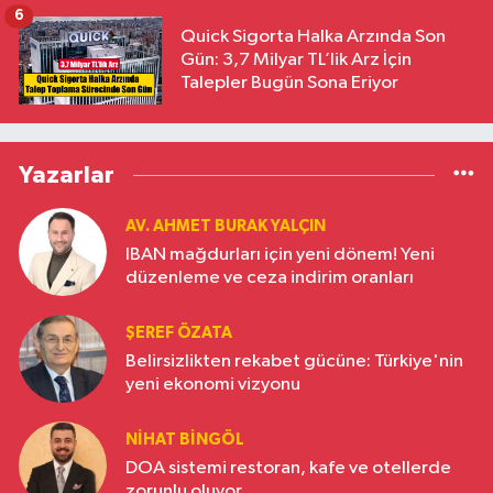
6
Quick Sigorta Halka Arzında Son
Gün: 3,7 Milyar TL’lik Arz İçin
Talepler Bugün Sona Eriyor
Yazarlar
AV. AHMET BURAK YALÇIN
IBAN mağdurları için yeni dönem! Yeni
düzenleme ve ceza indirim oranları
ŞEREF ÖZATA
Belirsizlikten rekabet gücüne: Türkiye'nin
yeni ekonomi vizyonu
NIHAT BINGÖL
DOA sistemi restoran, kafe ve otellerde
zorunlu oluyor