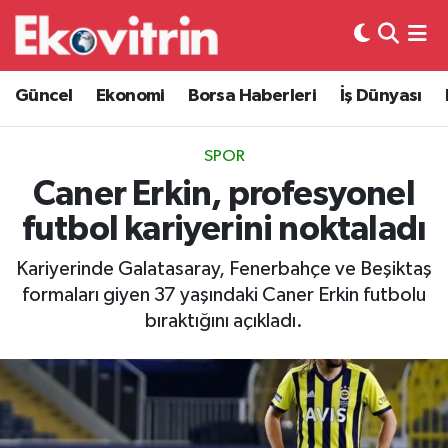
Güncel
Hava Durumu
Güncel
Ekonomi
Borsa Haberleri
İş Dünyası
Ekonomi
Trafik Durumu
SPOR
Borsa Haberleri
Süper Lig Puan Durumu ve Fikstür
Caner Erkin, profesyonel
futbol kariyerini noktaladı
İş Dünyası
Tüm Manşetler
Kariyerinde Galatasaray, Fenerbahçe ve Beşiktaş
Lojistik
Son Dakika Haberleri
formaları giyen 37 yaşındaki Caner Erkin futbolu
bıraktığını açıkladı.
Otovitrin
Haber Arşivi
Asayiş
Magazin