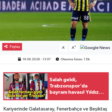
Gayrimenkul
Spor
Eğitim
Paylaş
-
+
A
A
19.06.2026 - 13:07
Okunma Süresi: 1 Dk
Salah geldi,
Trabzonspor’da
bayram havası! Yıldız
futbolcu ilk kez bordo-
mavili formayla
Kariyerinde Galatasaray, Fenerbahçe ve Beşiktaş