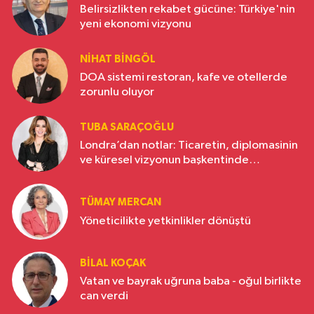
Belirsizlikten rekabet gücüne: Türkiye'nin
yeni ekonomi vizyonu
NIHAT BINGÖL
DOA sistemi restoran, kafe ve otellerde
zorunlu oluyor
TUBA SARAÇOĞLU
Londra’dan notlar: Ticaretin, diplomasinin
ve küresel vizyonun başkentinde
Türkiye’nin yükselen gücü
TÜMAY MERCAN
Yöneticilikte yetkinlikler dönüştü
BILAL KOÇAK
Vatan ve bayrak uğruna baba - oğul birlikte
can verdi