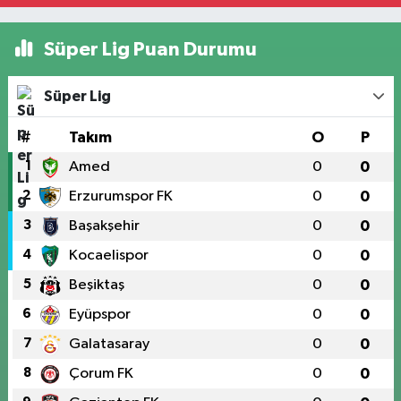
Süper Lig Puan Durumu
Süper Lig
#
Takım
O
P
1
Amed
0
0
2
Erzurumspor FK
0
0
3
Başakşehir
0
0
4
Kocaelispor
0
0
5
Beşiktaş
0
0
6
Eyüpspor
0
0
7
Galatasaray
0
0
8
Çorum FK
0
0