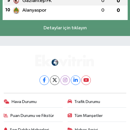
9
Gaziantep FK
0
0
10
Alanyaspor
0
0
Detaylar için tıklayın
Hava Durumu
Trafik Durumu
Puan Durumu ve Fikstür
Tüm Manşetler
Son Dakika Haberleri
Haber Arşivi