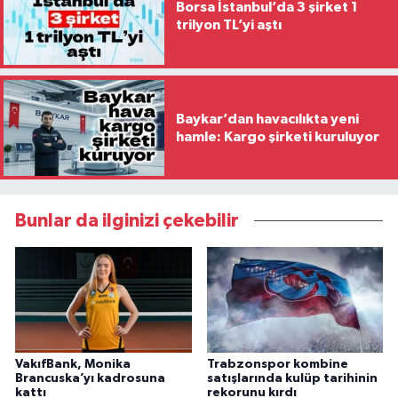
Borsa İstanbul’da 3 şirket 1
trilyon TL’yi aştı
Baykar’dan havacılıkta yeni
hamle: Kargo şirketi kuruluyor
Bunlar da ilginizi çekebilir
VakıfBank, Monika
Trabzonspor kombine
Brancuska’yı kadrosuna
satışlarında kulüp tarihinin
kattı
rekorunu kırdı