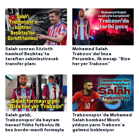
Salah sonrası Sörloth
Mohamed Salah
hamlesi! Beşiktaş'ta
Trabzon'da! İmza
taraftarı sakinleştirecek
Perşembe, ilk mesajı: "Bize
transfer planı
her yer Trabzon"
Salah geldi,
Trabzonspor'da Mohamed
Trabzonspor’da bayram
Salah bombası! Mısırlı
havası! Yıldız futbolcu ilk
yıldızın yarın Trabzon'a
kez bordo-mavili formayla
gelmesi bekleniyor