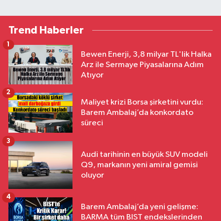
Trend Haberler
1
Bewen Enerji, 3,8 milyar TL'lik Halka
Arz ile Sermaye Piyasalarına Adım
Atıyor
2
Maliyet krizi Borsa şirketini vurdu:
Barem Ambalaj’da konkordato
süreci
3
Audi tarihinin en büyük SUV modeli
Q9, markanın yeni amiral gemisi
oluyor
4
Barem Ambalaj’da yeni gelişme:
BARMA tüm BIST endekslerinden