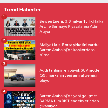
Trend Haberler
1
Bewen Enerji, 3,8 milyar TL'lik Halka
Arz ile Sermaye Piyasalarına Adım
Atıyor
2
Maliyet krizi Borsa şirketini vurdu:
Barem Ambalaj’da konkordato
süreci
3
Audi tarihinin en büyük SUV modeli
Q9, markanın yeni amiral gemisi
oluyor
4
Barem Ambalaj’da yeni gelişme:
BARMA tüm BIST endekslerinden
çıkarılıyor