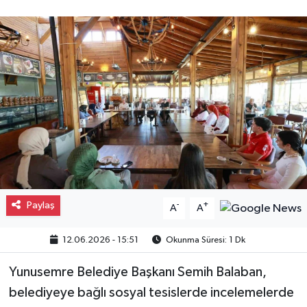
Gayrimenkul
Spor
Eğitim
Paylaş
-
+
A
A
12.06.2026 - 15:51
Okunma Süresi: 1 Dk
Yunusemre Belediye Başkanı Semih Balaban,
belediyeye bağlı sosyal tesislerde incelemelerde