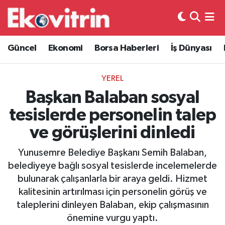
Güncel
Hava Durumu
Güncel
Ekonomi
Borsa Haberleri
İş Dünyası
Ekonomi
Trafik Durumu
YEREL
Borsa Haberleri
Süper Lig Puan Durumu ve Fikstür
Başkan Balaban sosyal
tesislerde personelin talep
İş Dünyası
Tüm Manşetler
ve görüşlerini dinledi
Lojistik
Son Dakika Haberleri
Yunusemre Belediye Başkanı Semih Balaban,
belediyeye bağlı sosyal tesislerde incelemelerde
Otovitrin
Haber Arşivi
bulunarak çalışanlarla bir araya geldi. Hizmet
kalitesinin artırılması için personelin görüş ve
Asayiş
taleplerini dinleyen Balaban, ekip çalışmasının
önemine vurgu yaptı.
Magazin