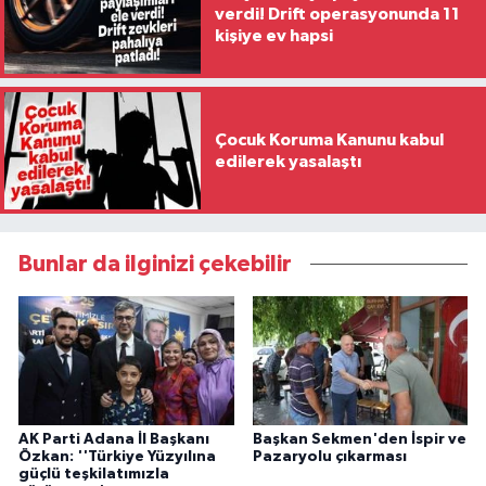
verdi! Drift operasyonunda 11
kişiye ev hapsi
Çocuk Koruma Kanunu kabul
edilerek yasalaştı
Bunlar da ilginizi çekebilir
AK Parti Adana İl Başkanı
Başkan Sekmen'den İspir ve
Özkan: ''Türkiye Yüzyılına
Pazaryolu çıkarması
güçlü teşkilatımızla