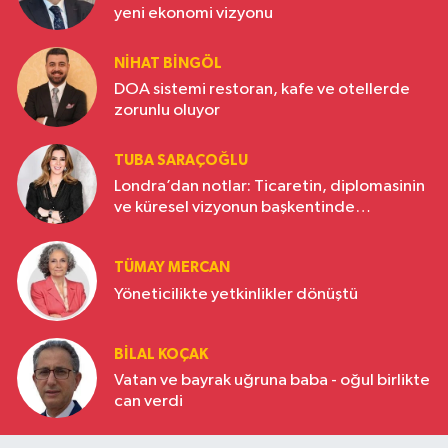
yeni ekonomi vizyonu
NIHAT BINGÖL
DOA sistemi restoran, kafe ve otellerde
zorunlu oluyor
TUBA SARAÇOĞLU
Londra’dan notlar: Ticaretin, diplomasinin
ve küresel vizyonun başkentinde
Türkiye’nin yükselen gücü
TÜMAY MERCAN
Yöneticilikte yetkinlikler dönüştü
BILAL KOÇAK
Vatan ve bayrak uğruna baba - oğul birlikte
can verdi