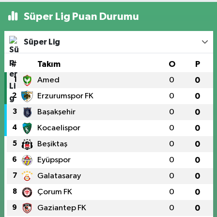
Süper Lig Puan Durumu
Süper Lig
#
Takım
O
P
1
Amed
0
0
2
Erzurumspor FK
0
0
3
Başakşehir
0
0
4
Kocaelispor
0
0
5
Beşiktaş
0
0
6
Eyüpspor
0
0
7
Galatasaray
0
0
8
Çorum FK
0
0
9
Gaziantep FK
0
0