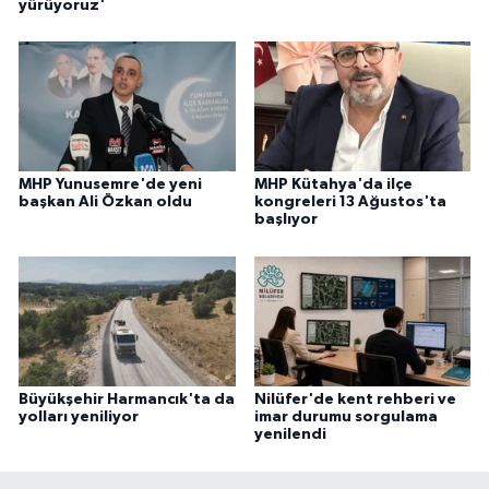
yürüyoruz'
MHP Yunusemre'de yeni
MHP Kütahya'da ilçe
başkan Ali Özkan oldu
kongreleri 13 Ağustos'ta
başlıyor
Büyükşehir Harmancık'ta da
Nilüfer'de kent rehberi ve
yolları yeniliyor
imar durumu sorgulama
yenilendi