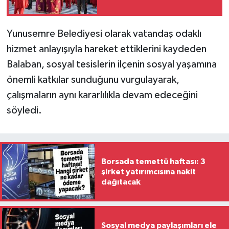
Yunusemre Belediyesi olarak vatandaş odaklı
hizmet anlayışıyla hareket ettiklerini kaydeden
Balaban, sosyal tesislerin ilçenin sosyal yaşamına
önemli katkılar sunduğunu vurgulayarak,
çalışmaların aynı kararlılıkla devam edeceğini
söyledi.
Borsada temettü haftası: 3
şirket yatırımcısına nakit
dağıtacak
Sosyal medya paylaşımları ele