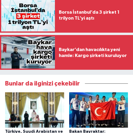
Borsa İstanbul’da 3 şirket 1
trilyon TL’yi aştı
Baykar’dan havacılıkta yeni
hamle: Kargo şirketi kuruluyor
Bunlar da ilginizi çekebilir
Türkiye, Suudi Arabistan ve
Bakan Bayraktar: