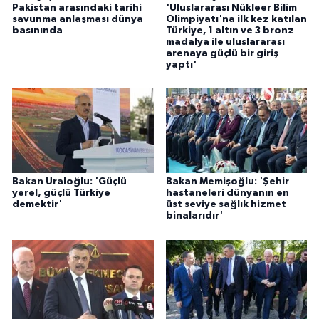
Pakistan arasındaki tarihi
'Uluslararası Nükleer Bilim
savunma anlaşması dünya
Olimpiyatı'na ilk kez katılan
basınında
Türkiye, 1 altın ve 3 bronz
madalya ile uluslararası
arenaya güçlü bir giriş
yaptı'
Bakan Uraloğlu: 'Güçlü
Bakan Memişoğlu: 'Şehir
yerel, güçlü Türkiye
hastaneleri dünyanın en
demektir'
üst seviye sağlık hizmet
binalarıdır'