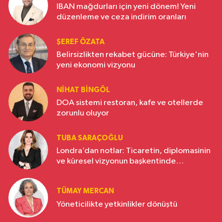
IBAN mağdurları için yeni dönem! Yeni
düzenleme ve ceza indirim oranları
ŞEREF ÖZATA
Belirsizlikten rekabet gücüne: Türkiye'nin
yeni ekonomi vizyonu
NIHAT BINGÖL
DOA sistemi restoran, kafe ve otellerde
zorunlu oluyor
TUBA SARAÇOĞLU
Londra’dan notlar: Ticaretin, diplomasinin
ve küresel vizyonun başkentinde
Türkiye’nin yükselen gücü
TÜMAY MERCAN
Yöneticilikte yetkinlikler dönüştü