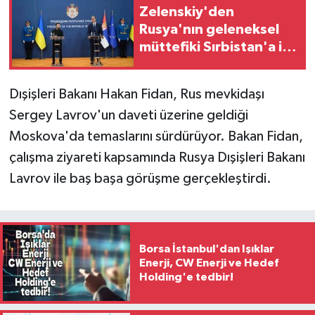
Zelenskiy'den
Rusya'nın geleneksel
müttefiki Sırbistan'a ilk
ziyaret
Dışişleri Bakanı Hakan Fidan, Rus mevkidaşı
Sergey Lavrov'un daveti üzerine geldiği
Moskova'da temaslarını sürdürüyor. Bakan Fidan,
çalışma ziyareti kapsamında Rusya Dışişleri Bakanı
Lavrov ile baş başa görüşme gerçekleştirdi.
Borsa İstanbul'dan Işıklar
Enerji, CW Enerji ve Hedef
Holding'e tedbir!