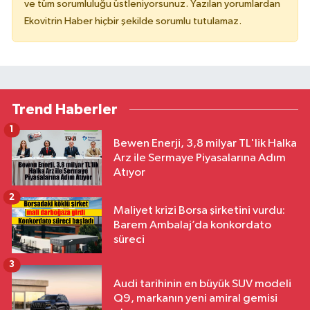
ve tüm sorumluluğu üstleniyorsunuz. Yazılan yorumlardan
Ekovitrin Haber hiçbir şekilde sorumlu tutulamaz.
Trend Haberler
1
Bewen Enerji, 3,8 milyar TL'lik Halka
Arz ile Sermaye Piyasalarına Adım
Atıyor
2
Maliyet krizi Borsa şirketini vurdu:
Barem Ambalaj’da konkordato
süreci
3
Audi tarihinin en büyük SUV modeli
Q9, markanın yeni amiral gemisi