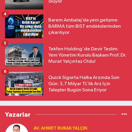
oluyor
4
Barem Ambalaj’da yeni gelişme:
BARMA tüm BIST endekslerinden
çıkarılıyor
5
Tekfen Holding'de Devir Teslim:
Yeni Yönetim Kurulu Başkanı Prof. Dr.
Murat Yalçıntaş Oldu!
6
Quick Sigorta Halka Arzında Son
Gün: 3,7 Milyar TL’lik Arz İçin
Talepler Bugün Sona Eriyor
Yazarlar
AV. AHMET BURAK YALÇIN