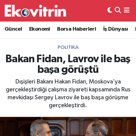
Güncel
Hava Durumu
Güncel
Ekonomi
Borsa Haberleri
İş Dünyası
Ekonomi
Trafik Durumu
POLITIKA
Borsa Haberleri
Süper Lig Puan Durumu ve Fikstür
Bakan Fidan, Lavrov ile baş
başa görüştü
İş Dünyası
Tüm Manşetler
Dışişleri Bakanı Hakan Fidan, Moskova'ya
Lojistik
Son Dakika Haberleri
gerçekleştirdiği çalışma ziyareti kapsamında Rus
mevkidaşı Sergey Lavrov ile baş başa görüşme
Otovitrin
Haber Arşivi
gerçekleştirdi.
Asayiş
Magazin