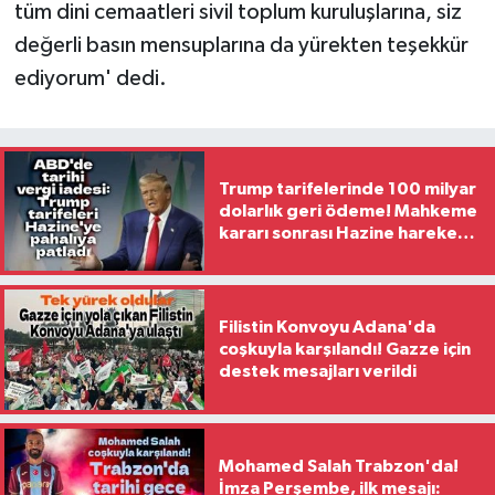
tüm dini cemaatleri sivil toplum kuruluşlarına, siz
değerli basın mensuplarına da yürekten teşekkür
ediyorum' dedi.
Trump tarifelerinde 100 milyar
dolarlık geri ödeme! Mahkeme
kararı sonrası Hazine harekete
geçti
Filistin Konvoyu Adana'da
coşkuyla karşılandı! Gazze için
destek mesajları verildi
Mohamed Salah Trabzon'da!
İmza Perşembe, ilk mesajı: