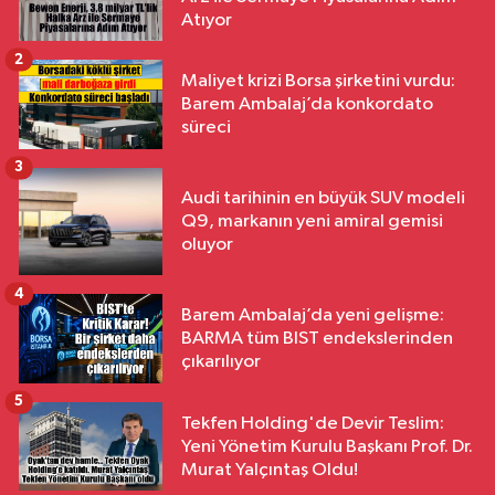
Atıyor
2
Maliyet krizi Borsa şirketini vurdu:
Barem Ambalaj’da konkordato
süreci
3
Audi tarihinin en büyük SUV modeli
Q9, markanın yeni amiral gemisi
oluyor
4
Barem Ambalaj’da yeni gelişme:
BARMA tüm BIST endekslerinden
çıkarılıyor
5
Tekfen Holding'de Devir Teslim:
Yeni Yönetim Kurulu Başkanı Prof. Dr.
Murat Yalçıntaş Oldu!