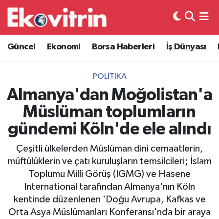
Güncel
Hava Durumu
Güncel
Ekonomi
Borsa Haberleri
İş Dünyası
Ekonomi
Trafik Durumu
POLITIKA
Borsa Haberleri
Süper Lig Puan Durumu ve Fikstür
Almanya'dan Moğolistan'a
Müslüman toplumların
İş Dünyası
Tüm Manşetler
gündemi Köln'de ele alındı
Lojistik
Son Dakika Haberleri
Çeşitli ülkelerden Müslüman dini cemaatlerin,
müftülüklerin ve çatı kuruluşların temsilcileri; İslam
Otovitrin
Haber Arşivi
Toplumu Milli Görüş (IGMG) ve Hasene
International tarafından Almanya'nın Köln
Asayiş
kentinde düzenlenen 'Doğu Avrupa, Kafkas ve
Orta Asya Müslümanları Konferansı'nda bir araya
Magazin