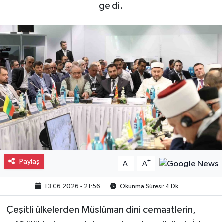
geldi.
Gayrimenkul
Spor
Eğitim
Paylaş
-
+
A
A
13.06.2026 - 21:56
Okunma Süresi: 4 Dk
Çeşitli ülkelerden Müslüman dini cemaatlerin,