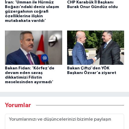
İran: 'Umman ile Hürmüz
CHP Karabük İl Başkanı
Boğazı'ndaki deniz ulaşım
Burak Onur Gündüz oldu
güzergahının coğrafi
özelliklerine ilişkin
mutabakata varıldı'
Bakan Fidan: 'Körfez'de
Bakan Çiftçi'den YÖK
devam eden savaş
Başkanı Özvar'a ziyaret
dikkatimizi Filistin
meselesinden ayırmadı'
Yorumlar