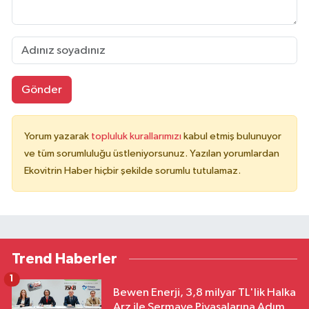
Gönder
Yorum yazarak
topluluk kurallarımızı
kabul etmiş bulunuyor
ve tüm sorumluluğu üstleniyorsunuz. Yazılan yorumlardan
Ekovitrin Haber hiçbir şekilde sorumlu tutulamaz.
Trend Haberler
1
Bewen Enerji, 3,8 milyar TL'lik Halka
Arz ile Sermaye Piyasalarına Adım