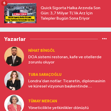
6
Quick Sigorta Halka Arzında Son
Gün: 3,7 Milyar TL’lik Arz İçin
Talepler Bugün Sona Eriyor
Yazarlar
NIHAT BINGÖL
DOA sistemi restoran, kafe ve otellerde
zorunlu oluyor
TUBA SARAÇOĞLU
Londra’dan notlar: Ticaretin, diplomasinin
ve küresel vizyonun başkentinde
Türkiye’nin yükselen gücü
TÜMAY MERCAN
Yöneticilikte yetkinlikler dönüştü