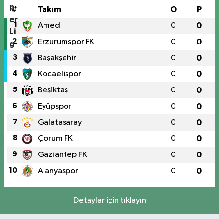
#
Takım
O
P
1
Amed
0
0
2
Erzurumspor FK
0
0
3
Başakşehir
0
0
4
Kocaelispor
0
0
5
Beşiktaş
0
0
6
Eyüpspor
0
0
7
Galatasaray
0
0
8
Çorum FK
0
0
9
Gaziantep FK
0
0
10
Alanyaspor
0
0
Detaylar için tıklayın