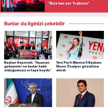
"Bize her yer Trabzon"
Bunlar da ilginizi çekebilir
Başkan Kepenek; 'Yaşanan
Yeni Parti Manisa İl Başkanı
gelişmeler ne kadar haklı
İlksen Özalper gözaltına
olduğumuzu ortaya koydu'
alındı