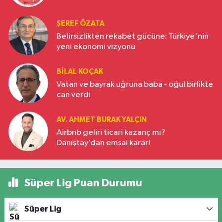
ŞEREF ÖZATA
Belirsizlikten rekabet gücüne: Türkiye'nin
yeni ekonomi vizyonu
BILAL KOÇAK
Vatan ve bayrak uğruna baba - oğul birlikte
can verdi
AV. AHMET BURAK YALÇIN
Airbnb geliri ticari kazanç mı?
Danıştay’dan emsal karar!
Süper Lig Puan Durumu
Süper Lig