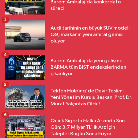
Barem Ambalaj’da konkordato
süreci
3
Audi tarihinin en büyük SUV modeli
Q9, markanın yeni amiral gemisi
oluyor
4
Barem Ambalaj’da yeni gelişme:
BARMA tüm BIST endekslerinden
çıkarılıyor
5
Tekfen Holding'de Devir Teslim:
Yeni Yönetim Kurulu Başkanı Prof. Dr.
Murat Yalçıntaş Oldu!
6
Quick Sigorta Halka Arzında Son
Gün: 3,7 Milyar TL’lik Arz İçin
Talepler Bugün Sona Eriyor