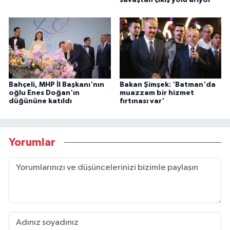
savaştan çıkış yolu arıyor'
Bahçeli, MHP İl Başkanı'nın
Bakan Şimşek: 'Batman'da
oğlu Enes Doğan'ın
muazzam bir hizmet
düğününe katıldı
fırtınası var'
Yorumlar