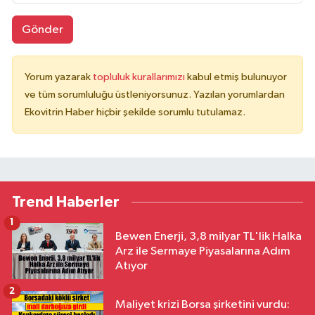
Gönder
Yorum yazarak
topluluk kurallarımızı
kabul etmiş bulunuyor
ve tüm sorumluluğu üstleniyorsunuz. Yazılan yorumlardan
Ekovitrin Haber hiçbir şekilde sorumlu tutulamaz.
Trend Haberler
1
Bewen Enerji, 3,8 milyar TL'lik Halka
Arz ile Sermaye Piyasalarına Adım
Atıyor
2
Maliyet krizi Borsa şirketini vurdu: