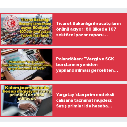
Ticaret Bakanlığı ihracatçıların
önünü açıyor: 80 ülkede 107
sektörel pazar raporu
hazırlandı
Palandöken: "Vergi ve SGK
borçlarının yeniden
yapılandırılması gerçekten
önemli bir fırsat"
Yargıtay'dan prim endeksli
çalışana tazminat müjdesi:
Satış primleri de hesaba
katılacak