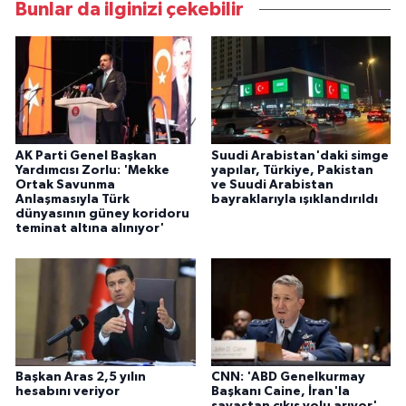
Bunlar da ilginizi çekebilir
AK Parti Genel Başkan
Suudi Arabistan'daki simge
Yardımcısı Zorlu: 'Mekke
yapılar, Türkiye, Pakistan
Ortak Savunma
ve Suudi Arabistan
Anlaşmasıyla Türk
bayraklarıyla ışıklandırıldı
dünyasının güney koridoru
teminat altına alınıyor'
Başkan Aras 2,5 yılın
CNN: 'ABD Genelkurmay
hesabını veriyor
Başkanı Caine, İran'la