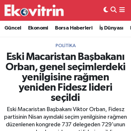
Güncel
Hava Durumu
Güncel
Ekonomi
Borsa Haberleri
İş Dünyası
Ekonomi
Trafik Durumu
POLITIKA
Borsa Haberleri
Süper Lig Puan Durumu ve Fikstür
Eski Macaristan Başbakanı
Orban, genel seçimlerdeki
İş Dünyası
Tüm Manşetler
yenilgisine rağmen
Lojistik
Son Dakika Haberleri
yeniden Fidesz lideri
seçildi
Otovitrin
Haber Arşivi
Eski Macaristan Başbakanı Viktor Orban, Fidesz
Asayiş
partisinin Nisan ayındaki seçim yenilgisine rağmen
düzenlenen kongrede 737 delegeden 729'unun
Magazin