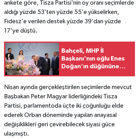
ankete göre, Tisza Partisi'nin oy oranı seçimlerde
aldığı yüzde 53'ten yüzde 55'e yükselirken,
Fidesz'e verilen destek yüzde 39'dan yüzde
17'ye düştü.
Bahçeli, MHP İl
Başkanı'nın oğlu Enes
Doğan'ın düğününe
katıldı
Nisan ayında gerçekleştirilen seçimlerde mevcut
Başbakan Peter Magyar liderliğindeki Tisza
Partisi, parlamentoda üçte iki çoğunluğu elde
ederek Orban döneminde yapılan anayasal
değişiklikleri geri çevirebilecek siyasi güce
ulaşmıştı.