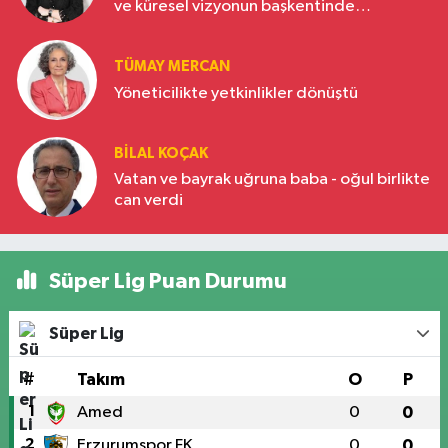
ve küresel vizyonun başkentinde
Türkiye’nin yükselen gücü
TÜMAY MERCAN
Yöneticilikte yetkinlikler dönüştü
BILAL KOÇAK
Vatan ve bayrak uğruna baba - oğul birlikte
can verdi
Süper Lig Puan Durumu
Süper Lig
#
Takım
O
P
1
Amed
0
0
2
Erzurumspor FK
0
0