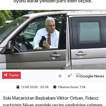
oyunu alarak yeniden parti lideri seçildi.
Gayrimenkul
Spor
Eğitim
Paylaş
-
+
A
A
13.06.2026 - 20:36
Okunma Süresi: 1 Dk
Eski Macaristan Başbakanı Viktor Orban, Fidesz
partisinin Nisan ayındaki seçim yenilgisine rağmen