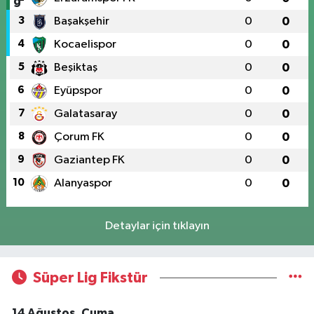
3
Başakşehir
0
0
4
Kocaelispor
0
0
5
Beşiktaş
0
0
6
Eyüpspor
0
0
7
Galatasaray
0
0
8
Çorum FK
0
0
9
Gaziantep FK
0
0
10
Alanyaspor
0
0
Detaylar için tıklayın
Süper Lig Fikstür
14 Ağustos, Cuma