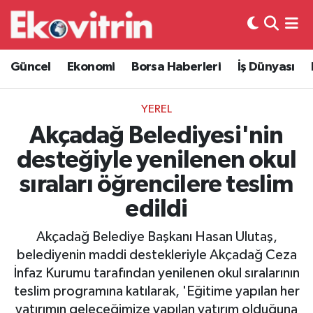
Güncel
Hava Durumu
Güncel
Ekonomi
Borsa Haberleri
İş Dünyası
Ekonomi
Trafik Durumu
YEREL
Borsa Haberleri
Süper Lig Puan Durumu ve Fikstür
Akçadağ Belediyesi'nin
desteğiyle yenilenen okul
İş Dünyası
Tüm Manşetler
sıraları öğrencilere teslim
Lojistik
Son Dakika Haberleri
edildi
Otovitrin
Haber Arşivi
Akçadağ Belediye Başkanı Hasan Ulutaş,
belediyenin maddi destekleriyle Akçadağ Ceza
Asayiş
İnfaz Kurumu tarafından yenilenen okul sıralarının
teslim programına katılarak, 'Eğitime yapılan her
Magazin
yatırımın geleceğimize yapılan yatırım olduğuna