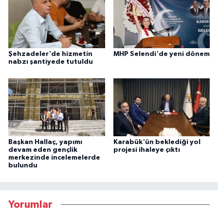
Şehzadeler'de hizmetin
MHP Selendi'de yeni dönem
nabzı şantiyede tutuldu
Başkan Hallaç, yapımı
Karabük'ün beklediği yol
devam eden gençlik
projesi ihaleye çıktı
merkezinde incelemelerde
bulundu
Yorumlar