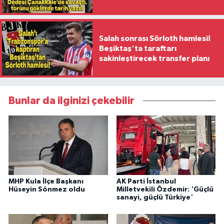
ilk kadın generali oldu
Salah sonrası Sörloth hamlesi!
Beşiktaş'ta taraftarı
sakinleştirecek transfer planı
Bunlar da ilginizi çekebilir
MHP Kula İlçe Başkanı
AK Parti İstanbul
Hüseyin Sönmez oldu
Milletvekili Özdemir: 'Güçlü
sanayi, güçlü Türkiye'