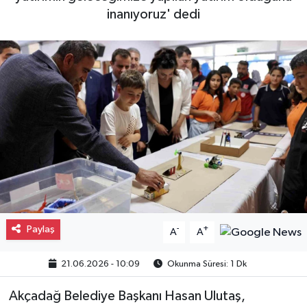
inanıyoruz' dedi
Gayrimenkul
Spor
Eğitim
Paylaş
-
+
A
A
21.06.2026 - 10:09
Okunma Süresi: 1 Dk
Akçadağ Belediye Başkanı Hasan Ulutaş,