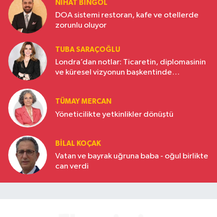
NIHAT BINGÖL
DOA sistemi restoran, kafe ve otellerde
zorunlu oluyor
TUBA SARAÇOĞLU
Londra’dan notlar: Ticaretin, diplomasinin
ve küresel vizyonun başkentinde
Türkiye’nin yükselen gücü
TÜMAY MERCAN
Yöneticilikte yetkinlikler dönüştü
BILAL KOÇAK
Vatan ve bayrak uğruna baba - oğul birlikte
can verdi