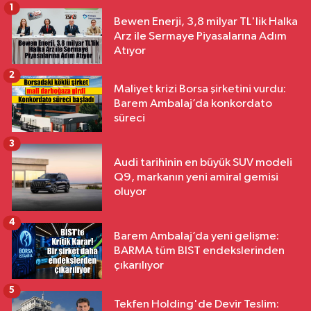
1
Bewen Enerji, 3,8 milyar TL'lik Halka
Arz ile Sermaye Piyasalarına Adım
Atıyor
2
Maliyet krizi Borsa şirketini vurdu:
Barem Ambalaj’da konkordato
süreci
3
Audi tarihinin en büyük SUV modeli
Q9, markanın yeni amiral gemisi
oluyor
4
Barem Ambalaj’da yeni gelişme:
BARMA tüm BIST endekslerinden
çıkarılıyor
5
Tekfen Holding'de Devir Teslim: