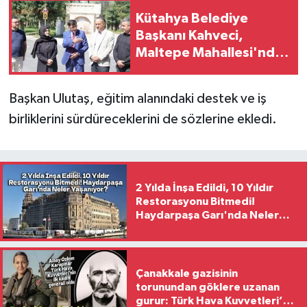
Kütahya Belediye
Başkanı Kahveci,
Maltepe Mahallesi'nde
incelemelerde bulundu
Başkan Ulutaş, eğitim alanındaki destek ve iş
birliklerini sürdüreceklerini de sözlerine ekledi.
2 Yılda İnşa Edildi, 10 Yıldır
Restorasyonu Bitmedi!
Haydarpaşa Garı'nda Neler
Yaşanıyor?
Çanakkale gazisinin
torunundan göklere uzanan
gurur: Türk Hava Kuvvetleri’nin