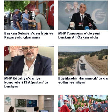
Başkan Sekmen'den İspir ve
MHP Yunusemre'de yeni
Pazaryolu çıkarması
başkan Ali Özkan oldu
MHP Kütahya'da ilçe
Büyükşehir Harmancık'ta da
kongreleri 13 Ağustos'ta
yolları yeniliyor
başlıyor