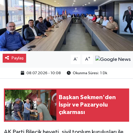
Gayrimenkul
Spor
Eğitim
Paylaş
-
+
A
A
08.07.2026 - 10:08
Okunma Süresi: 1 Dk
Başkan Sekmen'den
İspir ve Pazaryolu
çıkarması
AK Parti Bilecik heyeti, sivil toplum kuruluşları ile