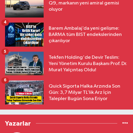
Q9, markanın yeni amiral gemisi
oluyor
4
Barem Ambalaj’da yeni gelişme:
BARMA tüm BIST endekslerinden
çıkarılıyor
5
Tekfen Holding'de Devir Teslim:
Yeni Yönetim Kurulu Başkanı Prof. Dr.
Murat Yalçıntaş Oldu!
6
Quick Sigorta Halka Arzında Son
Gün: 3,7 Milyar TL’lik Arz İçin
Talepler Bugün Sona Eriyor
Yazarlar