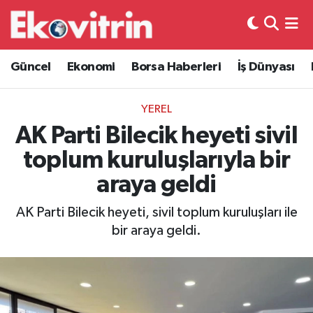
Güncel
Hava Durumu
Güncel
Ekonomi
Borsa Haberleri
İş Dünyası
Ekonomi
Trafik Durumu
YEREL
Borsa Haberleri
Süper Lig Puan Durumu ve Fikstür
AK Parti Bilecik heyeti sivil
toplum kuruluşlarıyla bir
İş Dünyası
Tüm Manşetler
araya geldi
Lojistik
Son Dakika Haberleri
AK Parti Bilecik heyeti, sivil toplum kuruluşları ile
bir araya geldi.
Otovitrin
Haber Arşivi
Asayiş
Magazin