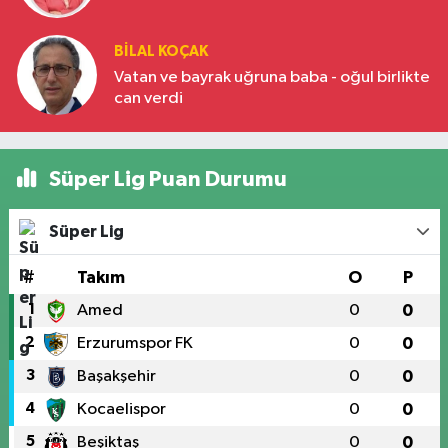
BILAL KOÇAK
Vatan ve bayrak uğruna baba - oğul birlikte
can verdi
Süper Lig Puan Durumu
Süper Lig
#
Takım
O
P
1
Amed
0
0
2
Erzurumspor FK
0
0
3
Başakşehir
0
0
4
Kocaelispor
0
0
5
Beşiktaş
0
0