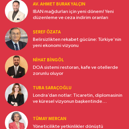
AV. AHMET BURAK YALÇIN
IBAN mağdurları için yeni dönem! Yeni
düzenleme ve ceza indirim oranları
ŞEREF ÖZATA
Belirsizlikten rekabet gücüne: Türkiye'nin
yeni ekonomi vizyonu
NIHAT BINGÖL
DOA sistemi restoran, kafe ve otellerde
zorunlu oluyor
TUBA SARAÇOĞLU
Londra’dan notlar: Ticaretin, diplomasinin
ve küresel vizyonun başkentinde
Türkiye’nin yükselen gücü
TÜMAY MERCAN
Yöneticilikte yetkinlikler dönüştü