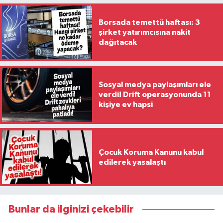
Borsada temettü haftası: 3
şirket yatırımcısına nakit
dağıtacak
Sosyal medya paylaşımları ele
verdi! Drift operasyonunda 11
kişiye ev hapsi
Çocuk Koruma Kanunu kabul
edilerek yasalaştı
Bunlar da ilginizi çekebilir