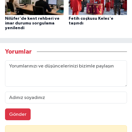
Nilüfer'de kent rehberi ve
Fetih coşkusu Keles'e
imar durumu sorgulama
taşındı
yenilendi
Yorumlar
Gönder