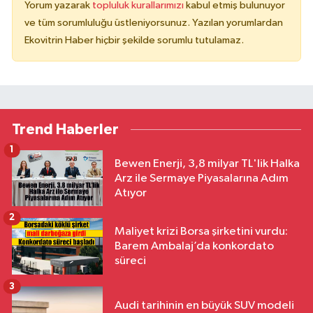
Yorum yazarak
topluluk kurallarımızı
kabul etmiş bulunuyor
ve tüm sorumluluğu üstleniyorsunuz. Yazılan yorumlardan
Ekovitrin Haber hiçbir şekilde sorumlu tutulamaz.
Trend Haberler
1
Bewen Enerji, 3,8 milyar TL'lik Halka
Arz ile Sermaye Piyasalarına Adım
Atıyor
2
Maliyet krizi Borsa şirketini vurdu:
Barem Ambalaj’da konkordato
süreci
3
Audi tarihinin en büyük SUV modeli