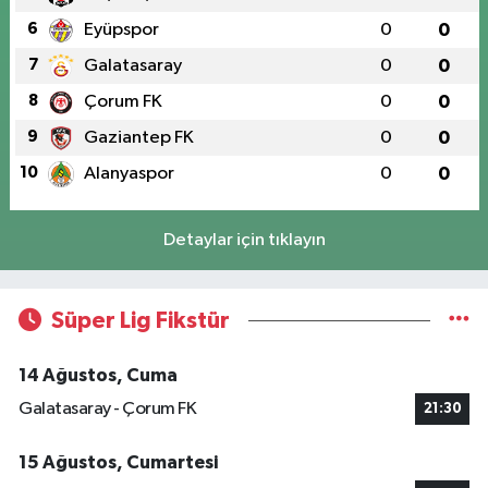
6
Eyüpspor
0
0
7
Galatasaray
0
0
8
Çorum FK
0
0
9
Gaziantep FK
0
0
10
Alanyaspor
0
0
Detaylar için tıklayın
Süper Lig Fikstür
14 Ağustos, Cuma
Galatasaray - Çorum FK
21:30
15 Ağustos, Cumartesi