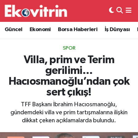
Güncel
Hava Durumu
Güncel
Ekonomi
Borsa Haberleri
İş Dünyası
Ekonomi
Trafik Durumu
SPOR
Borsa Haberleri
Süper Lig Puan Durumu ve Fikstür
Villa, prim ve Terim
gerilimi…
İş Dünyası
Tüm Manşetler
Hacıosmanoğlu’ndan çok
Lojistik
Son Dakika Haberleri
sert çıkış!
Otovitrin
Haber Arşivi
TFF Başkanı İbrahim Hacıosmanoğlu,
gündemdeki villa ve prim tartışmalarına ilişkin
Asayiş
dikkat çeken açıklamalarda bulundu.
Magazin