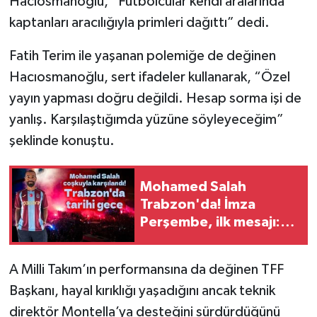
Hacıosmanoğlu, “Futbolcular kendi aralarında
kaptanları aracılığıyla primleri dağıttı” dedi.
Fatih Terim ile yaşanan polemiğe de değinen
Hacıosmanoğlu, sert ifadeler kullanarak, “Özel
yayın yapması doğru değildi. Hesap sorma işi de
yanlış. Karşılaştığımda yüzüne söyleyeceğim”
şeklinde konuştu.
Mohamed Salah
Trabzon'da! İmza
Perşembe, ilk mesajı:
"Bize her yer Trabzon"
A Milli Takım’ın performansına da değinen TFF
Başkanı, hayal kırıklığı yaşadığını ancak teknik
direktör Montella’ya desteğini sürdürdüğünü