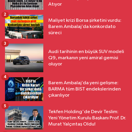
Atıyor
2
Maliyet krizi Borsa şirketini vurdu:
Barem Ambalaj’da konkordato
süreci
3
Audi tarihinin en büyük SUV modeli
Q9, markanın yeni amiral gemisi
oluyor
4
Barem Ambalaj’da yeni gelişme:
BARMA tüm BIST endekslerinden
çıkarılıyor
5
Tekfen Holding'de Devir Teslim:
Yeni Yönetim Kurulu Başkanı Prof. Dr.
Murat Yalçıntaş Oldu!