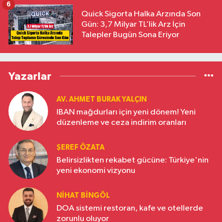
6
Quick Sigorta Halka Arzında Son
Gün: 3,7 Milyar TL’lik Arz İçin
Talepler Bugün Sona Eriyor
Yazarlar
AV. AHMET BURAK YALÇIN
IBAN mağdurları için yeni dönem! Yeni
düzenleme ve ceza indirim oranları
ŞEREF ÖZATA
Belirsizlikten rekabet gücüne: Türkiye'nin
yeni ekonomi vizyonu
NIHAT BINGÖL
DOA sistemi restoran, kafe ve otellerde
zorunlu oluyor