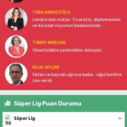
TUBA SARAÇOĞLU
Londra’dan notlar: Ticaretin, diplomasinin
ve küresel vizyonun başkentinde
Türkiye’nin yükselen gücü
TÜMAY MERCAN
Yöneticilikte yetkinlikler dönüştü
BILAL KOÇAK
Vatan ve bayrak uğruna baba - oğul birlikte
can verdi
Süper Lig Puan Durumu
Süper Lig