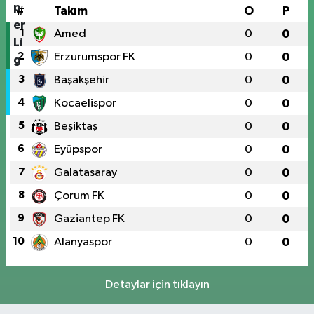
#
Takım
O
P
1
Amed
0
0
2
Erzurumspor FK
0
0
3
Başakşehir
0
0
4
Kocaelispor
0
0
5
Beşiktaş
0
0
6
Eyüpspor
0
0
7
Galatasaray
0
0
8
Çorum FK
0
0
9
Gaziantep FK
0
0
10
Alanyaspor
0
0
Detaylar için tıklayın