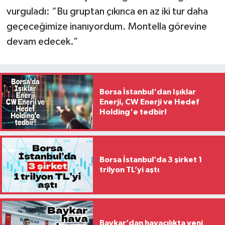
vurguladı: “Bu gruptan çıkınca en az iki tur daha
geçeceğimize inanıyordum. Montella görevine
devam edecek.”
Borsa İstanbul'dan Işıklar
Enerji, CW Enerji ve Hedef
Holding'e tedbir!
Borsa İstanbul’da 3 şirket 1
trilyon TL’yi aştı
Baykar’dan havacılıkta yeni