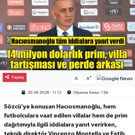
Gayrimenkul
Spor
Eğitim
Paylaş
-
+
A
A
30.06.2026 - 11:12
Okunma Süresi: 1 Dk
Sözcü’ye konuşan Hacıosmanoğlu, hem
futbolculara vaat edilen villalar hem de prim
dağıtımıyla ilgili iddialara yanıt verirken,
teknik direktör Vincenzo Montella ve Fatih