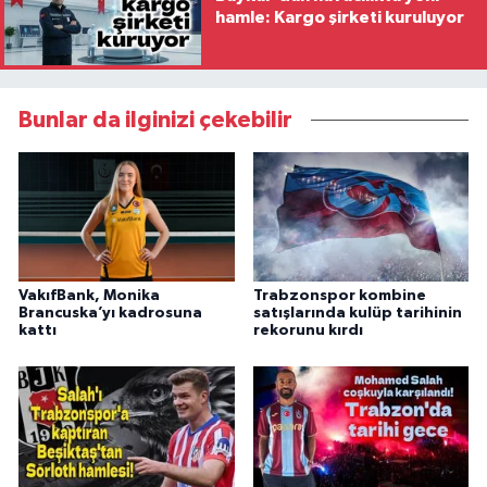
hamle: Kargo şirketi kuruluyor
Bunlar da ilginizi çekebilir
VakıfBank, Monika
Trabzonspor kombine
Brancuska’yı kadrosuna
satışlarında kulüp tarihinin
kattı
rekorunu kırdı