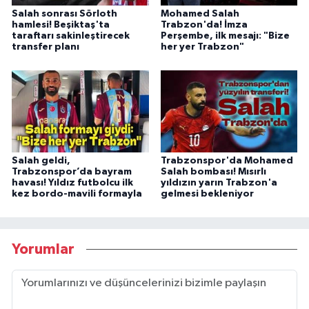
Salah sonrası Sörloth
Mohamed Salah
hamlesi! Beşiktaş'ta
Trabzon'da! İmza
taraftarı sakinleştirecek
Perşembe, ilk mesajı: "Bize
transfer planı
her yer Trabzon"
Salah geldi,
Trabzonspor'da Mohamed
Trabzonspor’da bayram
Salah bombası! Mısırlı
havası! Yıldız futbolcu ilk
yıldızın yarın Trabzon'a
kez bordo-mavili formayla
gelmesi bekleniyor
Yorumlar