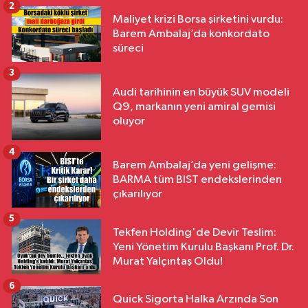
2
Maliyet krizi Borsa şirketini vurdu:
Barem Ambalaj’da konkordato
süreci
3
Audi tarihinin en büyük SUV modeli
Q9, markanın yeni amiral gemisi
oluyor
4
Barem Ambalaj’da yeni gelişme:
BARMA tüm BIST endekslerinden
çıkarılıyor
5
Tekfen Holding'de Devir Teslim:
Yeni Yönetim Kurulu Başkanı Prof. Dr.
Murat Yalçıntaş Oldu!
6
Quick Sigorta Halka Arzında Son