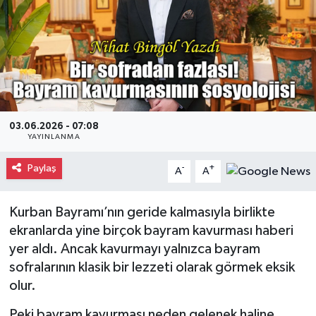
Gayrimenkul
Spor
Eğitim
03.06.2026 - 07:08
YAYINLANMA
Paylaş
-
+
A
A
Kurban Bayramı’nın geride kalmasıyla birlikte
ekranlarda yine birçok bayram kavurması haberi
yer aldı. Ancak kavurmayı yalnızca bayram
sofralarının klasik bir lezzeti olarak görmek eksik
olur.
Peki bayram kavurması neden gelenek haline