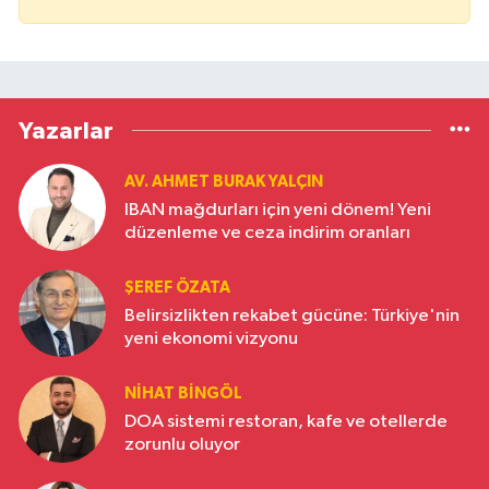
Yazarlar
AV. AHMET BURAK YALÇIN
IBAN mağdurları için yeni dönem! Yeni
düzenleme ve ceza indirim oranları
ŞEREF ÖZATA
Belirsizlikten rekabet gücüne: Türkiye'nin
yeni ekonomi vizyonu
NIHAT BINGÖL
DOA sistemi restoran, kafe ve otellerde
zorunlu oluyor