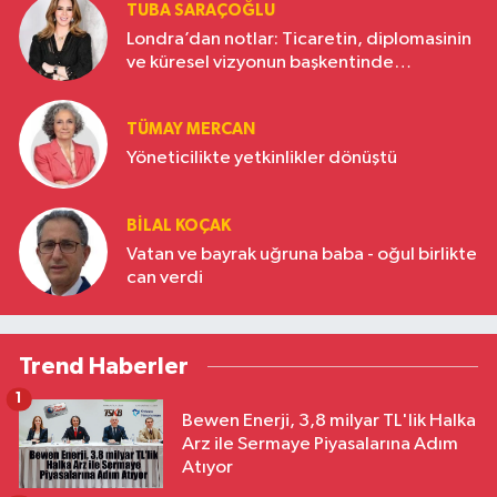
TUBA SARAÇOĞLU
Londra’dan notlar: Ticaretin, diplomasinin
ve küresel vizyonun başkentinde
Türkiye’nin yükselen gücü
TÜMAY MERCAN
Yöneticilikte yetkinlikler dönüştü
BILAL KOÇAK
Vatan ve bayrak uğruna baba - oğul birlikte
can verdi
Trend Haberler
1
Bewen Enerji, 3,8 milyar TL'lik Halka
Arz ile Sermaye Piyasalarına Adım
Atıyor