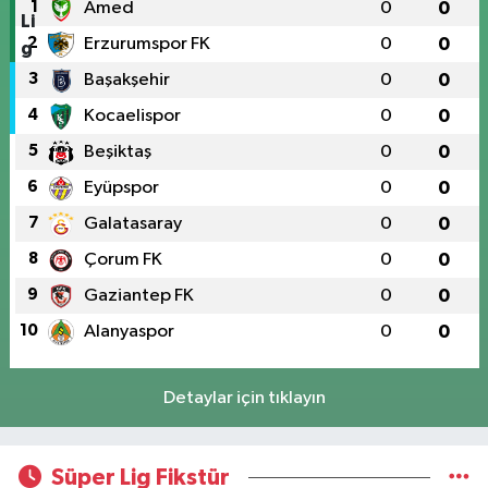
1
Amed
0
0
2
Erzurumspor FK
0
0
3
Başakşehir
0
0
4
Kocaelispor
0
0
5
Beşiktaş
0
0
6
Eyüpspor
0
0
7
Galatasaray
0
0
8
Çorum FK
0
0
9
Gaziantep FK
0
0
10
Alanyaspor
0
0
Detaylar için tıklayın
Süper Lig Fikstür