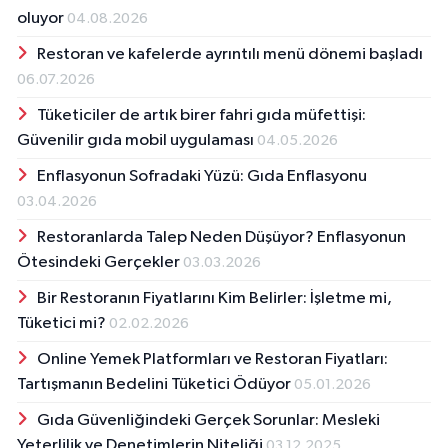
oluyor
04.08.2026
Restoran ve kafelerde ayrıntılı menü dönemi başladı
06.07.2026
Tüketiciler de artık birer fahri gıda müfettişi:
Güvenilir gıda mobil uygulaması
04.05.2026
Enflasyonun Sofradaki Yüzü: Gıda Enflasyonu
03.04.2026
Restoranlarda Talep Neden Düşüyor? Enflasyonun
Ötesindeki Gerçekler
03.03.2026
Bir Restoranın Fiyatlarını Kim Belirler: İşletme mi,
Tüketici mi?
02.02.2026
Online Yemek Platformları ve Restoran Fiyatları:
Tartışmanın Bedelini Tüketici Ödüyor
05.01.2026
Gıda Güvenliğindeki Gerçek Sorunlar: Mesleki
Yeterlilik ve Denetimlerin Niteliği
03.12.2025