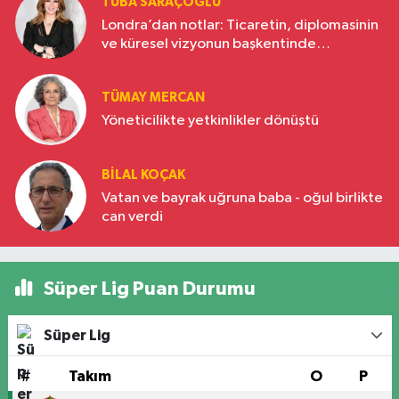
TUBA SARAÇOĞLU
Londra’dan notlar: Ticaretin, diplomasinin
ve küresel vizyonun başkentinde
Türkiye’nin yükselen gücü
TÜMAY MERCAN
Yöneticilikte yetkinlikler dönüştü
BILAL KOÇAK
Vatan ve bayrak uğruna baba - oğul birlikte
can verdi
Süper Lig Puan Durumu
Süper Lig
#
Takım
O
P