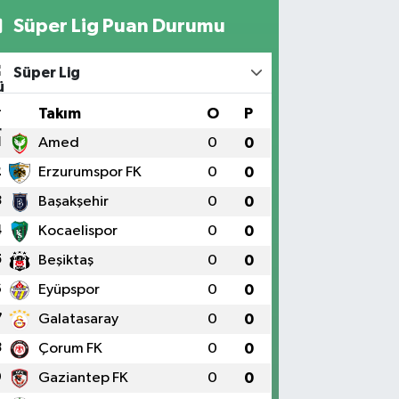
Süper Lig Puan Durumu
Süper Lig
#
Takım
O
P
1
Amed
0
0
2
Erzurumspor FK
0
0
3
Başakşehir
0
0
4
Kocaelispor
0
0
5
Beşiktaş
0
0
6
Eyüpspor
0
0
7
Galatasaray
0
0
8
Çorum FK
0
0
9
Gaziantep FK
0
0