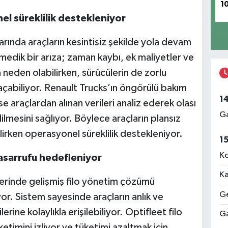
1
el süreklilik destekleniyor
rında araçların kesintisiz şekilde yola devam
edik bir arıza; zaman kaybı, ek maliyetler ve
neden olabilirken, sürücülerin de zorlu
çabiliyor. Renault Trucks’ın öngörülü bakım
1
e araçlardan alınan verileri analiz ederek olası
Ga
lmesini sağlıyor. Böylece araçların plansız
irken operasyonel süreklilik destekleniyor.
1
Ko
 tasarrufu hedefleniyor
Ka
lerinde gelişmiş filo yönetim çözümü
Ge
or. Sistem sayesinde araçların anlık ve
erine kolaylıkla erişilebiliyor. Optifleet filo
Ga
ketimini izliyor ve tüketimi azaltmak için