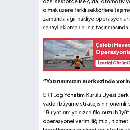
özel sektörde ise gıda, otomotiv y
olmak üzere farklı sektörlere taşıma
zamanda ağır nakliye operasyonların
sanayi ekipmanlarının taşınmasında 
Çelebi Havacı
Operasyonlar
İçeriği Görünt
“Yatırımımızın merkezinde verim
ERTLog Yönetim Kurulu Üyesi Berk Er
vadeli büyüme stratejisinin önemli b
“Bu yatırım yalnızca filomuzu büy
operasyonel verimliliğimizi, hizmet 