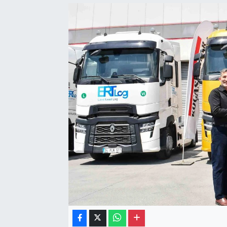
Gayrimenkul
Spor
Eğitim