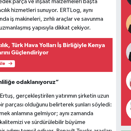
edek parça ve inşaat malzemeleri başta
cılık hizmetleri sunuyor. ERTLog, aynı
da iş makineleri, zırhlı araçlar ve savunma
uzmanlaşmış yapısıyla dikkat çekiyor.
lık, Türk Hava Yolları İş Birliğiyle Kenya
ını Güçlendiriyor
üle
liliğe odaklanıyoruz”
tuş, gerçekleştirilen yatırımın şirketin uzun
ir parçası olduğunu belirterek şunları söyledi:
ütmek anlamına gelmiyor; aynı zamanda
kalitemizi ve sürdürülebilir büyüme