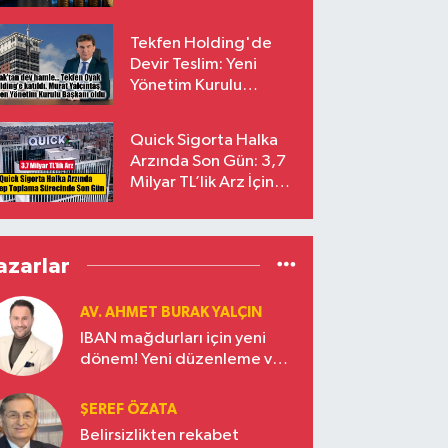
endekslerinden
çıkarılıyor
Tekfen Holding'de
Devir Teslim: Yeni
Yönetim Kurulu
Başkanı Prof. Dr. Murat
Yalçıntaş Oldu!
Quick Sigorta Halka
Arzında Son Gün: 3,7
Milyar TL’lik Arz İçin
Talepler Bugün Sona
Eriyor
azarlar
AV. AHMET BURAK YALÇIN
IBAN mağdurları için yeni
dönem! Yeni düzenleme ve
ceza indirim oranları
ŞEREF ÖZATA
Belirsizlikten rekabet