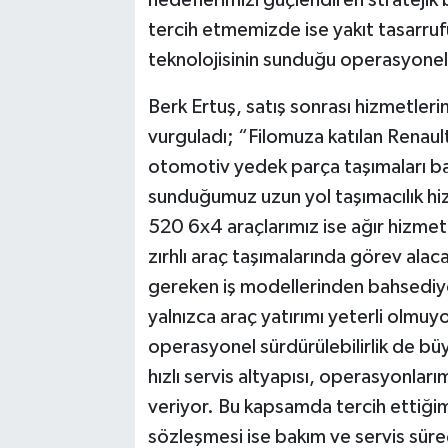
hedeflerimizi güçlendiren stratejik b
tercih etmemizde ise yakıt tasarruf
teknolojisinin sunduğu operasyonel a
Berk Ertuş, satış sonrası hizmetleri
vurguladı; “Filomuza katılan Renault
otomotiv yedek parça taşımaları ba
sunduğumuz uzun yol taşımacılık hiz
520 6x4 araçlarımız ise ağır hizmet 
zırhlı araç taşımalarında görev alac
gereken iş modellerinden bahsediyo
yalnızca araç yatırımı yeterli olmuyo
operasyonel sürdürülebilirlik de bü
hızlı servis altyapısı, operasyonlar
veriyor. Bu kapsamda tercih ettiğim
sözleşmesi ise bakım ve servis süre