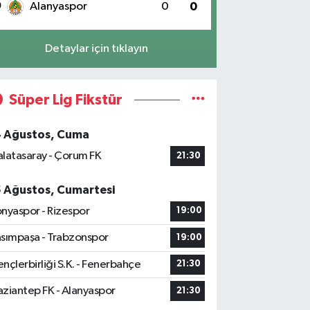
0
Alanyaspor
0
0
Detaylar için tıklayın
Süper Lig Fikstür
4 Ağustos, Cuma
latasaray - Çorum FK
21:30
5 Ağustos, Cumartesi
nyaspor - Rizespor
19:00
sımpaşa - Trabzonspor
19:00
nçlerbirliği S.K. - Fenerbahçe
21:30
ziantep FK - Alanyaspor
21:30