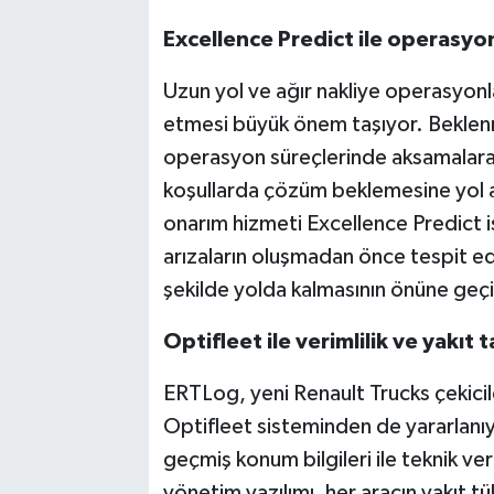
Excellence Predict ile operasyon
Uzun yol ve ağır nakliye operasyonla
etmesi büyük önem taşıyor. Beklenm
operasyon süreçlerinde aksamalara 
koşullarda çözüm beklemesine yol a
onarım hizmeti Excellence Predict is
arızaların oluşmadan önce tespit edi
şekilde yolda kalmasının önüne geçil
Optifleet ile verimlilik ve yakıt
ERTLog, yeni Renault Trucks çekici
Optifleet sisteminden de yararlanıy
geçmiş konum bilgileri ile teknik veril
yönetim yazılımı, her aracın yakıt tü