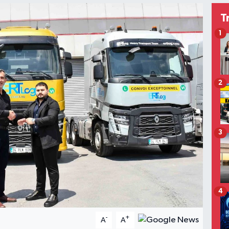
T
1
2
3
4
-
+
A
A