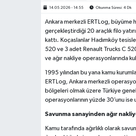
14.05.2026 - 14:55
Okunma Süresi: 4 Dk
Ankara merkezli ERTLog, büyüme he
gerçekleştirdiği 20 araçlık filo yatır
kattı. Koçaslanlar Hadımköy tesisle
520 ve 3 adet Renault Trucks C 520 
ve ağır nakliye operasyonlarında kul
1995 yılından bu yana kamu kurumlar
ERTLog, Ankara merkezli operasyo
bölgeleri olmak üzere Türkiye geneli
operasyonlarının yüzde 30’unu ise ul
Savunma sanayinden ağır nakli
Kamu tarafında ağırlıklı olarak sav