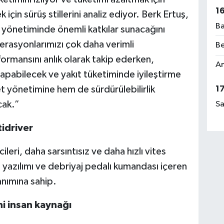
1
 için sürüş stillerini analiz ediyor. Berk Ertuş,
Ba
 yönetiminde önemli katkılar sunacağını
erasyonlarımızı çok daha verimli
Be
ormansını anlık olarak takip ederken,
Am
yapabilecek ve yakıt tüketiminde iyileştirme
t yönetimine hem de sürdürülebilirlik
1
cak.”
Sa
tidriver
eri, daha sarsıntısız ve daha hızlı vites
ol yazılımı ve debriyaj pedalı kumandası içeren
anımına sahip.
ni insan kaynağı