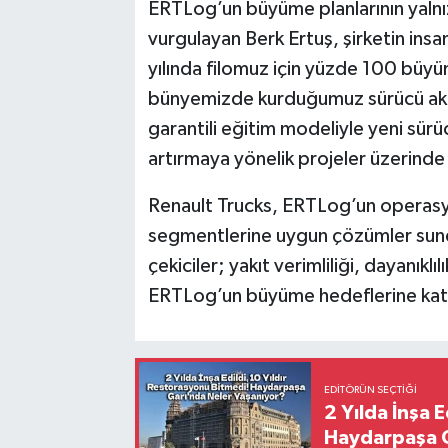
ERTLog’un büyüme planlarının yalnızc
vurgulayan Berk Ertuş, şirketin insa
yılında filomuz için yüzde 100 büy
bünyemizde kurduğumuz sürücü akade
garantili eğitim modeliyle yeni sürüc
artırmaya yönelik projeler üzerinde 
Renault Trucks, ERTLog’un operasyon
segmentlerine uygun çözümler sundu.
çekiciler; yakıt verimliliği, dayanıkl
ERTLog’un büyüme hedeflerine katkı
EDITÖRÜN SEÇTIĞI
2 Yılda İnşa 
Haydarpaşa G