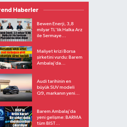
rend Haberler
Bewen Enerji, 3,8
milyar TL'lik Halka Arz
ile Sermaye
Piyasalarına Adım
Atıyor
Maliyet krizi Borsa
şirketini vurdu: Barem
Ambalaj’da
konkordato süreci
Audi tarihinin en
büyük SUV modeli
Q9, markanın yeni
amiral gemisi oluyor
Barem Ambalaj’da
yeni gelişme: BARMA
tüm BIST