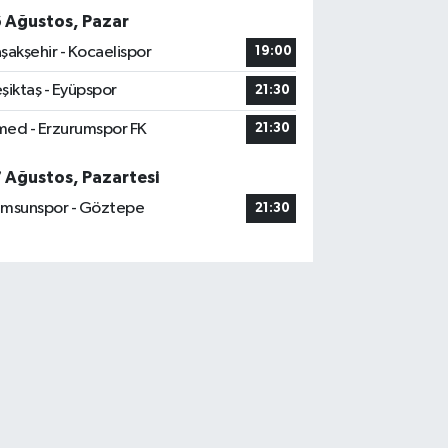
6 Ağustos, Pazar
şakşehir - Kocaelispor
19:00
şiktaş - Eyüpspor
21:30
ed - Erzurumspor FK
21:30
7 Ağustos, Pazartesi
msunspor - Göztepe
21:30