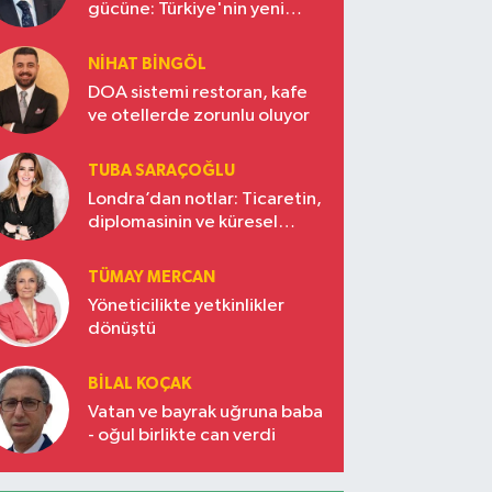
gücüne: Türkiye'nin yeni
ekonomi vizyonu
NIHAT BINGÖL
DOA sistemi restoran, kafe
ve otellerde zorunlu oluyor
TUBA SARAÇOĞLU
Londra’dan notlar: Ticaretin,
diplomasinin ve küresel
vizyonun başkentinde
Türkiye’nin yükselen gücü
TÜMAY MERCAN
Yöneticilikte yetkinlikler
dönüştü
BILAL KOÇAK
Vatan ve bayrak uğruna baba
- oğul birlikte can verdi