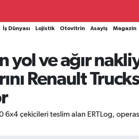
İş Dünyası
Lojistik
Otovitrin
Asayiş
Magazin
 yol ve ağır nakli
ını Renault Trucks 
r
 6x4 çekicileri teslim alan ERTLog, opera