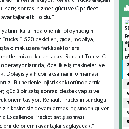
ir adımı temsil ediyor. Renault Trucks araçları
u, satış sonrası hizmet gücü ve Optifleet
vantajlar etkili oldu.”
n yatırım kararında önemli rol oynadığını
 Trucks T 520 çekicileri, gıda, mobilya,
şta olmak üzere farklı sektörlere
metlerimizde kullanılacak. Renault Trucks C
operasyonlarında, özellikle iş makineleri ve
ak. Dolayısıyla hiçbir aksamanın olmaması
ruz. Bu nedenle lojistik sektöründe artık
r; güçlü bir satış sonrası destek yapısı ve
yük önem taşıyor. Renault Trucks’ın sunduğu
ımızın kesintisiz devam etmesi açısından güven
iz Excellence Predict satış sonrası
çlerinde önemli avantajlar sağlayacak.”