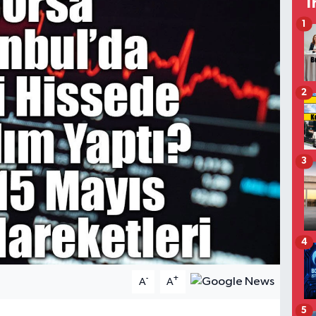
T
1
2
3
4
-
+
A
A
5