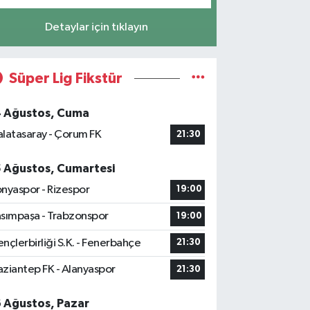
Detaylar için tıklayın
Süper Lig Fikstür
4 Ağustos, Cuma
latasaray - Çorum FK
21:30
5 Ağustos, Cumartesi
nyaspor - Rizespor
19:00
sımpaşa - Trabzonspor
19:00
nçlerbirliği S.K. - Fenerbahçe
21:30
ziantep FK - Alanyaspor
21:30
6 Ağustos, Pazar