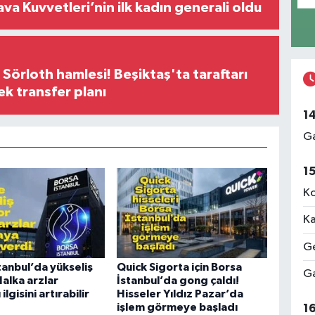
ava Kuvvetleri’nin ilk kadın generali oldu
 Sörloth hamlesi! Beşiktaş'ta taraftarı
ek transfer planı
1
Ga
1
Ko
Ka
Ge
tanbul’da yükseliş
Quick Sigorta için Borsa
Ga
Halka arzlar
İstanbul’da gong çaldı!
ilgisini artırabilir
Hisseler Yıldız Pazar’da
işlem görmeye başladı
1