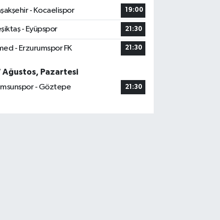
şakşehir - Kocaelispor
19:00
şiktaş - Eyüpspor
21:30
ed - Erzurumspor FK
21:30
7 Ağustos, Pazartesi
msunspor - Göztepe
21:30