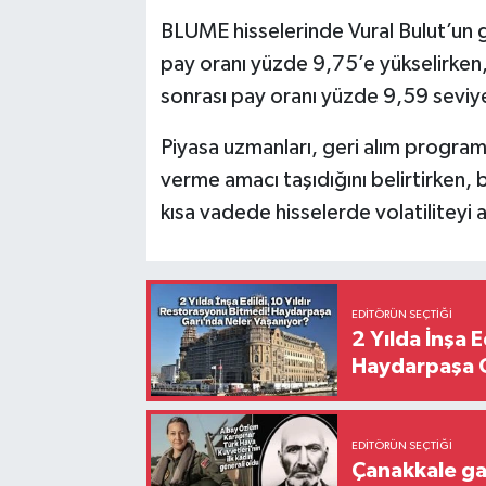
BLUME hisselerinde Vural Bulut’un g
pay oranı yüzde 9,75’e yükselirken,
sonrası pay oranı yüzde 9,59 seviye
Piyasa uzmanları, geri alım programla
verme amacı taşıdığını belirtirken, 
kısa vadede hisselerde volatiliteyi 
EDITÖRÜN SEÇTIĞI
2 Yılda İnşa 
Haydarpaşa G
EDITÖRÜN SEÇTIĞI
Çanakkale ga