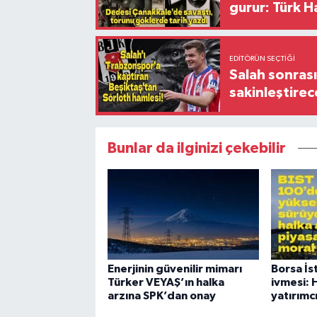
gurur: Türk H
EDITÖRÜN SEÇTIĞI
Salah sonrası
sakinleştirec
Bunlar da ilginizi çekebilir
Enerjinin güvenilir mimarı
Borsa İs
Türker VEYAŞ’ın halka
ivmesi: 
arzına SPK’dan onay
yatırımcı 