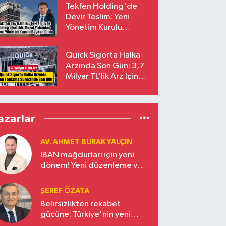
Tekfen Holding'de
Devir Teslim: Yeni
Yönetim Kurulu
Başkanı Prof. Dr. Murat
Yalçıntaş Oldu!
Quick Sigorta Halka
Arzında Son Gün: 3,7
Milyar TL’lik Arz İçin
Talepler Bugün Sona
Eriyor
azarlar
AV. AHMET BURAK YALÇIN
IBAN mağdurları için yeni
dönem! Yeni düzenleme ve
ceza indirim oranları
ŞEREF ÖZATA
Belirsizlikten rekabet
gücüne: Türkiye'nin yeni
ekonomi vizyonu