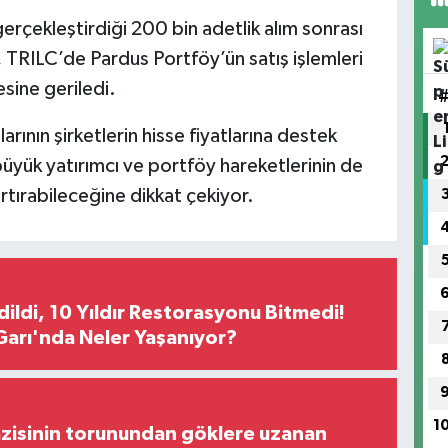
erçekleştirdiği 200 bin adetlik alım sonrası
 TRILC’de Pardus Portföy’ün satış işlemleri
sine geriledi.
rının şirketlerin hisse fiyatlarına destek
büyük yatırımcı ve portföy hareketlerinin de
artırabileceğine dikkat çekiyor.
Edildi, 10 Yıldır Restorasyonu Bitmedi!
arı'nda Neler Yaşanıyor?
1
zisinin torunundan göklere uzanan