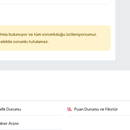
tmiş bulunuyor ve tüm sorumluluğu üstleniyorsunuz.
 şekilde sorumlu tutulamaz.
afik Durumu
Puan Durumu ve Fikstür
ber Arşivi