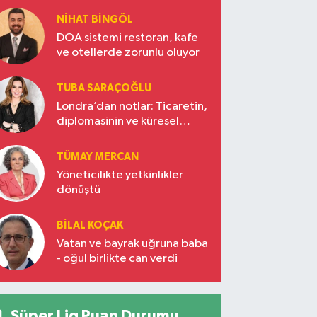
NIHAT BINGÖL
DOA sistemi restoran, kafe
ve otellerde zorunlu oluyor
TUBA SARAÇOĞLU
Londra’dan notlar: Ticaretin,
diplomasinin ve küresel
vizyonun başkentinde
Türkiye’nin yükselen gücü
TÜMAY MERCAN
Yöneticilikte yetkinlikler
dönüştü
BILAL KOÇAK
Vatan ve bayrak uğruna baba
- oğul birlikte can verdi
Süper Lig Puan Durumu