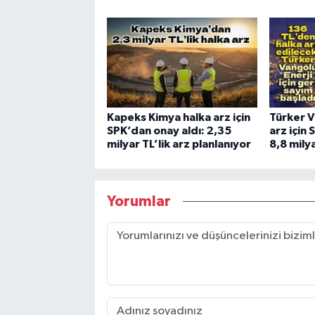
Kapeks Kimya halka arz için
Türker V
SPK’dan onay aldı: 2,35
arz için 
milyar TL’lik arz planlanıyor
8,8 milya
Yorumlar