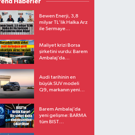
rend Haberler
Bewen Enerji, 3,8
milyar TL'lik Halka Arz
ile Sermaye
Piyasalarına Adım
Atıyor
Maliyet krizi Borsa
şirketini vurdu: Barem
Ambalaj’da
konkordato süreci
Audi tarihinin en
büyük SUV modeli
Q9, markanın yeni
amiral gemisi oluyor
Barem Ambalaj’da
yeni gelişme: BARMA
tüm BIST
endekslerinden
çıkarılıyor