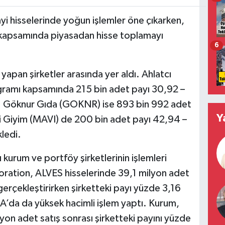
yi hisselerinde yoğun işlemler öne çıkarken,
ı kapsamında piyasadan hisse toplamayı
6
an şirketler arasında yer aldı. Ahlatcı
ramı kapsamında 215 bin adet payı 30,92 –
ldı. Göknur Gıda (GOKNR) ise 893 bin 992 adet
Y
vi Giyim (MAVI) de 200 bin adet payı 42,94 –
ledi.
kurum ve portföy şirketlerinin işlemleri
oration, ALVES hisselerinde 39,1 milyon adet
 gerçekleştirirken şirketteki payı yüzde 3,16
A’da da yüksek hacimli işlem yaptı. Kurum,
yon adet satış sonrası şirketteki payını yüzde