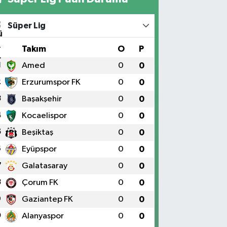
Süper Lig
#
Takım
O
P
1
Amed
0
0
2
Erzurumspor FK
0
0
3
Başakşehir
0
0
4
Kocaelispor
0
0
5
Beşiktaş
0
0
6
Eyüpspor
0
0
7
Galatasaray
0
0
8
Çorum FK
0
0
9
Gaziantep FK
0
0
0
Alanyaspor
0
0