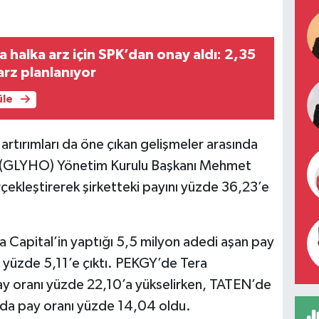
 halka arz için SPK’dan onay aldı: 2,35
 arz planlanıyor
üle
y artırımları da öne çıkan gelişmeler arasında
de (GLYHO) Yönetim Kurulu Başkanı Mehmet
ekleştirerek şirketteki payını yüzde 36,23’e
apital’in yaptığı 5,5 milyon adedi aşan pay
 yüzde 5,11’e çıktı. PEKGY’de Tera
pay oranı yüzde 22,10’a yükselirken, TATEN’de
nda pay oranı yüzde 14,04 oldu.