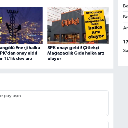
Ba
Be
Am
1
angölü Enerji halka
SPK onayı geldi! Çitlekçi
Sa
SPK’dan onay aldı!
Mağazacılık Gıda halka arz
r TL’lik dev arz
oluyor