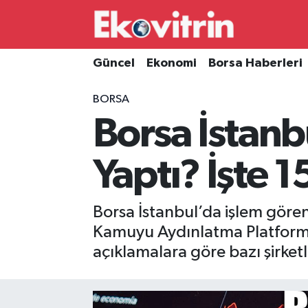
Güncel
Hava Durumu
Güncel
Ekonomi
Borsa Haberleri
Ekonomi
Trafik Durumu
BORSA
Borsa İstanb
Borsa Haberleri
Süper Lig Puan Durumu ve Fikstür
İş Dünyası
Tüm Manşetler
Yaptı? İşte 
Lojistik
Son Dakika Haberleri
Borsa İstanbul’da işlem gören 
Otovitrin
Haber Arşivi
Kamuyu Aydınlatma Platformu
açıklamalara göre bazı şirket
Asayiş
Magazin