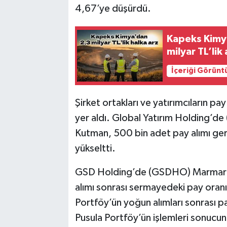
4,67’ye düşürdü.
Kapeks Kimya
milyar TL’lik
İçeriği Görünt
Şirket ortakları ve yatırımcıların pa
yer aldı. Global Yatırım Holding’
Kutman, 500 bin adet pay alımı gerç
yükseltti.
GSD Holding’de (GSDHO) Marmara C
alımı sonrası sermayedeki pay oranı
Portföy’ün yoğun alımları sonrası 
Pusula Portföy’ün işlemleri sonucu