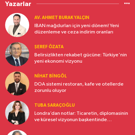
Yazarlar
AV. AHMET BURAK YALÇIN
IBAN mağdurları için yeni dönem! Yeni
düzenleme ve ceza indirim oranları
ŞEREF ÖZATA
Belirsizlikten rekabet gücüne: Türkiye'nin
yeni ekonomi vizyonu
NIHAT BINGÖL
DOA sistemi restoran, kafe ve otellerde
zorunlu oluyor
TUBA SARAÇOĞLU
Londra’dan notlar: Ticaretin, diplomasinin
ve küresel vizyonun başkentinde
Türkiye’nin yükselen gücü