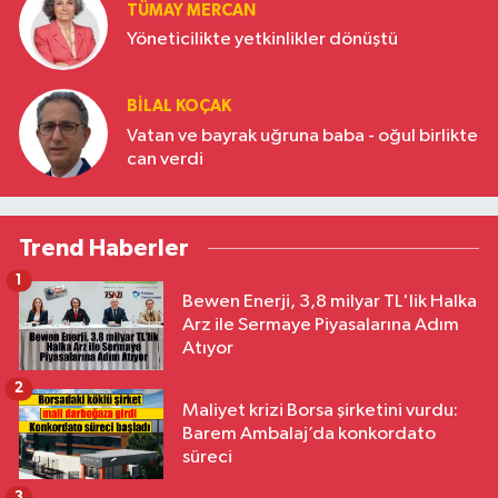
TÜMAY MERCAN
Yöneticilikte yetkinlikler dönüştü
BILAL KOÇAK
Vatan ve bayrak uğruna baba - oğul birlikte
can verdi
Trend Haberler
1
Bewen Enerji, 3,8 milyar TL'lik Halka
Arz ile Sermaye Piyasalarına Adım
Atıyor
2
Maliyet krizi Borsa şirketini vurdu:
Barem Ambalaj’da konkordato
süreci
3