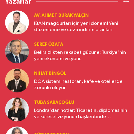
Yazarlar
AV. AHMET BURAK YALÇIN
IBAN mağdurları için yeni dönem! Yeni
düzenleme ve ceza indirim oranları
ŞEREF ÖZATA
Belirsizlikten rekabet gücüne: Türkiye'nin
yeni ekonomi vizyonu
NIHAT BINGÖL
DOA sistemi restoran, kafe ve otellerde
zorunlu oluyor
TUBA SARAÇOĞLU
Londra’dan notlar: Ticaretin, diplomasinin
ve küresel vizyonun başkentinde
Türkiye’nin yükselen gücü