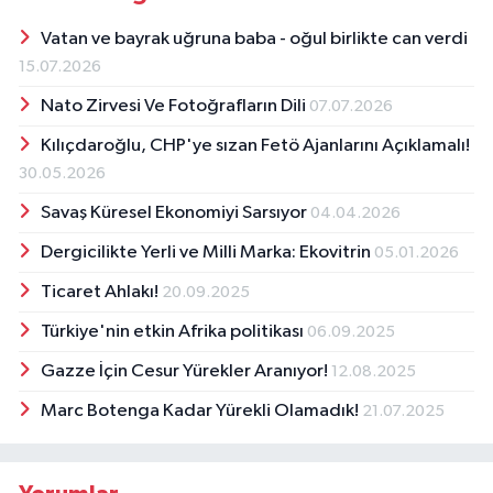
Vatan ve bayrak uğruna baba - oğul birlikte can verdi
15.07.2026
Nato Zirvesi Ve Fotoğrafların Dili
07.07.2026
Kılıçdaroğlu, CHP'ye sızan Fetö Ajanlarını Açıklamalı!
30.05.2026
Savaş Küresel Ekonomiyi Sarsıyor
04.04.2026
Dergicilikte Yerli ve Milli Marka: Ekovitrin
05.01.2026
Ticaret Ahlakı!
20.09.2025
Türkiye'nin etkin Afrika politikası
06.09.2025
Gazze İçin Cesur Yürekler Aranıyor!
12.08.2025
Marc Botenga Kadar Yürekli Olamadık!
21.07.2025