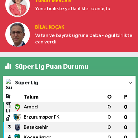
TÜMAY MERCAN
Yöneticilikte yetkinlikler dönüştü
BILAL KOÇAK
Vatan ve bayrak uğruna baba - oğul birlikte
can verdi
Süper Lig Puan Durumu
Süper Lig
#
Takım
O
P
1
Amed
0
0
2
Erzurumspor FK
0
0
3
Başakşehir
0
0
4
Kocaelispor
0
0