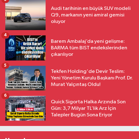
Audi tarihinin en büyük SUV modeli
Q9, markanın yeni amiral gemisi
oluyor
4
Barem Ambalaj’da yeni gelişme:
BARMA tüm BIST endekslerinden
çıkarılıyor
5
Tekfen Holding'de Devir Teslim:
Yeni Yönetim Kurulu Başkanı Prof. Dr.
Murat Yalçıntaş Oldu!
6
Quick Sigorta Halka Arzında Son
Gün: 3,7 Milyar TL’lik Arz İçin
Talepler Bugün Sona Eriyor