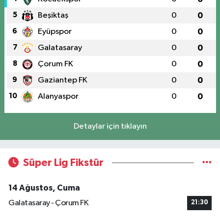
5
Beşiktaş
0
0
6
Eyüpspor
0
0
7
Galatasaray
0
0
8
Çorum FK
0
0
9
Gaziantep FK
0
0
10
Alanyaspor
0
0
Detaylar için tıklayın
Süper Lig Fikstür
14 Ağustos, Cuma
Galatasaray - Çorum FK
21:30