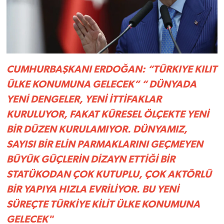
CUMHURBAŞKANI ERDOĞAN: “TÜRKIYE KILIT
ÜLKE KONUMUNA GELECEK” “ DÜNYADA
YENİ DENGELER, YENİ İTTİFAKLAR
KURULUYOR, FAKAT KÜRESEL ÖLÇEKTE YENİ
BİR DÜZEN KURULAMIYOR. DÜNYAMIZ,
SAYISI BİR ELİN PARMAKLARINI GEÇMEYEN
BÜYÜK GÜÇLERİN DİZAYN ETTİĞİ BİR
STATÜKODAN ÇOK KUTUPLU, ÇOK AKTÖRLÜ
BİR YAPIYA HIZLA EVRİLİYOR. BU YENİ
SÜREÇTE TÜRKİYE KİLİT ÜLKE KONUMUNA
GELECEK"