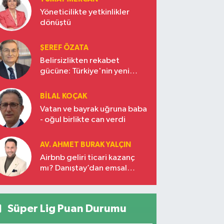
Yöneticilikte yetkinlikler
dönüştü
ŞEREF ÖZATA
Belirsizlikten rekabet
gücüne: Türkiye'nin yeni
ekonomi vizyonu
BILAL KOÇAK
Vatan ve bayrak uğruna baba
- oğul birlikte can verdi
AV. AHMET BURAK YALÇIN
Airbnb geliri ticari kazanç
mı? Danıştay’dan emsal
karar!
Süper Lig Puan Durumu