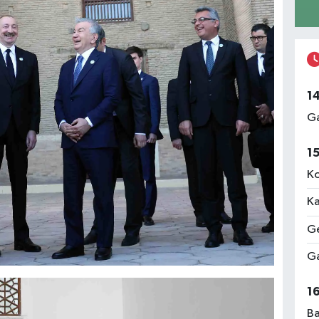
1
Ga
1
Ko
Ka
Ge
Ga
1
Ba