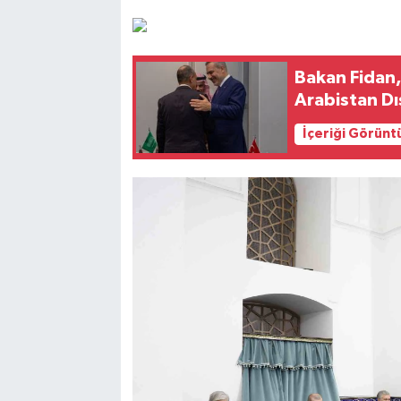
Bakan Fidan,
Arabistan Dış
İçeriği Görünt