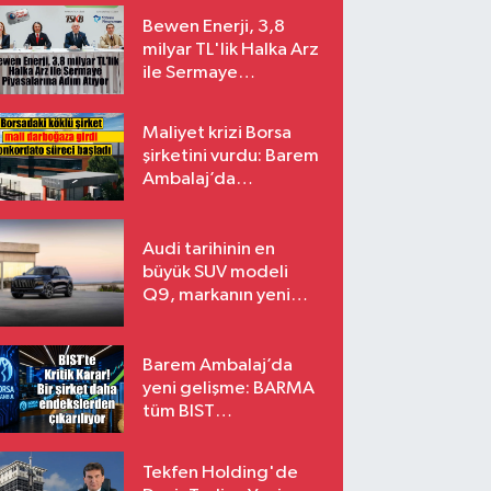
Bewen Enerji, 3,8
milyar TL'lik Halka Arz
ile Sermaye
Piyasalarına Adım
Atıyor
Maliyet krizi Borsa
şirketini vurdu: Barem
Ambalaj’da
konkordato süreci
Audi tarihinin en
büyük SUV modeli
Q9, markanın yeni
amiral gemisi oluyor
Barem Ambalaj’da
yeni gelişme: BARMA
tüm BIST
endekslerinden
çıkarılıyor
Tekfen Holding'de