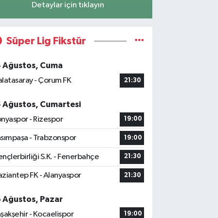
Detaylar için tıklayın
Süper Lig Fikstür
4 Ağustos, Cuma
latasaray - Çorum FK
21:30
5 Ağustos, Cumartesi
nyaspor - Rizespor
19:00
sımpaşa - Trabzonspor
19:00
nçlerbirliği S.K. - Fenerbahçe
21:30
ziantep FK - Alanyaspor
21:30
6 Ağustos, Pazar
şakşehir - Kocaelispor
19:00