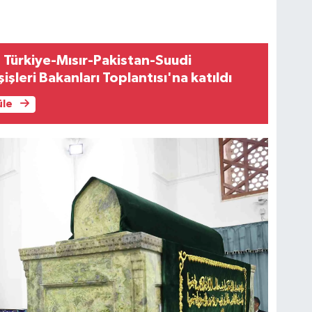
 Türkiye-Mısır-Pakistan-Suudi
işleri Bakanları Toplantısı'na katıldı
üle