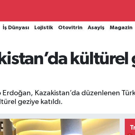
İş Dünyası
Lojistik
Otovitrin
Asayiş
Magazin
istan’da kültürel
rdoğan, Kazakistan’da düzenlenen Türk De
türel geziye katıldı.
T