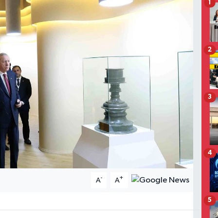
1
2
3
4
-
+
A
A
5