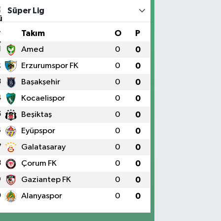
Süper Lig
#
Takım
O
P
1
Amed
0
0
2
Erzurumspor FK
0
0
3
Başakşehir
0
0
4
Kocaelispor
0
0
5
Beşiktaş
0
0
6
Eyüpspor
0
0
7
Galatasaray
0
0
8
Çorum FK
0
0
9
Gaziantep FK
0
0
0
Alanyaspor
0
0