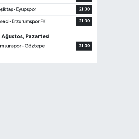
şiktaş - Eyüpspor
21:30
ed - Erzurumspor FK
21:30
7 Ağustos, Pazartesi
msunspor - Göztepe
21:30