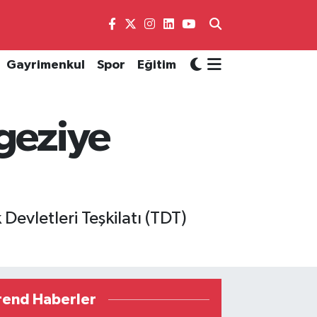
Gayrimenkul
Spor
Eğitim
 geziye
vletleri Teşkilatı (TDT)
rend Haberler