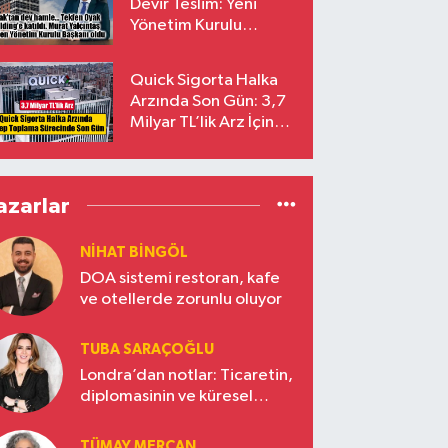
Devir Teslim: Yeni
Yönetim Kurulu
Başkanı Prof. Dr. Murat
Yalçıntaş Oldu!
Quick Sigorta Halka
Arzında Son Gün: 3,7
Milyar TL’lik Arz İçin
Talepler Bugün Sona
Eriyor
azarlar
NIHAT BINGÖL
DOA sistemi restoran, kafe
ve otellerde zorunlu oluyor
TUBA SARAÇOĞLU
Londra’dan notlar: Ticaretin,
diplomasinin ve küresel
vizyonun başkentinde
Türkiye’nin yükselen gücü
TÜMAY MERCAN