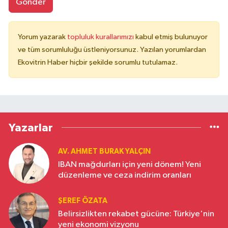
Gönder
Yorum yazarak
topluluk kurallarımızı
kabul etmiş bulunuyor
ve tüm sorumluluğu üstleniyorsunuz. Yazılan yorumlardan
Ekovitrin Haber hiçbir şekilde sorumlu tutulamaz.
Yazarlar
AV. AHMET BURAK YALÇIN
IBAN mağdurları için yeni dönem! Yeni
düzenleme ve ceza indirim oranları
ŞEREF ÖZATA
Belirsizlikten rekabet gücüne: Türkiye'nin
yeni ekonomi vizyonu