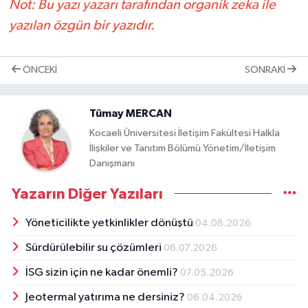
Not: Bu yazı yazarı tarafından organik zeka ile
yazılan özgün bir yazıdır.
ÖNCEKI
SONRAKI
Tümay MERCAN
Kocaeli Üniversitesi İletişim Fakültesi Halkla
İlişkiler ve Tanıtım Bölümü Yönetim/İletişim
Danışmanı
Yazarın Diğer Yazıları
Yöneticilikte yetkinlikler dönüştü
04.08.2026
Sürdürülebilir su çözümleri
06.07.2026
İSG sizin için ne kadar önemli?
07.05.2026
Jeotermal yatırıma ne dersiniz?
06.04.2026