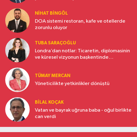
NIHAT BINGÖL
DOA sistemi restoran, kafe ve otellerde
zorunlu oluyor
TUBA SARAÇOĞLU
Londra’dan notlar: Ticaretin, diplomasinin
ve küresel vizyonun başkentinde
Türkiye’nin yükselen gücü
TÜMAY MERCAN
Yöneticilikte yetkinlikler dönüştü
BILAL KOÇAK
Vatan ve bayrak uğruna baba - oğul birlikte
can verdi