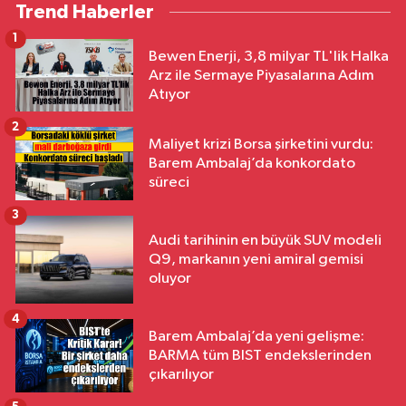
Trend Haberler
1
Bewen Enerji, 3,8 milyar TL'lik Halka
Arz ile Sermaye Piyasalarına Adım
Atıyor
2
Maliyet krizi Borsa şirketini vurdu:
Barem Ambalaj’da konkordato
süreci
3
Audi tarihinin en büyük SUV modeli
Q9, markanın yeni amiral gemisi
oluyor
4
Barem Ambalaj’da yeni gelişme:
BARMA tüm BIST endekslerinden
çıkarılıyor