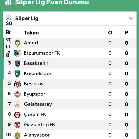
Süper Lig Puan Durumu
Süper Lig
#
Takım
O
P
1
Amed
0
0
2
Erzurumspor FK
0
0
3
Başakşehir
0
0
4
Kocaelispor
0
0
5
Beşiktaş
0
0
6
Eyüpspor
0
0
7
Galatasaray
0
0
8
Çorum FK
0
0
9
Gaziantep FK
0
0
10
Alanyaspor
0
0