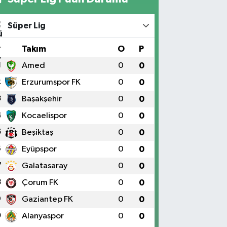
Süper Lig
#
Takım
O
P
1
Amed
0
0
2
Erzurumspor FK
0
0
3
Başakşehir
0
0
4
Kocaelispor
0
0
5
Beşiktaş
0
0
6
Eyüpspor
0
0
7
Galatasaray
0
0
8
Çorum FK
0
0
9
Gaziantep FK
0
0
0
Alanyaspor
0
0