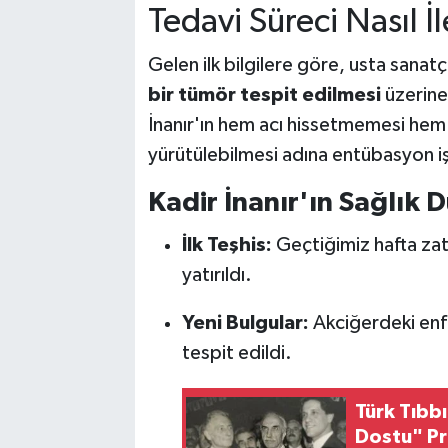
Tedavi Süreci Nasıl İ
Gelen ilk bilgilere göre, usta sanatç
bir tümör tespit edilmesi
üzerine
İnanır'ın hem acı hissetmemesi hem 
yürütülebilmesi adına entübasyon iş
Kadir İnanır'ın Sağlık 
İlk Teşhis:
Geçtiğimiz hafta zat
yatırıldı.
Yeni Bulgular:
Akciğerdeki enfe
tespit edildi.
Türk Tıbb
Dostu" Pro