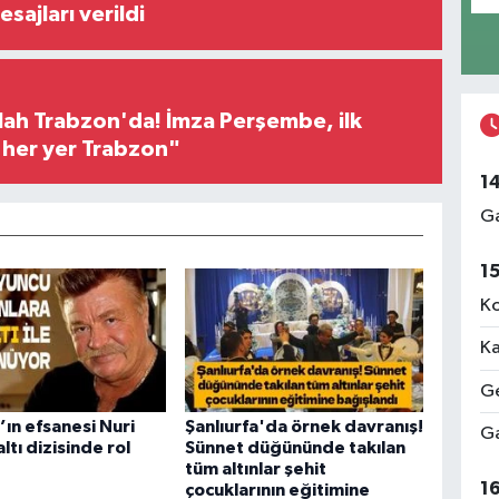
sajları verildi
h Trabzon'da! İmza Perşembe, ilk
e her yer Trabzon"
1
Ga
1
Ko
Ka
Ge
’ın efsanesi Nuri
Şanlıurfa'da örnek davranış!
Ga
ltı dizisinde rol
Sünnet düğününde takılan
tüm altınlar şehit
1
çocuklarının eğitimine