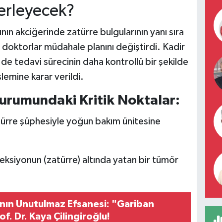
lerleyecek?
ının akciğerinde zatürre bulgularının yanı sıra
 doktorlar müdahale planını değiştirdi. Kadir
de tedavi sürecinin daha kontrollü bir şekilde
lemine karar verildi.
Durumundaki Kritik Noktalar:
ürre şüphesiyle yoğun bakım ünitesine
ksiyonun (zatürre) altında yatan bir tümör
ının Unutulmaz Efsanesi: "Gariban
f. Dr. Kaya Çilingiroğlu!