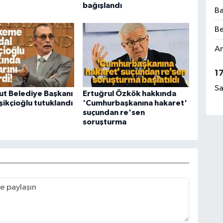
bağışlandı
Ba
Be
Am
1
Sa
t Belediye Başkanı
Ertuğrul Özkök hakkında
şikçioğlu tutuklandı
'Cumhurbaşkanına hakaret'
suçundan re'sen
soruşturma