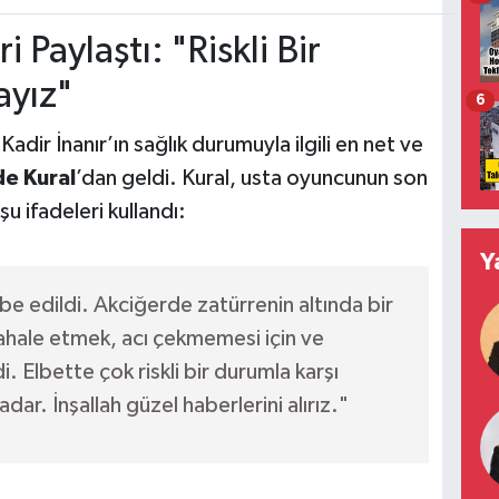
i Paylaştı: "Riskli Bir
ayız"
6
dir İnanır’ın sağlık durumuyla ilgili en net ve
de Kural
’dan geldi. Kural, usta oyuncunun son
u ifadeleri kullandı:
Y
e edildi. Akciğerde zatürrenin altında bir
hale etmek, acı çekmemesi için ve
i. Elbette çok riskli bir durumla karşı
ar. İnşallah güzel haberlerini alırız."