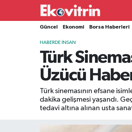
Güncel
Hava Durumu
Güncel
Ekonomi
Borsa Haberleri
Ekonomi
Trafik Durumu
HABERDE İNSAN
Türk Sinemas
Borsa Haberleri
Süper Lig Puan Durumu ve Fikstür
İş Dünyası
Tüm Manşetler
Üzücü Habe
Lojistik
Son Dakika Haberleri
Türk sinemasının efsane isimle
Otovitrin
Haber Arşivi
dakika gelişmesi yaşandı. Geç
tedavi altına alınan usta sana
Asayiş
Magazin