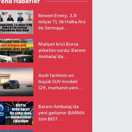
rend Haberler
Bewen Enerji, 3,8
milyar TL'lik Halka Arz
ile Sermaye
Piyasalarına Adım
Atıyor
Maliyet krizi Borsa
şirketini vurdu: Barem
Ambalaj’da
konkordato süreci
Audi tarihinin en
büyük SUV modeli
Q9, markanın yeni
amiral gemisi oluyor
Barem Ambalaj’da
yeni gelişme: BARMA
tüm BIST
endekslerinden
çıkarılıyor