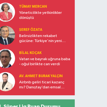
Türkiye’nin yükselen gücü
TÜMAY MERCAN
Yöneticilikte yetkinlikler
dönüştü
ŞEREF ÖZATA
Belirsizlikten rekabet
gücüne: Türkiye'nin yeni
ekonomi vizyonu
BILAL KOÇAK
Vatan ve bayrak uğruna baba
- oğul birlikte can verdi
AV. AHMET BURAK YALÇIN
Airbnb geliri ticari kazanç
mı? Danıştay’dan emsal
karar!
Süper Lig Puan Durumu