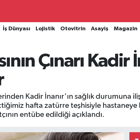
İş Dünyası
Lojistik
Otovitrin
Asayiş
Magazin
ının Çınarı Kadir 
r
rinden Kadir İnanır’ın sağlık durumuna ilişk
tiğimiz hafta zatürre teşhisiyle hastaneye
tçının entübe edildiği açıklandı.