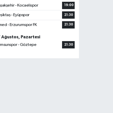
şakşehir - Kocaelispor
19:00
şiktaş - Eyüpspor
21:30
ed - Erzurumspor FK
21:30
7 Ağustos, Pazartesi
msunspor - Göztepe
21:30