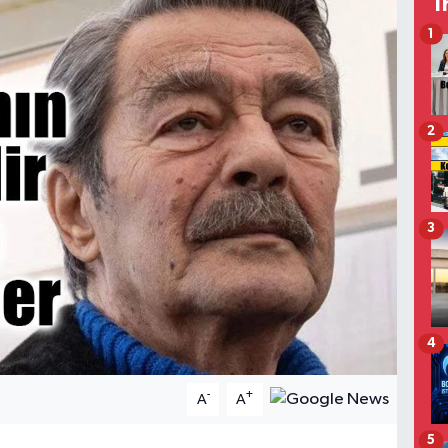
T
1
2
3
4
-
+
A
A
5