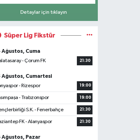
Detaylar için tıklayın
Süper Lig Fikstür
4 Ağustos, Cuma
latasaray - Çorum FK
21:30
5 Ağustos, Cumartesi
nyaspor - Rizespor
19:00
sımpaşa - Trabzonspor
19:00
nçlerbirliği S.K. - Fenerbahçe
21:30
ziantep FK - Alanyaspor
21:30
6 Ağustos, Pazar