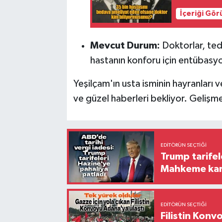
İçeriği Gö
Mevcut Durum:
Doktorlar, ted
hastanın konforu için entübasyon 
Yeşilçam'ın usta isminin hayranları
ve güzel haberleri bekliyor. Gelişm
EDITÖRÜN SEÇTIĞI
Trump tarifel
Mahkeme kara
EDITÖRÜN SEÇTIĞI
Filistin Konv