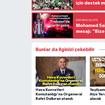
için destek me
EDITÖRÜN SEÇTIĞI
Mohamed Sala
mesajı: "Biz
Bunlar da ilginizi çekebilir
Hava Kuvvetleri
Yeşilçam
Komutanlığı'na Orgeneral
Alço Yera
Rafet Dalkıran atandı
alacak