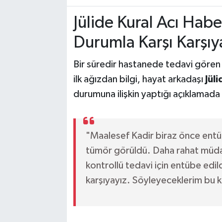
Jülide Kural Acı Haber
Durumla Karşı Karşıy
Bir süredir hastanede tedavi gören Ka
ilk ağızdan bilgi, hayat arkadaşı
Jüli
durumuna ilişkin yaptığı açıklamada ş
"Maalesef Kadir biraz önce entüb
tümör görüldü. Daha rahat müda
kontrollü tedavi için entübe edild
karşıyayız. Söyleyeceklerim bu kad