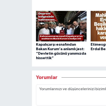
Kapalıçarşı esnafından
Etimesgu
Bakan Kurum’a anlamlı jest:
Erdal Be
“Devletin gücünü yanımızda
hissettik”
Yorumlar