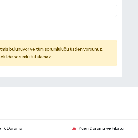
tmiş bulunuyor ve tüm sorumluluğu üstleniyorsunuz.
 şekilde sorumlu tutulamaz.
afik Durumu
Puan Durumu ve Fikstür