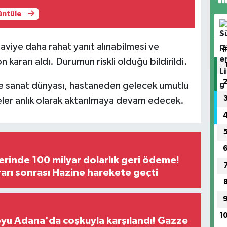
rüntüle
aviye daha rahat yanıt alınabilmesi ve
kararı aldı. Durumun riskli olduğu bildirildi.
 ve sanat dünyası, hastaneden gelecek umutlu
eler anlık olarak aktarılmaya devam edecek.
erinde 100 milyar dolarlık geri ödeme!
rı sonrası Hazine harekete geçti
1
oyu Adana'da coşkuyla karşılandı! Gazze