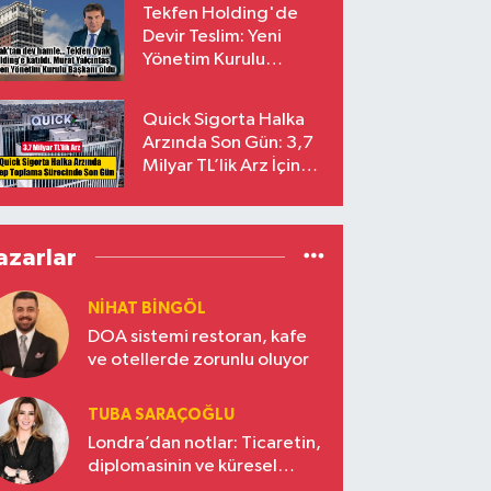
Tekfen Holding'de
Devir Teslim: Yeni
Yönetim Kurulu
Başkanı Prof. Dr. Murat
Yalçıntaş Oldu!
Quick Sigorta Halka
Arzında Son Gün: 3,7
Milyar TL’lik Arz İçin
Talepler Bugün Sona
Eriyor
azarlar
NIHAT BINGÖL
DOA sistemi restoran, kafe
ve otellerde zorunlu oluyor
TUBA SARAÇOĞLU
Londra’dan notlar: Ticaretin,
diplomasinin ve küresel
vizyonun başkentinde